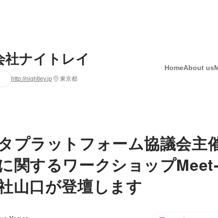
会社ナイトレイ
Home
About us
http://nightley.jp
東京都
タプラットフォーム協議会主
に関するワークショップMeet-
社山口が登壇します