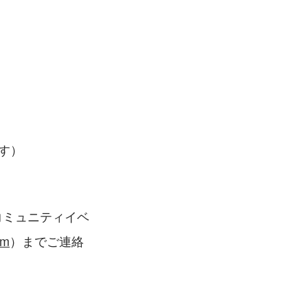
す）
のコミュニティイベ
om
）までご連絡