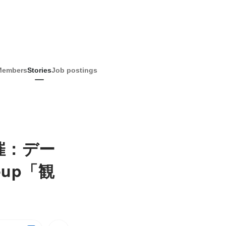
Members
Stories
Job postings
催：デー
up「観