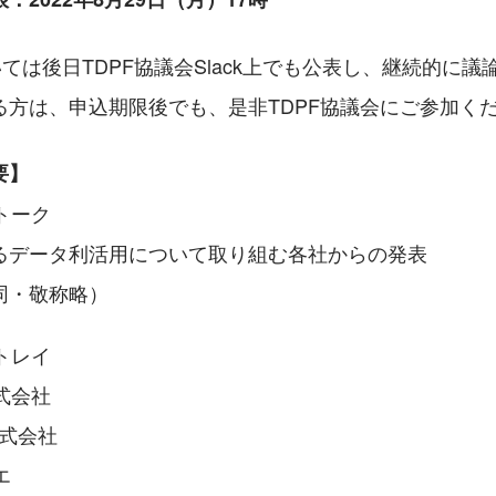
については後日TDPF協議会Slack上でも公表し、継続的に
る方は、申込期限後でも、是非TDPF協議会にご参加く
要】
グトーク
るデータ利活用について取り組む各社からの発表
同・敬称略）
トレイ
式会社
n株式会社
エ