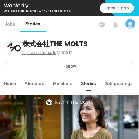
Open in app
Business social network with 0M professionals
Stories
Jobs
株式会社THE MOLTS
https://moltsinc.co.jp
東京都
Follow
Home
About us
Members
Stories
Job postings
株式会社THE MOLTS