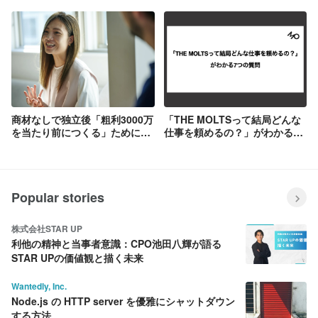
戸建て」を購入しました
るのか？
商材なしで独立後「粗利3000万
「THE MOLTSって結局どんな
を当たり前につくる」ために必
仕事を頼めるの？」がわかる7
要な5つのこと
つの質問
Popular stories
株式会社STAR UP
利他の精神と当事者意識：CPO池田八輝が語る
STAR UPの価値観と描く未来
Wantedly, Inc.
Node.js の HTTP server を優雅にシャットダウン
する方法