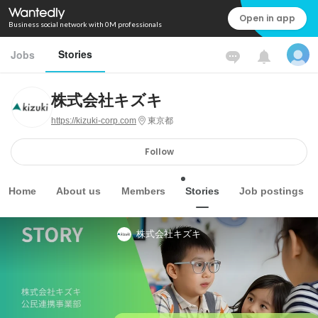
Open in app
Business social network with 0M professionals
Stories
Jobs
株式会社キズキ
https://kizuki-corp.com
東京都
Follow
Home
About us
Members
Stories
Job postings
株式会社キズキ