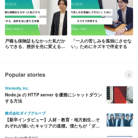
戸籍も保険証もなかった私だか
「一人の苦しみを孤独にさせな
らできる、挫折を光に変える支
い」ためにキズキで伴走する
援
Popular stories
Wantedly, Inc.
Node.js の HTTP server を優雅にシャットダウン
する方法
株式会社ダイブグループ
【新卒インタビュー】人材・教育・地方創生…そ
れぞれが描いたキャリアの道標。僕たちが「ダイ
ブ」を選んだ理由
Care Earth株式会社