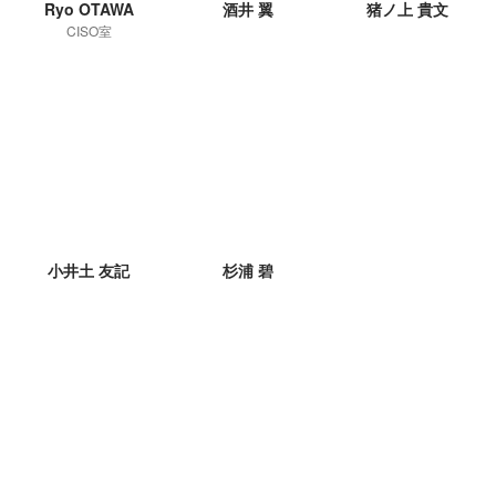
Ryo OTAWA
酒井 翼
猪ノ上 貴文
CISO室
小井土 友記
杉浦 碧