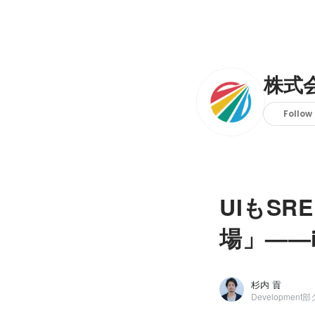
株式会
Follow
UIもS
場」——
杉内 貢