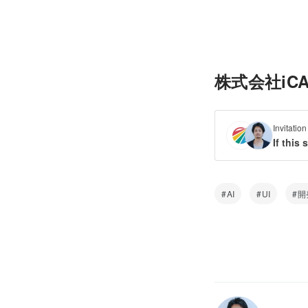
株式会社iCARE
Invitat
If this
AI
UI
開