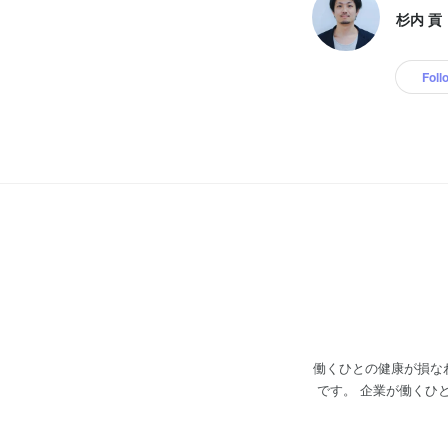
杉内 貢
Foll
働くひとの健康が損な
です。 企業が働くひとのために行う健康づくり。 iCAREはこの一連の活動を総称して「カンパニーケア」と名付け、そこ
に携わる 人事・産業医・産
ひとの健康に関する環境や仕