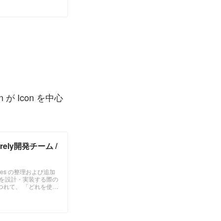
が揃っておらず、属人化
が Icon を中心
arely開発チーム /
Styles の整理および追加
Iを設計・実装する際の
つれて、 「どれを使用
。 今回の更新では、
かるよう整理を行