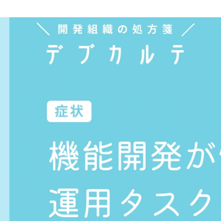
杉内 貢
株式会社iCARE / Development部クラウド開発グループ/プラットフォームグループ・エンジニアリングマネージャー（EM）