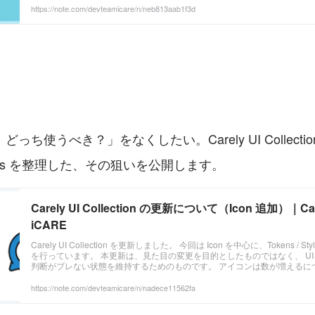
なかった アラート対応や定常運用が負担過多になっていた ルールや手順
https://note.com/devteamicare/n/neb813aab1f3d
しやすかった 💊 処方箋 SREがアラート削減などのトイ
ち使うべき？」をなくしたい。Carely UI Collection 
 Styles を整理した、その狙いを公開します。
Carely UI Collection の更新について（Icon 追加）｜C
iCARE
Carely UI Collection を更新しました。 今回は Icon を中心に、Tokens / 
を行っています。 本更新は、見た目の変更を目的としたものではなく、 U
判断がブレない状態を維持するためのものです。 アイコンは数が増えるに
するか」「どのように使用するか」の判断が分かれやすい要素でもあります
アイコンの追加にあわせて、 Carely UI Collection 上での位置づけが分
https://note.com/devteamicare/n/nadece11562fa