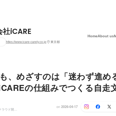
社iCARE
Home
About us
https://www.icare-carely.co.jp
東京都
REも、めざすのは「迷わず進め
iCAREの仕組みでつくる自走
on
2026-04-17
Development部クラウド開発グループ/プラットフォームグループ・エンジニアリングマネージャー（EM）