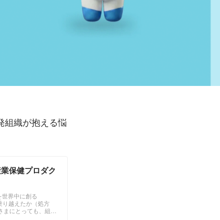
発組織が抱える悩
産業保健プロダク
康を世界中に創る
乗り越えたか（処方
さまにとっても、組織
クに十分な時間を割け