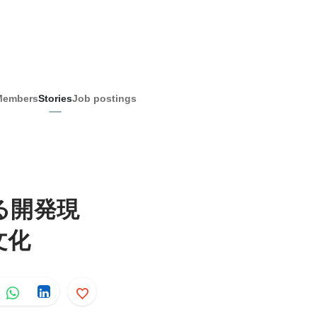
Members
Stories
Job postings
る開発現
文化