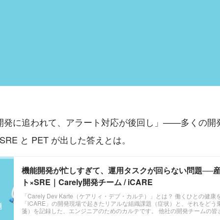
開発に追われて、アラート対応が後回し」——多くの開
 SRE と PET が出した答えとは。
機能開発が忙しすぎて、運用タスクが回らない問題──
ト×SRE｜Carely開発チーム / iCARE
「Carely Dev Karte（ケアリィ・デブ・カルテ）」とは？ 働くひとの健
「iCARE」の開発現場で起きたリアルな組織課題（症状）と、それをどう
箋）を記録した、エンジニアのためのカルテです。 他社の開発チームの皆
を健康にするヒントになれば幸いです。 😷 症例 開発が忙しく、運用タス