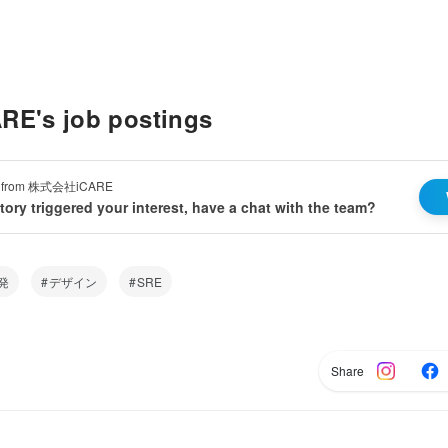
's job postings
ion from 株式会社iCARE
 story triggered your interest, have a chat with the team?
発
デザイン
SRE
Share