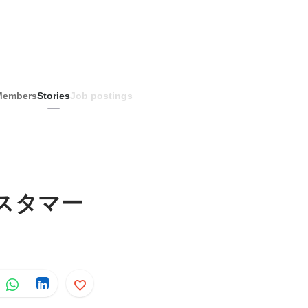
Members
Stories
Job postings
カスタマー