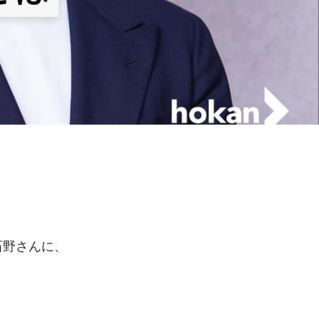
石野さんに、
。