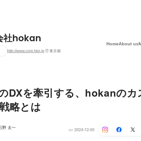
社hokan
Home
About us
http://www.corp.hkn.jp
東京都
のDXを牽引する、hokanの
戦略とは
, 石野 太一
on
2024-12-05