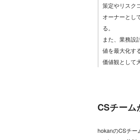
策定やリスク
オーナーとし
る。
また、業務設
値を最大化す
価値観として
CSチー
hokanのCSチ