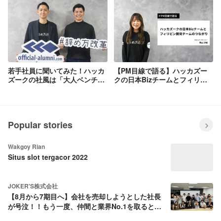
若手社員に聞いてみた！ハッカ
【PM目線で語る】ハッカズー
ズークの社風は「大人ベンチャ
クの日本Bizチームとフィリピ
ー」
ン開発チームのつながり
Popular stories
Wakgoy Rian
Situs slot tergacor 2022
JOKER'S株式会社
【8月から7期目へ】会社を売却しようとした社長
が号泣！！もう一度、仲間と業界No.1を取ると決
めた話