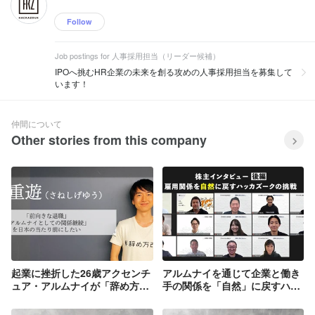
Follow
Job postings for 人事採用担当（リーダー候補）
IPOへ挑むHR企業の未来を創る攻めの人事採用担当を募集して
います！
仲間について
Other stories from this company
起業に挫折した26歳アクセンチ
アルムナイを通じて企業と働き
ュア・アルムナイが「辞め方改
手の関係を「自然」に戻すハッ
革」に取り組む理由
カズークの挑戦【株主インタビ
ュー・後編】