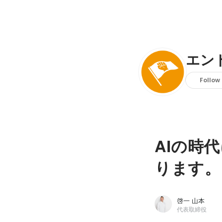
エン
Follow
AIの時
ります。
啓一 山本
代表取締役