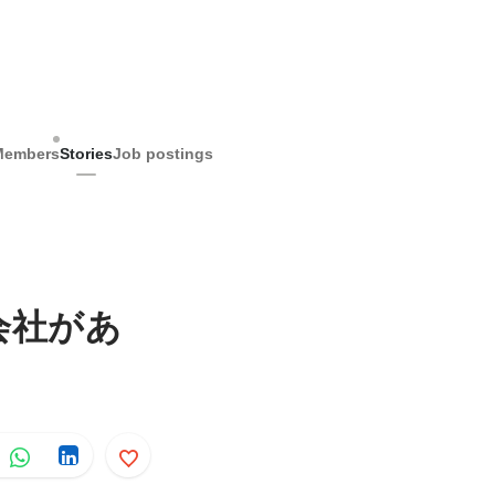
Members
Stories
Job postings
会社があ