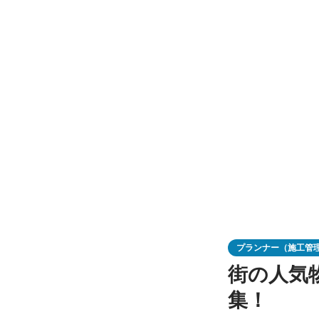
プランナー（施工管
街の人気
集！