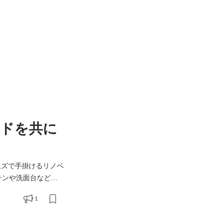
ドを共に
ムズで手掛けるリノベ
ッチンや洗面台など職
1
さんにとっても入居