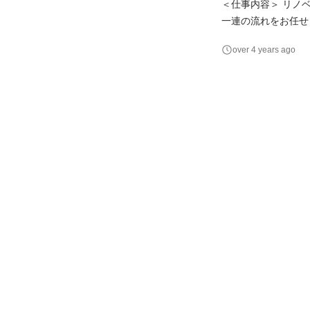
＜仕事内容＞ リノ
一連の流れをお任せ
望・スケジュールな
over 4 years ago