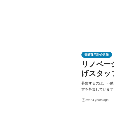
売買住宅仲介営業
リノベー
げスタッ
募集するのは、不動
方を募集しています。 １）物件さがし サイトに掲載する物件を探します。 ２）物件掲載 実際
撮影し、感じたこと
over 4 years ago
なります