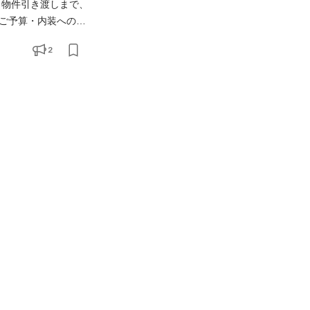
・物件引き渡しまで、
ご予算・内装への希
ランナーと連携しな
2
様からの新規依頼対応（法人