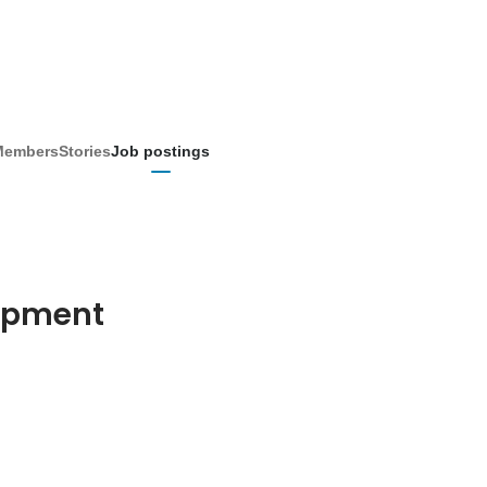
Members
Stories
Job postings
lopment