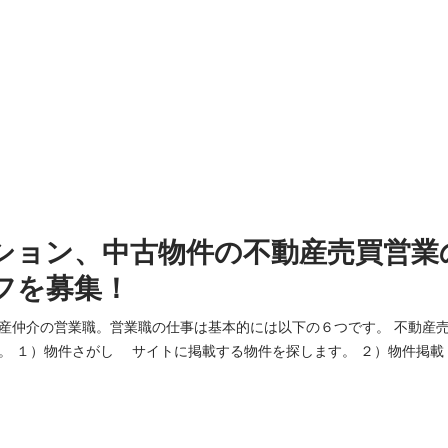
ション、中古物件の不動産売買営業
フを募集！
産仲介の営業職。営業職の仕事は基本的には以下の６つです。 不動産
に現地を写真
を文章化しサイトに掲載します。 サイトには月間5万人の方が訪れ、10
。 ３）問い合わせ対応 サイトに物件を掲載すると、お客様からメールまたは