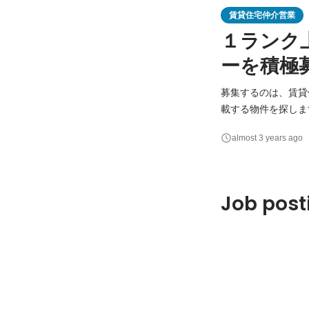
賃貸住宅仲介営業
１ランク
ーを積極
募集するのは、賃貸仲介の
載する物件を探します
載 実際に現地を写
almost 3 years ago
ともしばしば。お部
ペー
Job post