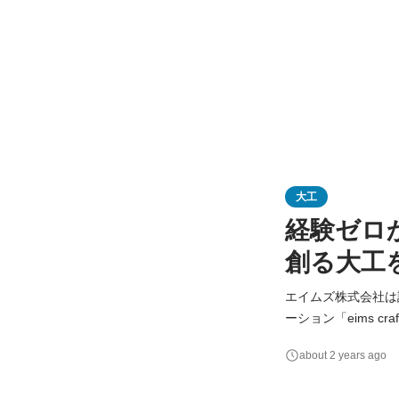
大工
経験ゼロ
創る大工を
エイムズ株式会社は
ーション「eims 
人の手仕事が伝わるリノベーション。 今回募集する自社大工は
about 2 years ago
なポジション。 エ
者さ