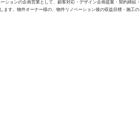
ベーションの企画営業として、顧客対応・デザイン企画提案・契約締結
します。物件オーナー様の、物件リノベーション後の収益目標・施工の
どをヒアリングし、企画・デザイン提案を行い、社内のデザイナーやプ
がら、物件の引き渡しまで進めます。 [具体的には・・] ①営業 ・物件オーナー