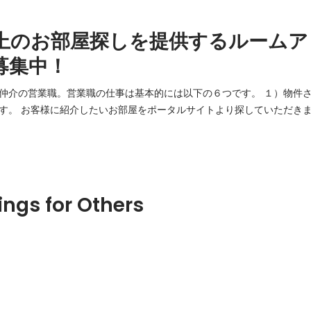
上のお部屋探しを提供するルームア
募集中！
営業職。営業職の仕事は基本的には以下の６つです。 １）物件さがし サイトに掲
。 お客様に紹介したいお部屋をポータルサイトより探していただきます。 ２）
真撮影し、感じたことを文章にしサイトに掲載します。 写真が決めて
屋が一番魅力的に映るよう写真撮影を行います。 サイトには月間5万人の
ings for Others