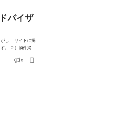
ドバイザ
物件掲
で反響をもらえるこ
0
方が訪れ、100万