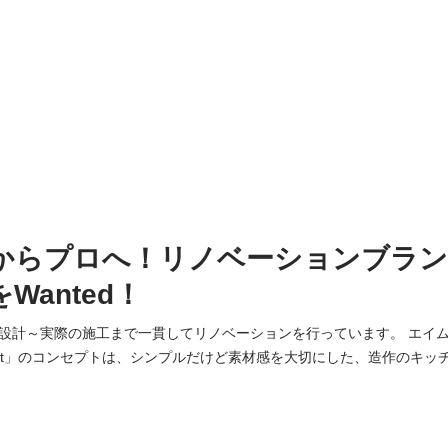
からプロへ！リノベーションブラン
Wanted！
設計～実際の施工まで一貫してリノベーションを行っています。 エイ
craft」のコンセプトは、シンプルだけど素材感を大切にした、造作のキ
、そんな「eims craft」を実際に作っていく大事
イムズでは自社大工による施工にこだわっています。 それは、オーナー