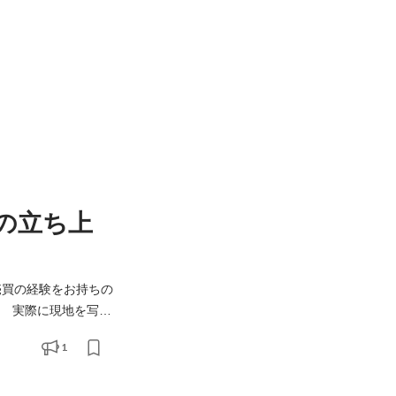
の立ち上
売買の経験をお持ちの
0万ページをご覧に
1
電話で問い合わせが入