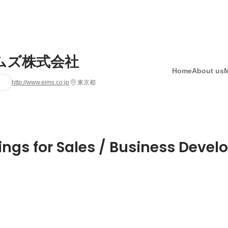
ムズ株式会社
Home
About us
http://www.eims.co.jp
東京都
ings for Sales / Business Deve