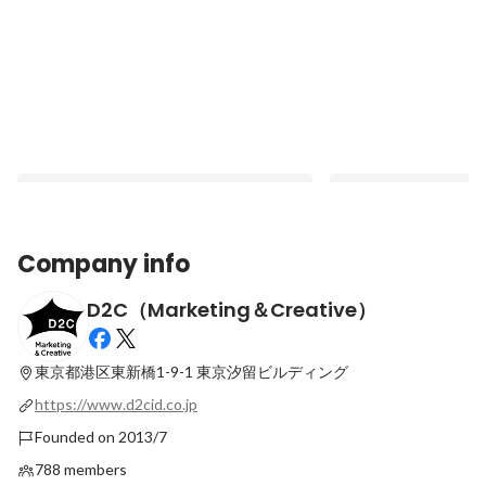
Company info
D2C（Marketing＆Creative）
音楽仲間が同僚に。リッチな表現に挑む
「机上の空論」で終わ
D2Cで、ディレクターとエンジニアが掴ん
を「実現する」のがD
だ「キャリアの可能性」
東京都港区東新橋1-9-1
東京汐留ビルディング
Latest
Latest
https://www.d2cid.co.jp
Founded on 2013/7
788 members