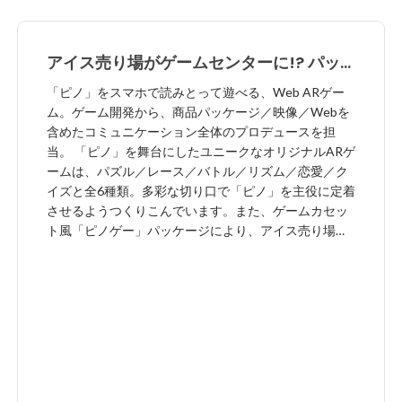
アイス売り場がゲームセンターに!? パッ
ケージ連動型WebARゲーム「ピノゲー」
「ピノ」をスマホで読みとって遊べる、Web ARゲー
ム。ゲーム開発から、商品パッケージ／映像／Webを
含めたコミュニケーション全体のプロデュースを担
当。 「ピノ」を舞台にしたユニークなオリジナルARゲ
ームは、パズル／レース／バトル／リズム／恋愛／ク
イズと全6種類。多彩な切り口で「ピノ」を主役に定着
させるようつくりこんでいます。また、ゲームカセッ
ト風「ピノゲー」パッケージにより、アイス売り場が
ゲーム売り場さながらの楽しい違和感を創出し、多く
の方に購入し、遊んでいただくきっかけとなりまし
た。 AWARDS 2023 63rd ACC TOKYO CREATIVITY
AWARDS ブランデッド・コミュニケーション部門：B
カテゴリー(プロモーション/アクティベーション)/ACC
ブロンズ