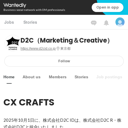
Open in app
Business social network with 0M professionals
Jobs
Stories
D2C（Marketing＆Creative）
https://www.d2cid.co.jp
東京都
Follow
Home
About us
Members
Stories
Job postings
CX CRAFTS
2025年10月1日に、株式会社D2C IDは、株式会社D2C R・株
式会社D2Cと統合いたしました。
