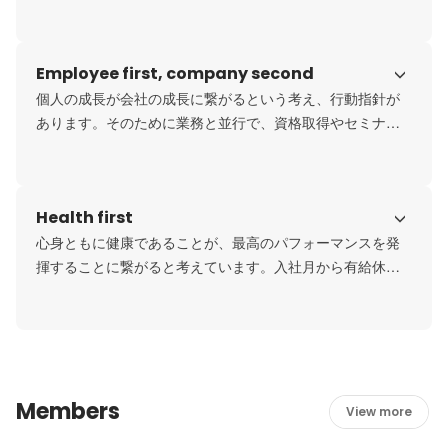
す。メンバーは、与えられた業務のみに捕らわれることな
く、クライアントの課題解決のために自ら考えて行動して
います。
Employee first, company second
個人の成長が会社の成長に繋がるという考え、行動指針が
あります。そのために業務と並行で、資格取得やセミナ
ー・勉強会に積極的に参加するメンバーが多いです。ナレ
シェアという社内交流会の実施や、自己学習をサポートす
る福利厚生も充実しています。
Health first
心身ともに健康であることが、最高のパフォーマンスを発
揮することに繋がると考えています。入社月から有給休暇
が付与され、リフレッシュ休暇という長期休暇も整備され
ています。長く安定して働き、挑戦し続けることができる
環境があります。
Members
View more