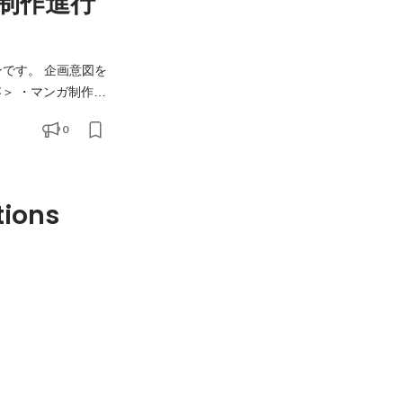
制作進行
画意図を
制作物への反映 ・ク
0
的な視点での提案 ＜やりがい・魅力＞ ・「目的を持った
tions