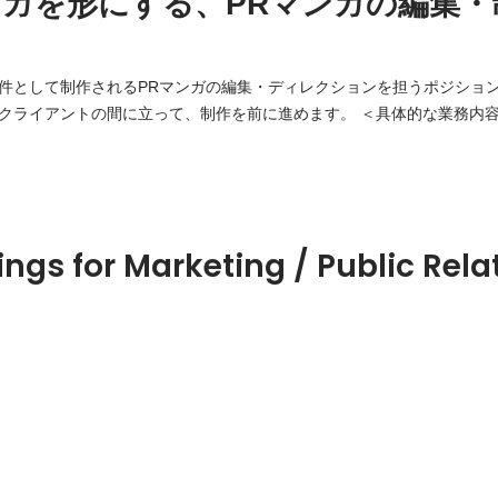
ンガを形にする、PRマンガの編集・
として制作されるPRマンガの編集・ディレクションを担うポジションです。 企
トの間に立って、制作を前に進めます。 ＜具体的な業務内容＞ ・マンガ制作の
行管理 ・マンガ家とのコミュニケーション ・企画意図や要件の整理、
オリティ管理・スケジュール管理 ・必要に応じた編集
ings for Marketing / Public Rela