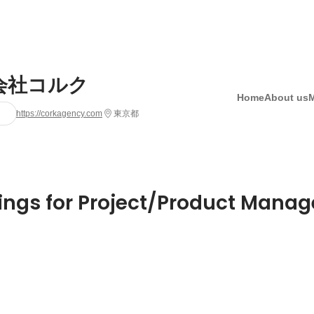
会社コルク
Home
About us
https://corkagency.com
東京都
ings for Project/Product Mana