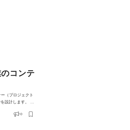
業のコンテ
ナー（プロジェクト
ロジェクト全体の進行
0
実装ディレクション