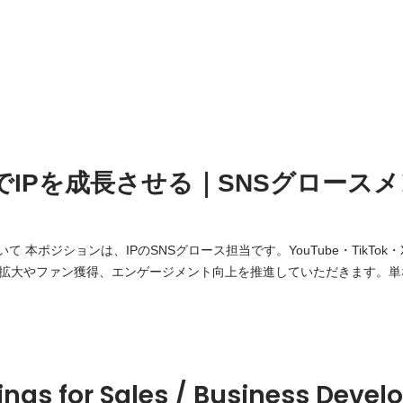
でIPを成長させる｜SNSグロース
て 本ポジションは、IPのSNSグロース担当です。YouTube・TikTok・X・
知拡大やファン獲得、エンゲージメント向上を推進していただきます。
り多くの人に届くか」「どうすれば読者やファンになってもらえるか」
ジションです。 ■ お任せしたい業務 ・TikTok、YouTube Shortsな
の
ings for Sales / Business Deve