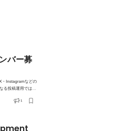
メンバー募
Instagramなどの
単なる投稿運用ではな
を考えながら、SNS
1
lopment