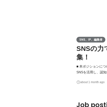
SNS、IP、編集者
SNSの力
集！
■ 本ポジションについ
SNSを活用し、認
く、「どうすればよ
about 1 month ago
戦略の立案から実行、分析改善までを担うポ
どショート動画施策
Job post