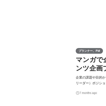
プランナー、PM
マンガで
ンツ企画
企業の課題や目的か
リーダー）ポジションです。 営業・編集・制作を横断しながら、企画提案〜
具体的な業務内容＞
7 months ago
管理 ・営業・編集
＜