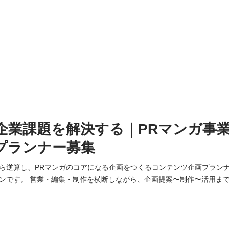
企業課題を解決する｜PRマンガ事
プランナー募集
ら逆算し、PRマンガのコアになる企画をつくるコンテンツ企画プラン
制作〜活用までを設計します。 ＜
 ・企業課題の整理・企画設計 ・PRマンガの全体構成・方針策定 ・プ
・制作チームとの連携 ・IP・マンガを活用した施策・展開方法の企画と