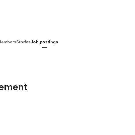
Members
Stories
Job postings
gement