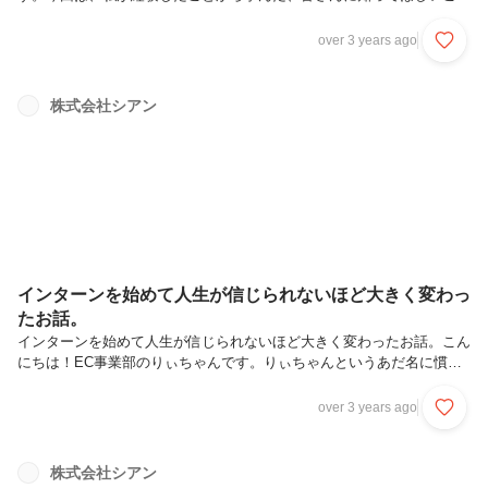
と、シアンでこの経験をどのように活かしたいと思っているかについて
書きたいと思います！拙い文章ですが、最後まで読んでいただければ嬉
over 3 years ago
しいです。目次25歳でガンに、28歳で再発絶望から這い上がった方法
経験をシアンで活かすえぇーーめちゃくちゃ重い内容だな〜！？と思わ
れるかもしれませんが、大丈夫です。そんなに重くないです。女性はも
株式会社シアン
ちろん、男性にも読んでほしいです！それではいきまーす！
インターンを始めて人生が信じられないほど大きく変わっ
たお話。
インターンを始めて人生が信じられないほど大きく変わったお話。こん
にちは！EC事業部のりぃちゃんです。りぃちゃんというあだ名に慣れ
すぎて、最近自分の本名（りな）を呼ばれても分からなくなってきまし
た（笑）そんな私は現在、大学3年生のインターン生で、1年半ほどシ
over 3 years ago
アンで働いています！今回は、シアンでインターンを始めて、人生が信
じられないほど大きく変わったお話をしようかなと思います。以下のよ
うな方は是非読んでいただけたら、嬉しいです。大学生活がなんか物足
株式会社シアン
りない自分が将来、何をやりたいのかよく分からない本気で熱中できる