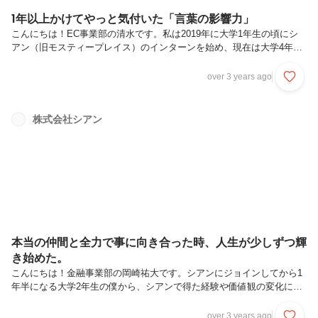
1年以上かけてやっと気付いた「言葉の影響力」
こんにちは！EC事業部の清水です。私は2019年に大学1年生の頃にシ
アン（旧モスティープレイス）のインターンを始め、現在は大学4年生
になりました。目次シアンに浸透するマインドセットネガ1！と指摘さ
れるのが怖かった自分が組織を作って初めて気づいた、言葉の影響力言
over 3 years ago
葉が文化を作り、文化が人を作る大学生活のほとんどをシアンで過ごし
ている私ですが、今回は3年以上の長期間に渡るインターンを通じて気
付いた「言葉の影響力」について書いていきます。
株式会社シアン
本当の仲間と全力で事に向き合った時、人生が少しずつ輝
き始めた。
こんにちは！金融事業部の岡崎祐大です。シアンにジョインしてから1
年半になる大学2年生の僕から、シアンで得た経験や価値観の変化につ
いて、お話ししていこうと思います。誇張せずにこれまでの1年半の経
験、価値観の変化について語っているのでぜひ一読してみてください！
over 3 years ago