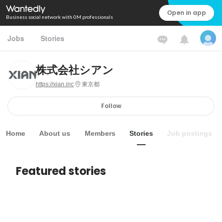
Open in app
Business social network with 0M professionals
Jobs
Stories
株式会社シアン
https://xian.inc
東京都
Follow
Home
About us
Members
Stories
Job postings
Featured stories