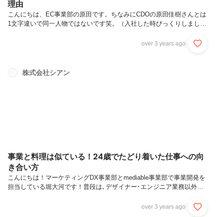
理由
こんにちは、EC事業部の原田です。ちなみにCDOの原田佳樹さんとは
1文字違いで同一人物ではないです笑。（入社した時びっくりしまし
た）普段はインターン生として毎日頑張っています。今回は、シアンで
僕が爆速で成長できた理由についてお伝えできたらなと思います。大学
over 3 years ago
生活やることなくてつまんないという方や成長したいという方はぜひ読
んでみてください！就活の話もちょこっとします。目次僕がシアンに入
った理由毎日が刺激的で楽しすぎた最初の3ヶ月最初から完璧なんて求
株式会社シアン
めなくていいやっぱりみんなで何かやるってめちゃくちゃ楽しい就活の
ためなんてもったいなさすぎる
事業と料理は似ている！24歳でたどり着いた仕事への向
き合い方
こんにちは！マーケティングDX事業部とmediable事業部で事業開発を
担当している堀大河です！普段は､デザイナー･エンジニア業務以外の
ほぼ全てを行う何でも屋をやってます笑今回は､シアンに入社して仕事
に関する価値観が大きく変わった出来事を紹介したいと思います｡圧倒
over 3 years ago
的に成長をしたい最速で出世したいといった人は､3分だけこの記事を