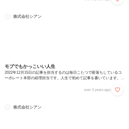
また、以下のような人にぜひ読んで頂きたいです。(大学に入学したば
かりの頃の自分に全て当てはまっている特徴です笑)周りからの目ばか
り気にしている人学生生活に退屈を感じている人これからの将来に不安
株式会社シアン
を感じている人
モブでもかっこいい人生
2022年12月15日の記事を担当するのは毎日こたつで寝落ちしているコ
ーポレート本部の経理担当です。人生で初めて記事を書いています。え
らい！今回は2022年秋アニメの中から、超能力者になりたくなる作品
を紹介します。
over 3 years ago
株式会社シアン