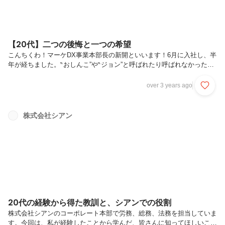
【20代】二つの後悔と一つの希望
こんちくわ！マーケDX事業本部長の新開といいます！6月に入社し、半
年が経ちました。‶おしんこ”や‶ジョン”と呼ばれたり呼ばれなかった
り。気づけば私も来月で30歳、私の20代を振り返りながら、今シアン
で感じていることを書こうかと思います。（タイトルの下にあるサムネ
over 3 years ago
顔写真は、20歳の僕にしました笑）以下のような方には是非読んでい
ただけたら、嬉しいです。より良いコンテンツを作って、正しい情報を
届けたい何かを諦めて仕事をしている真に信頼できる仲間が欲しい目次
株式会社シアン
ランキング操作とハードワークに心を痛めた大学時代もう一度暴れたい
と奮起した3年間シアンとの出会い こんな場所があるのか！！
20代の経験から得た教訓と、シアンでの役割
株式会社シアンのコーポレート本部で労務、総務、法務を担当していま
す。今回は、私が経験したことから学んだ、皆さんに知ってほしいこと