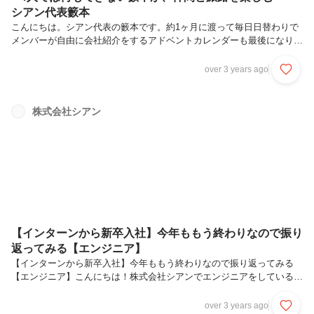
シアン代表籔本
こんにちは。シアン代表の籔本です。約1ヶ月に渡って毎日日替わりで
メンバーが自由に会社紹介をするアドベントカレンダーも最後になりま
した。メリークリスマス！今回はシアン自慢のメンバーの紹介や、23
年立ち上げる新サービスなどを記事にしました。CFO堀の『シアン事
over 3 years ago
業家構想』や大崎の『好き一生貫きために』など、弊社のメンバーの考
えや色がよく見えると思うので、ぜひ読んでみてください。目次メンバ
ー紹介〜多様なメンバーと成果を分け合う組織〜〜価値の積み上げ〜〜
株式会社シアン
23年は新サービス開始します〜
【インターンから新卒入社】今年ももう終わりなので振り
返ってみる【エンジニア】
【インターンから新卒入社】今年ももう終わりなので振り返ってみる
【エンジニア】こんにちは！株式会社シアンでエンジニアをしている
taichan（たいちゃん）です。私は2年3ヶ月ほどインターンで、今年
（22年)の4月から新卒入社の正社員として働いています。「2年もイン
over 3 years ago