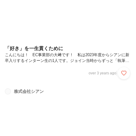
ものがほしい目次「結果にフォーカスして1つのことをやってみな
よ。」これが私の原点だ...
「好き」を一生貫くために
こんにちは！ EC事業部の大﨑です！ 私は2023年度からシアンに新
卒入りするインターン生の1人です。ジョイン当時からずっと「執筆作
業」が好きで、今回のアドベントカレンダーもテーマは自由！と言われ
てテンションが上がっています。変な文章にならないよう気を付けま
over 3 years ago
す……！この記事は、特に以下のような人に読んでもらいたいです。
「好き」を仕事にしたい人書くことが好きな人毎日楽しく仕事をしたい
人ずっと続けたい趣味がある人インターンで楽しく仕事ができるか不安
株式会社シアン
な人は、ぜひ目を通してみてくださいね！目次「好き」と「興味」で動
く継続は財産になる熱量を抱えて歩