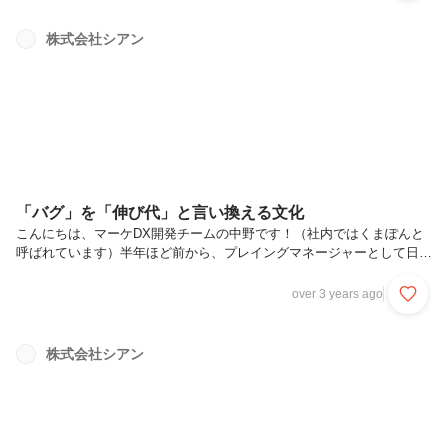
読んでみてください！目次圧倒的成長を求めていた社会人1年目｢成長
ではなく成功にフォーカスする｣ことの重要性事業と料理は似ている！
株式会社シアン
全員が事業の成功にフォーカスした銀河集団の仲間になりませんか？
「バグ」を「伸び代」と言い換える文化
こんにちは、マーケDX開発チームの中野です！（社内ではくまぽんと
呼ばれています）半年ほど前から、プレイングマネージャーとして日々
アンコンフォートゾーンに挑戦しています！今日は弊社のマインドセッ
トの一つである「文化を構成する最小単位は言葉」についてお話しさせ
over 3 years ago
ていただきます！
株式会社シアン