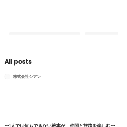
All posts
〜1人では何もできない籔本が、仲間と
【インターンから新卒
旅路を楽しむ〜 シアン代表籔本
う終わりなので振り返
株式会社シアン
ジニア】
Latest
Latest
〜1人では何もできない籔本が、仲間と旅路を楽しむ〜