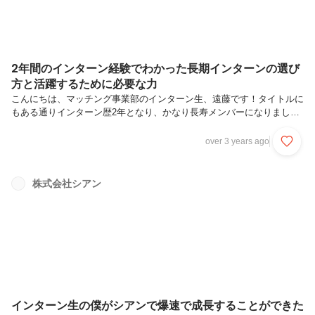
2年間のインターン経験でわかった長期インターンの選び
方と活躍するために必要な力
こんにちは、マッチング事業部のインターン生、遠藤です！タイトルに
もある通りインターン歴2年となり、かなり長寿メンバーになりまし
た。現在は絶賛就活中ですが、自分を振り返る中で思ったことを綴りた
いと思います。この記事を読んでわかること長期インターン先の選び方
over 3 years ago
長期インターン先で活躍する方法選び方と書きましたが、現在インター
ンを行っている方も、一度「なんで始めたのか」原点回帰すると新たな
発見が見つかるかもしれません。つらつらと書いていますが、まだまだ
株式会社シアン
勉強中なので、「インターン生がこんなこと思ってるのか…」くらいに
温かい目で読んでいただけると嬉しいです！
インターン生の僕がシアンで爆速で成長することができた