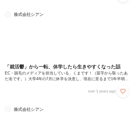
ターンしていて、そのまま入社が決まるのであれば、さぞ優秀な人だっ
たのかな？？」と思われるのではないでしょうか？そんなことは決し
て、本当に決してありませんでした。特に、仕事に関しては今のエンジ
株式会社シアン
ニアインターンよりも全然できていないレベルでした。そんな私が、
「ここ最近、（働き方が）めちゃくちゃ良くなったね」と言われるよう
になったので、振...
「就活鬱」から一転、休学したら生きやすくなった話
EC・脱毛のメディアを担当している、くまです！（苗字から取ったあ
だ名です。）大学4年の7月に休学を決意し、現在に至るまで1年半弱、
シアンでインターンをしています。「え、大学4年の7月に休学をした
の？遅くない？」いいえ、そんなことはありません！この記事では、就
over 3 years ago
活で自信をなくし、「就活鬱」に陥った自分が、休学を決めるまでに至
ったストーリーをお伝えしていきます。以下のような悩みを持つ大学生
が、この記事を読んで少しでも前を向けるようになれたら、嬉しいで
株式会社シアン
す。このまま大学卒業して、普通に就職して、ってなんか違和感！何で
わざわざいい子ぶって面接を受けないといけないの？何か燃えるような
ことをしたいけれど...