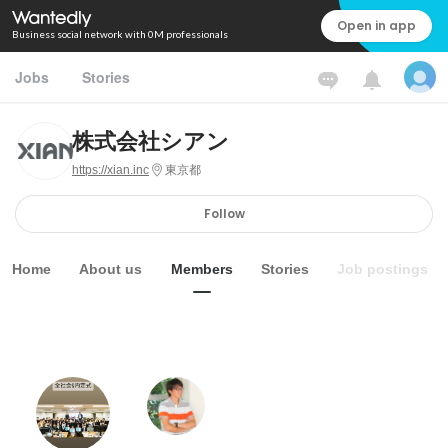
Open in app
Business social network with 0M professionals
Jobs
Stories
株式会社シアン
https://xian.inc
東京都
Follow
Home
About us
Members
Stories
Job postings