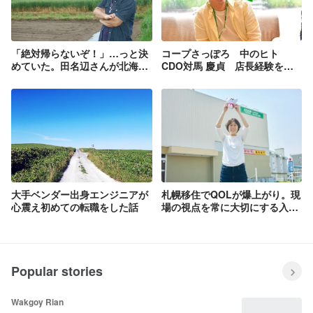
「絶対帰らないぞ！」…っと決
コープさっぽろ 中のヒト
めていた。田名辺さんが北海道
CDO対馬 慶貞 店長経験を活
で半分農業×半分エンジニアを
かして組織をDX
しているわけ
大手ベンダー出身エンジニアが
札幌移住でQOLが爆上がり。現
心震え初めての転職をした話
場の視点を常に大切にする入協
3年目の山﨑さん
Popular stories
Wakgoy Rian