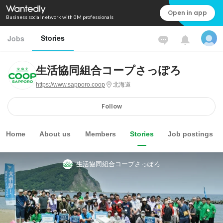
Open in app
Business social network with 0M professionals
Stories
Jobs
生活協同組合コープさっぽろ
https://www.sapporo.coop
北海道
Follow
Home
About us
Members
Stories
Job postings
生活協同組合コープさっぽろ