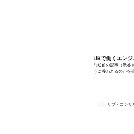
LiBで働くエン
前述前の記事（渋谷
うに養われるのかを
は、なぜ重要として
業務をどのように紐
ます。ミッション／
ン／バリューを紹介い
後の世界を良くする
リブ・コンサ
に経営できる企業が
れ...