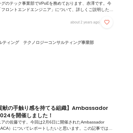
グのテック事業部でVPoEを務めております、赤澤です。今
「フロントエンドエンジニア」について、詳しくご説明したい
ッションは「"100年後の世界を良くする会社"を増やす」で
ダクト Ambassador Cloud のビジョンは「ファンと共
about 2 years ago
がめぐる世界をつくる」です。フロントエンドエンジニアの仕
」こと、と表現される事が少なくありません。確かに、デザイ
HTML/CSS/JSで実装する、つまり「画面を作る」のは、フ
ルティング テクノロジーコンサルティング事業部
アの重要な役割です。しかし...
献の手触り感を持てる組織】Ambassador
d 2024を開催しました！
の佐藤です。今回は2月6日に開催されたAmbassador
（以下：ACA）についてレポートしたいと思います。この記事では、