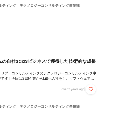
ジメントやエンジニアの採用活動も手掛ける。2024年1月にリ
ルティング テクノロジーコンサルティング事業部
に入社し、テック事業部のV...
ムの自社SaaSビジネスで獲得した技術的な成長
！リブ・コンサルティングのテクノロジーコンサルティング事
です！今回はSES企業からLiBへ入社をし、ソフトウェアエ
ている吉田に自社開発のSaaSプロダクトに携わることで獲
の実務を経て考え方やマインドにどのような変化があったのか
over 2 years ago
ンタビュー企画となります。開発したシステムや機能を、顧客
をもって育てていく開発者になりたかった。ーーLiBに入社す
開発に従事されていたということでしたが、具体的にはどのよう
ルティング テクノロジーコンサルティング事業部
でしょうか？吉田：基本的にはすでに要件が固ま...