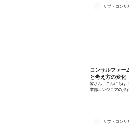
して最大30名のマネ
リブ・コンサ
ブ・コンサルティング
コンサルファー
と考え方の変化
皆さん、こんにちは
業部エンジニアの渋谷
ンジニアとして活躍し
得できた経験や、そ
を深掘りしていくイ
FBを通しながら責任
る前はSES企業で
リブ・コンサ
なことをされていたの