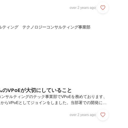
んでいるアワードの紹介とエンジニアの関わり方についてお話
。この事業規模ならではの、事業を作り上げている手触り感な
over 2 years ago
ら嬉しいです。ACAについてACAとは、アンバサダークラウ
っているクライアント様を対象に、1年間の成果や実績を称え
です。弊社オフィスの一番大きい会議室を貸し切って全国各地
ルティング テクノロジーコンサルティング事業部
招待します。オフラインで参加でき...
のVPoEが大切にしていること
ンサルティングのテック事業部でVPoEを務めております、
1月からVPoEとしてジョインをしました。当部署での開発に対
トにかける思いをお伝えしたいと思います。＜プロフィール＞
本電子計算株式会社に入社し、金融機関向けシステム開発に従
over 2 years ago
スを経て独立。株式会社Productive codesを設立し、新規
フトウェア開発に携わる他、エンジニアリングマネージャーと