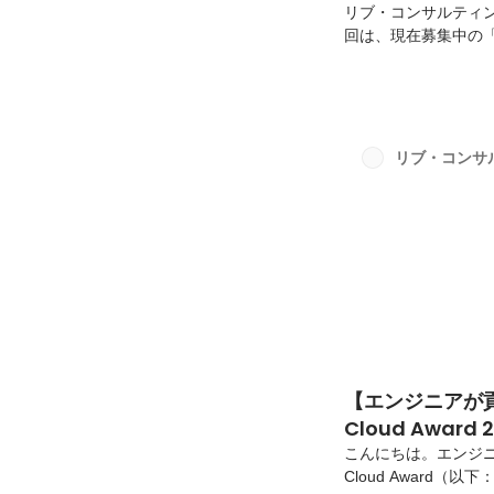
リブ・コンサルティン
回は、現在募集中の
と思います。我々のミ
あり、テック事業部のプロ
に経営する」「信頼
事は、「画面を作る
ンや要件を受け取り、
リブ・コンサ
ロントエンドエンジニ
【エンジニアが貢
Cloud Awar
こんにちは。エンジニア
Cloud Award