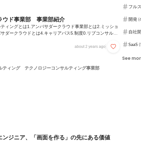
フル
ラウド事業部 事業部紹介
開発
(
ルティングとは1.アンバサダークラウド事業部とは2.ミッショ
自社
バサダークラウドとは4.キャリアパス5.制度0.リブコンサルテ
概要0-2.ミッションリブ・コンサルティングは、「100年後の
SaaS
(
を増やす」というミッションを掲げ、社会課題を解決したいと
about 2 years ago
タートアップや地域社会の幸福を想う中堅企業、日本経済に大
See mo
えうるエンタープライズ企業を対象に経営支援を行っていま
主義のコンサルティングを強みとし、戦略立案や機能の提供の
ルティング テクノロジーコンサルティング事業部
〜実行支援まで関与しながらクライア...
エンジニア、「画面を作る」の先にある価値