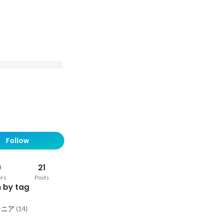
インタビュー】「ファ
する」という新しい経
Follow
sador Cloudによ
”アンバサダー経
9
21
ers
Posts
 by tag
ジニア
(
14
)