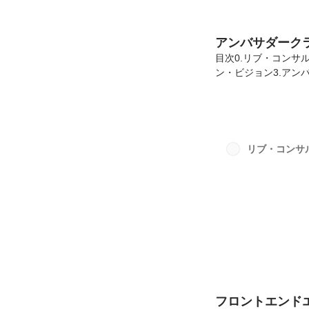
アンバサダーク
目次0.リブ・コンサ
ン・ビジョン3.アン
ィングとは0-1.会社
世界を良くする会社
願うベンチャー・ス
きなインパクトを与
す。成果主義×現場
リブ・コンサ
みにとどまらず、企画
フロントエンド