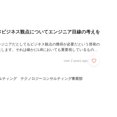
✕ビジネス観点についてエンジニア目線の考えを
ンジニアだとしてもビジネス観点の獲得が必要だという啓発の
します。それは確かにLiBにおいても重要視しているもので
のものの理解を深めるべきものではありますが、如何せん実態
解釈の差も多分に生まれるような抽象的な表現・概念でもあり
over 2 years ago
ジニアにとってビジネス観点を獲得するとはどういったものな
して、LiBの一兵卒であるエンジニアが考えたものを拙劣な
いこうと思います。また、ことわりとして当たり前ではありま
ルティング テクノロジーコンサルティング事業部
ビジネススキルは全く異なるものとして区別して記載して...