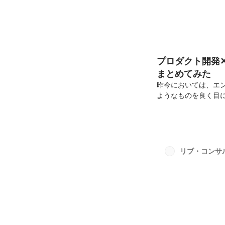
プロダクト開発
まとめてみた
昨今においては、エ
ようなものを良く目に
あり、解像度高くそ
を得ず、人によって
ます。今回は「エン
のか」ということに関
がらも熟々と書いて
リブ・コンサ
すが、ビジネス観点と