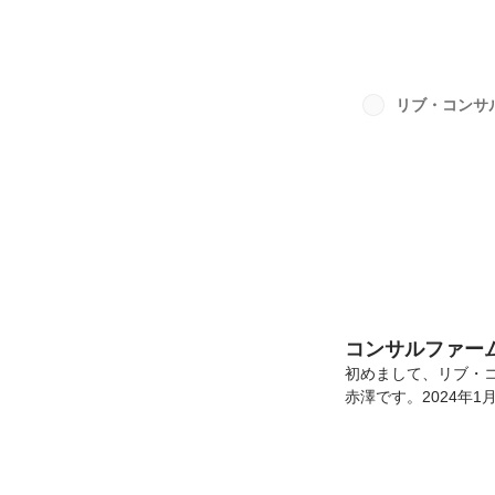
事業部として取り組
できればと思います
どを感じていただけた
ドを利用してくださ
る年に1度の表彰式
リブ・コンサ
のクライアント様をご
コンサルファーム
初めまして、リブ・コ
赤澤です。2024年
する思想やプロダク
赤澤 仁士新卒で日
事。その後、フリーラン
開発を含め様々なソ