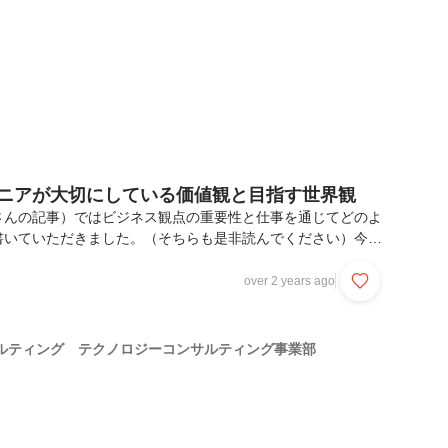
ジニアが大切にしている価値観と目指す世界観
さんの記事）ではビジネス観点の重要性と仕事を通じてどのよ
書いていただきました。（そちらも是非読んでください）今回
いるのか？事業部のミッション／ビジョン／バリューと日々の
づけて開発に取り組んでいるのか？について紹介したいと思い
over 2 years ago
ビジョン／バリューの紹介初めに私たちのミッション／ビジョ
たします。ミッション新たな世界観の創出をつうじて100年
会社を増やすビジョンアンバサダー経営によってファンととも
ルティング テクノロジーコンサルティング事業部
競争優位性を有する社会を実現するファンによってもたらさ