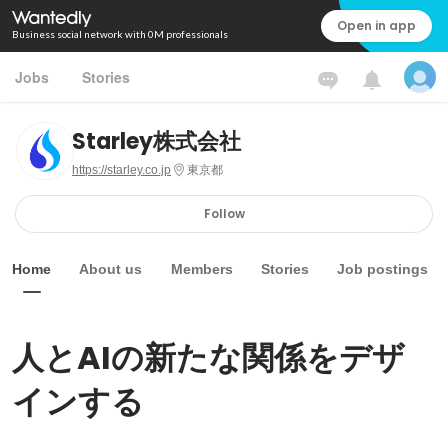
Open in app
Business social network with 0M professionals
Jobs
Stories
Starley株式会社
https://starley.co.jp
東京都
Follow
Home
About us
Members
Stories
Job postings
人とAIの新たな関係をデザ
インする