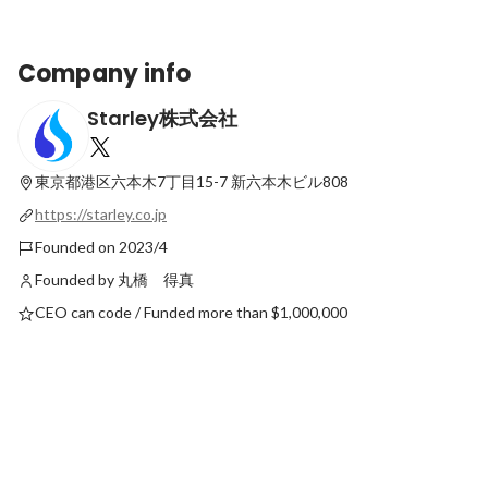
Company info
Starley株式会社
事業コンセプトの検証から、デザインチー
ム組成まで。おしゃべりAIアプリ
「Cotomo」の立ち上げについて
東京都港区六本木7丁目15-7
新六本木ビル808
Latest
https://starley.co.jp
Founded on 2023/4
Founded by 丸橋 得真
CEO can code / Funded more than $1,000,000