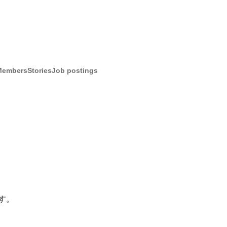
Members
Stories
Job postings
す。
