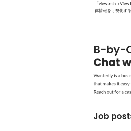
「viewtech（V
体情報を可視化するAI
B-by
Chat w
Wantedly is a busi
that makes it easy
Reach out for a cas
Job post