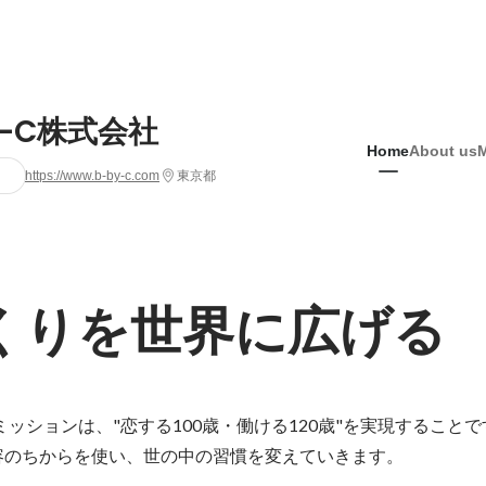
y-C株式会社
Home
About us
https://www.b-by-c.com
東京都
くりを世界に広げる
のミッションは、"恋する100歳・働ける120歳"を実現することで
のちからを使い、世の中の習慣を変えていきます。
