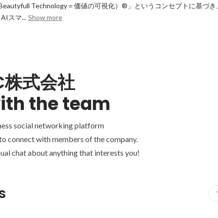
iew Beautyfull Technology＝価値の可視化）®」というコンセプトに
スマ...
Show more
-C株式会社
ith the team
ness social networking platform
 to connect with members of the company.
ual chat about anything that interests you!
s