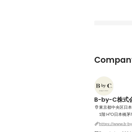
「顔を変える」の先
Company
る。B-by-CがFACE
にかける思いとは？
Latest
B-by-C株式
東京都中央区日本橋
1階 H¹O日本橋茅
https://www.b-by