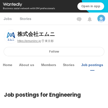
Open in app
Business social network with 0M professionals
Jobs
Stories
株式会社エムニ
https://emuniinc.jp
東京都
Follow
Home
About us
Members
Stories
Job postings
Job postings for Engineering