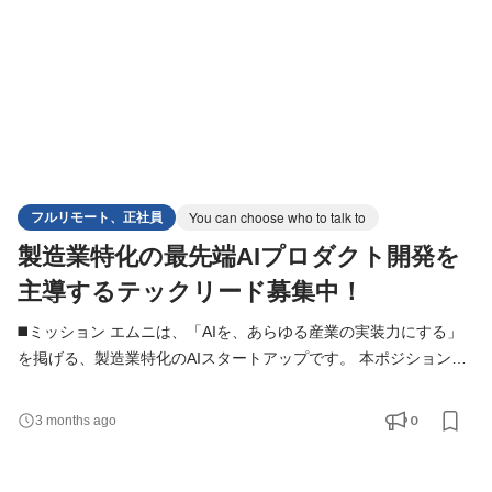
フルリモート、正社員
You can choose who to talk to
製造業特化の最先端AIプロダクト開発を
主導するテックリード募集中！
◼️ミッション エムニは、「AIを、あらゆる産業の実装力にする」
を掲げる、製造業特化のAIスタートアップです。 本ポジションで
は、Web領域の技術責任者候補として、AIエンジニアやPM、Biz
メンバーと連携しながら、AI機能を搭載したWebアプリケーショ
0
3 months ago
ンの設計・開発をリードしていただきます。 実装だけでなく、技
術選定やアーキテクチャ設計、開発プロセス改善、メンバー支援
まで幅広く担い、AIアプリケーション開発を技術面から推進する