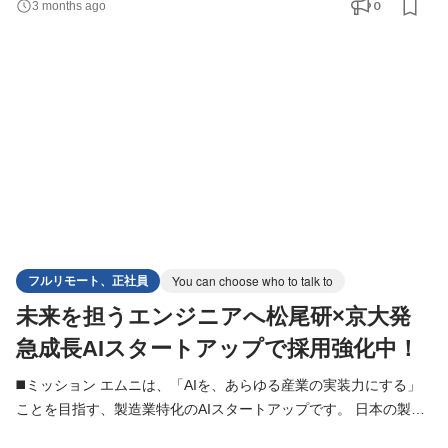
0
3 months ago
が数多く残されています。 本ポジションでは、LLM・RAG・AIエ
ージェント・機械学習などの技術を活用し、製造業を中心とした
クライアントの本質的な業務課題を解決するAIシステムの設計
フルリモート、正社員
You can choose who to talk to
未来を担うエンジニアへ松尾研×京大発
急成長AIスタートアップで採用強化中！
◼️ミッション エムニは、「AIを、あらゆる産業の実装力にする」
ことを目指す、製造業特化のAIスタートアップです。 日本の製造
業には、熟練者の暗黙知、紙・PDF・図面・帳票に蓄積された情