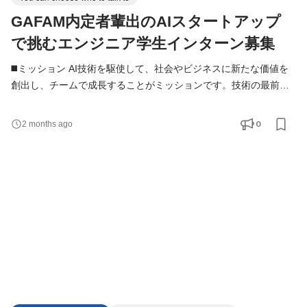
GAFAM内定者輩出のAIスタートアップ
で挑むエンジニア学生インターン募集
◼️ミッション AI技術を駆使して、社会やビジネスに新たな価値を
創出し、チームで成長することがミッションです。技術の最前線
で挑戦し、0→1の開発をリードしていただきます。 ◼️仕事のやり
がい AIエンジニアとして、ゼロから価値を創出する挑戦ができま
0
2 months ago
す。長く日本経済を支えてきた製造業界において、「技術が事業
を動かす」現場で、幅広いスキルと経験が身につきます。チーム
で生み出した成果が社会に届く達成感を得られる仕