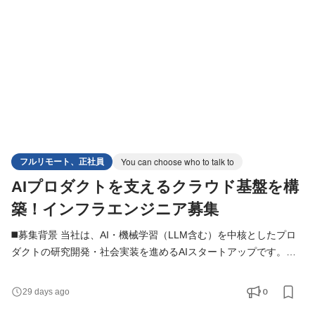
実装を推進することがミッションです。 ◼️業務内容 スキル
フルリモート、正社員
You can choose who to talk to
AIプロダクトを支えるクラウド基盤を構
築！インフラエンジニア募集
◼️募集背景 当社は、AI・機械学習（LLM含む）を中核としたプロ
ダクトの研究開発・社会実装を進めるAIスタートアップです。
PoCフェーズから本番環境への移行、LLMを用いた高負荷・高信
頼性システムの運用が本格化する中で、 AIプロダクトを安定的か
0
29 days ago
つスケーラブルに支えるインフラ基盤の強化が急務となっていま