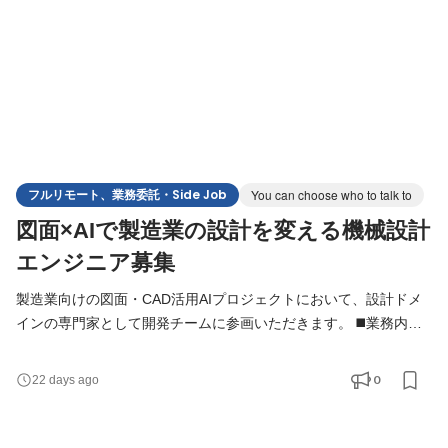
フルリモート、業務委託・Side Job
You can choose who to talk to
図面×AIで製造業の設計を変える機械設計
エンジニア募集
製造業向けの図面・CAD活用AIプロジェクトにおいて、設計ドメ
インの専門家として開発チームに参画いただきます。 ◼️業務内容
スキルやご経験、ご志向に応じて、以下のような業務をお任せし
ます。 - 図面活用AIプロダクト・受託プロジェクトにおける、設
0
22 days ago
計実務観点での技術協力 - 機械図面・3D CADデータの構造理解に
基づく、AIモデルの要件定義・仕様検討・開発への参画 - 図面デ
ータ・BOM・設計標準などのデータとLLMの接続方針の議論・