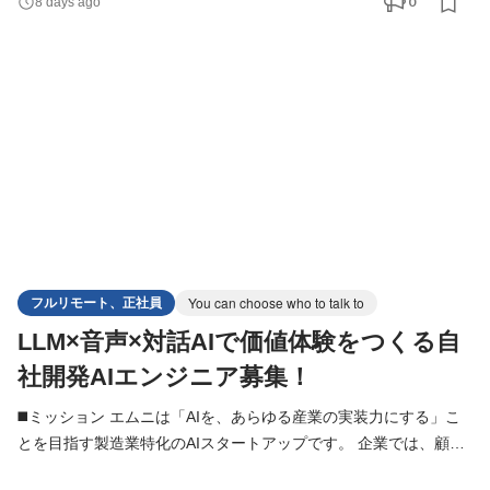
0
8 days ago
見据えたWeb基盤の設計・開発を担っていただきます。 認証・認
可、セキュリティ、マルチテナント設計、AI基盤の安定化などを
通じて、「AIで文書を生成するツール」ではなく、企業が安心
フルリモート、正社員
You can choose who to talk to
LLM×音声×対話AIで価値体験をつくる自
社開発AIエンジニア募集！
◼️ミッション エムニは「AIを、あらゆる産業の実装力にする」こ
とを目指す製造業特化のAIスタートアップです。 企業では、顧客
理解・採用面談・業務ヒアリングなど「人から情報を引き出す」