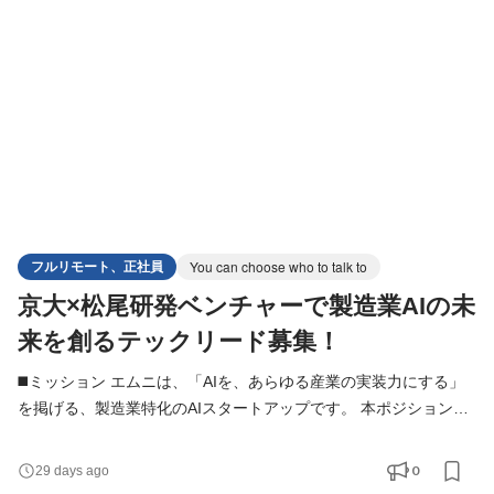
す。 研究者・AIエンジニアと密に連携しながら、インフラの設
計・構築・運用をリードいただける方を募集します。 ◼️業務内
フルリモート、正社員
You can choose who to talk to
京大×松尾研発ベンチャーで製造業AIの未
来を創るテックリード募集！
◼️ミッション エムニは、「AIを、あらゆる産業の実装力にする」
を掲げる、製造業特化のAIスタートアップです。 本ポジションで
は、Web領域の技術責任者候補として、AIエンジニアやPM、Biz
メンバーと連携しながら、AI機能を搭載したWebアプリケーショ
0
29 days ago
ンの設計・開発をリードしていただきます。 実装だけでなく、技