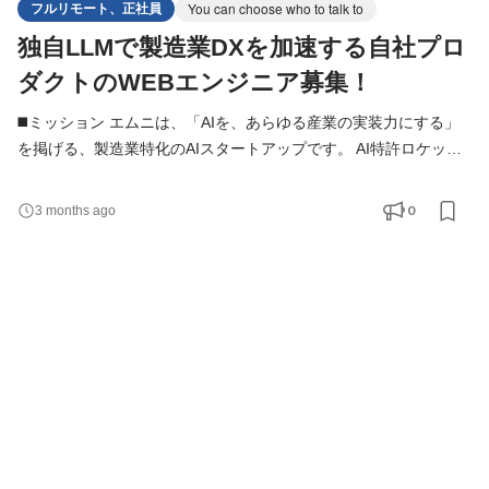
フルリモート、正社員
You can choose who to talk to
独自LLMで製造業DXを加速する自社プロ
ダクトのWEBエンジニア募集！
◼️ミッション エムニは、「AIを、あらゆる産業の実装力にする」
を掲げる、製造業特化のAIスタートアップです。 AI特許ロケット
は、特許・知財業務をAIで支援する自社SaaSプロダクトであり、
本ポジションではWebプロダクトエンジニアとして、長期運用を
0
3 months ago
見据えたWeb基盤の設計・開発を担っていただきます。 認証・認
可、セキュリティ、マルチテナント設計、AI基盤の安定化などを
通じて、「AIで文書を生成するツール」ではなく、企業が安心