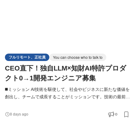
フルリモート、正社員
You can choose who to talk to
CEO直下！独自LLM×知財AI特許プロダ
クト0→1開発エンジニア募集
◼️ミッション AI技術を駆使して、社会やビジネスに新たな価値を
創出し、チームで成長することがミッションです。技術の最前線
で挑戦し、0→1の開発をリードしていただきます。 ◼️本ポジショ
ン 自社プロダクトである「AI特許ロケット」の1人目専属エンジ
0
8 days ago
ニアを担っていただきます。 受託案件との兼務はなく100％プロ
ダクト専属としてコミットいただきます。 現状、まだ PMF 前の
プロダクトであるため、CEO, COO を中心にプロダクトビジ