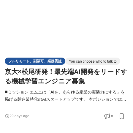
フルリモート、副業可、業務委託
You can choose who to talk to
京大×松尾研発！最先端AI開発をリードす
る機械学習エンジニア募集
◼️ミッション エムニは「AIを、あらゆる産業の実装力にする」を
掲げる製造業特化のAIスタートアップです。 本ポジションでは、
機械学習・LLM・RAG・AIエージェントなどの技術を活用し、製
造業を中心としたクライアントの業務課題を解決するAIシステム
0
29 days ago
の設計・開発・実装を担っていただきます。 PoCで終わらせるの
ではなく、実際の業務で利用され、事業成果につながるAIの社会