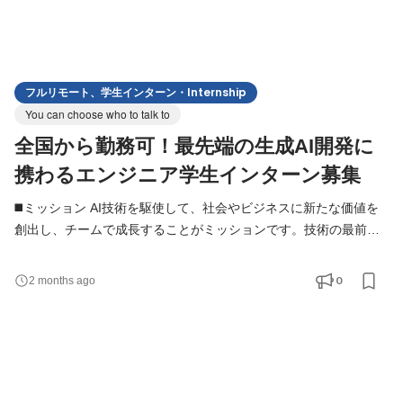
フルリモート、学生インターン・Internship
You can choose who to talk to
全国から勤務可！最先端の生成AI開発に
携わるエンジニア学生インターン募集
◼️ミッション AI技術を駆使して、社会やビジネスに新たな価値を
創出し、チームで成長することがミッションです。技術の最前線
で挑戦し、0→1の開発をリードしていただきます。 ◼️仕事のやり
がい AIエンジニアとして、ゼロから価値を創出する挑戦ができま
0
2 months ago
す。長く日本経済を支えてきた製造業界において、「技術が事業
を動かす」現場で、幅広いスキルと経験が身につきます。チーム
で生み出した成果が社会に届く達成感を得られる仕