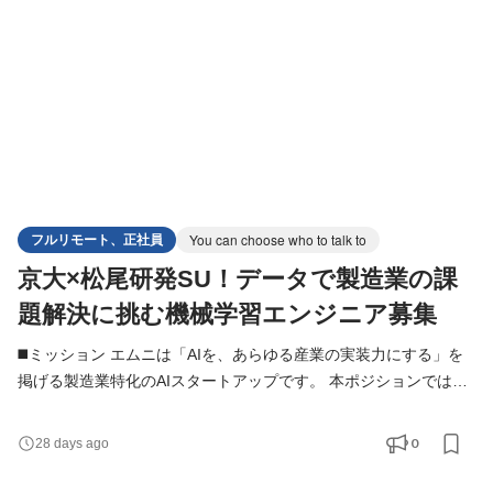
実装を推進することがミッションです。 ◼️業務内容 スキル
フルリモート、正社員
You can choose who to talk to
京大×松尾研発SU！データで製造業の課
題解決に挑む機械学習エンジニア募集
◼️ミッション エムニは「AIを、あらゆる産業の実装力にする」を
掲げる製造業特化のAIスタートアップです。 本ポジションでは、
機械学習・LLM・RAG・AIエージェントなどの技術を活用し、製
造業を中心としたクライアントの業務課題を解決するAIシステム
0
28 days ago
の設計・開発・実装を担っていただきます。 PoCで終わらせるの
ではなく、実際の業務で利用され、事業成果につながるAIの社会