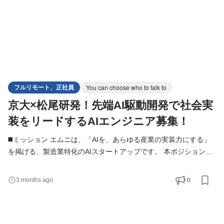
フルリモート、正社員
You can choose who to talk to
京大×松尾研発！先端AI駆動開発で社会実
装をリードするAIエンジニア募集！
◼️ミッション エムニは、「AIを、あらゆる産業の実装力にする」
を掲げる、製造業特化のAIスタートアップです。 本ポジションで
は、LLM・RAG・AIエージェント・機械学習などを活用し、製造
業の業務課題を解決するAIシステムの設計・開発を担当いただき
0
3 months ago
ます。 PoCだけでなく、実際の現場で活用され、事業成果につな
がるAIの社会実装を推進していくポジションです。 ◼️本ポジショ
ンについて エムニでは、生成AI・LLMを活用した業務変革に、