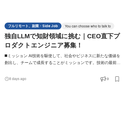
フルリモート、副業・Side Job
You can choose who to talk to
独自LLMで知財領域に挑む｜CEO直下プ
ロダクトエンジニア募集！
◼️ミッション AI技術を駆使して、社会やビジネスに新たな価値を
創出し、チームで成長することがミッションです。技術の最前線
で挑戦し、0→1の開発をリードしていただきます。 ◼️本ポジショ
ン 自社プロダクトである「AI特許ロケット」の1人目専属エンジ
0
8 days ago
ニアを担っていただきます。 受託案件との兼務はなく100％プロ
ダクト専属としてコミットいただきます。 現状、まだ PMF 前の
プロダクトであるため、CEO, COO を中心にプロダクトビジ