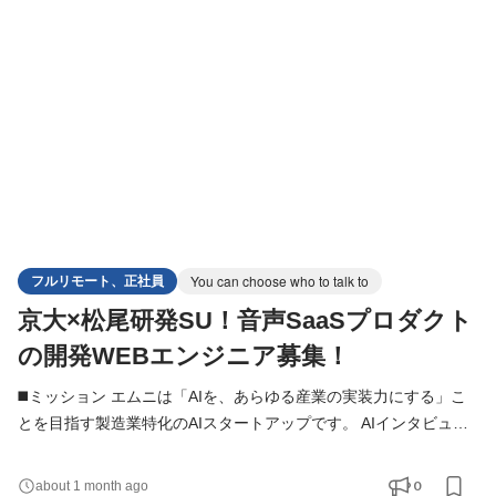
術選定やアーキテクチャ設計、開発プロセス改善、メンバー支援
まで幅広く担い、AIアプリケーション開発を技術面から推進する
フルリモート、正社員
You can choose who to talk to
京大×松尾研発SU！音声SaaSプロダクト
の開発WEBエンジニア募集！
◼️ミッション エムニは「AIを、あらゆる産業の実装力にする」こ
とを目指す製造業特化のAIスタートアップです。 AIインタビュア
ーは、インタビュー・ヒアリング・面談・調査業務をAIで支援す
るプロダクトです。 LLM・音声認識・対話AIを活用した機能を中
0
about 1 month ago