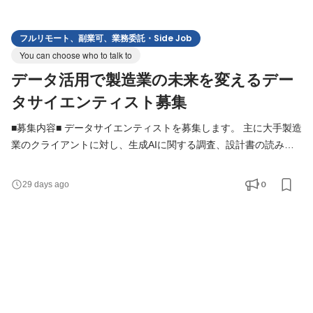
フルリモート、副業可、業務委託・Side Job
You can choose who to talk to
データ活用で製造業の未来を変えるデー
タサイエンティスト募集
■募集内容■ データサイエンティストを募集します。 主に大手製造
業のクライアントに対し、生成AIに関する調査、設計書の読み取
り及びデモ開発といった新規プロジェクトにおいて、データ分
析・モデル開発に携わり新チームの事業の柱となって活躍してい
0
29 days ago
ただきます。 当社の事業急拡大を受け、クライアントのニーズに
応えるべくより専門性の高いデータ分析力を持つメンバーが必要
です。 また、創業から日が浅いスタートアップで、デー