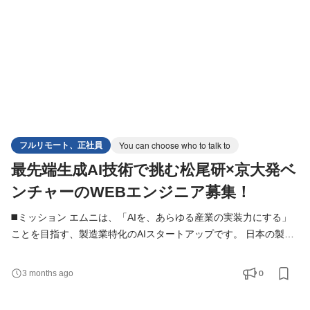
フルリモート、正社員
You can choose who to talk to
最先端生成AI技術で挑む松尾研×京大発ベ
ンチャーのWEBエンジニア募集！
◼️ミッション エムニは、「AIを、あらゆる産業の実装力にする」
ことを目指す、製造業特化のAIスタートアップです。 日本の製造
業には、熟練者の暗黙知、紙・PDF・図面・帳票に蓄積された情
報、属人的な判断プロセスなど、AIによって解決できる課題が数
0
3 months ago
多く存在します。 本ポジションでは、AIエンジニアやPM、ビジネ
スサイドと連携しながら、LLM・RAG・画像認識・音声認識など