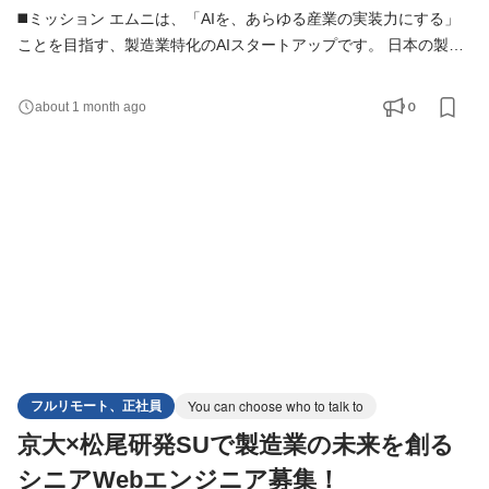
◼️ミッション エムニは、「AIを、あらゆる産業の実装力にする」
ことを目指す、製造業特化のAIスタートアップです。 日本の製造
業には、熟練者の暗黙知、紙・PDF・図面・帳票に蓄積された情
報、属人的な判断プロセスなど、まだAIによって解決できる余地
0
about 1 month ago
が数多く残されています。 本ポジションでは、LLM・RAG・AIエ
ージェント・機械学習などの技術を活用し、製造業を中心とした
クライアントの本質的な業務課題を解決するAIシステムの設計
フルリモート、正社員
You can choose who to talk to
京大×松尾研発SUで製造業の未来を創る
シニアWebエンジニア募集！