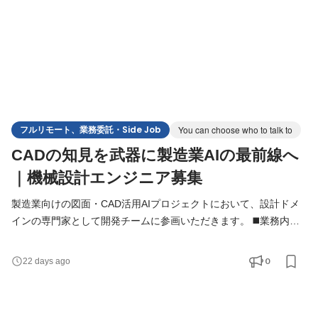
フルリモート、業務委託・Side Job
You can choose who to talk to
CADの知見を武器に製造業AIの最前線へ
｜機械設計エンジニア募集
製造業向けの図面・CAD活用AIプロジェクトにおいて、設計ドメ
インの専門家として開発チームに参画いただきます。 ◼️業務内容
スキルやご経験、ご志向に応じて、以下のような業務をお任せし
ます。 - 図面活用AIプロダクト・受託プロジェクトにおける、設
0
22 days ago
計実務観点での技術協力 - 機械図面・3D CADデータの構造理解に
基づく、AIモデルの要件定義・仕様検討・開発への参画 - 図面デ
ータ・BOM・設計標準などのデータとLLMの接続方針の議論・