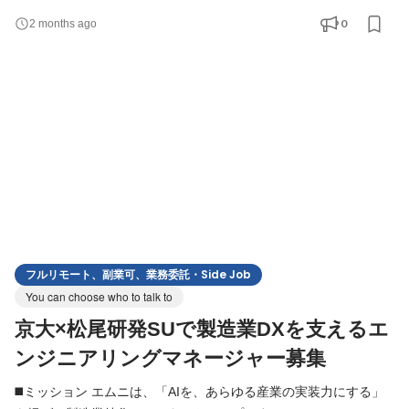
顧客向けAI開発や自社AIプロダクト開発を推進しています。 本ポ
0
2 months ago
ジションでは、エンジニアリングマネージャーとして、AIエンジ
ニアやWebエンジニアが最大限の成果を発揮できる組織づくりを
お任せします。採用・育成・評価・組織設計・開発プロセス改善
フルリモート、副業可、業務委託・Side Job
You can choose who to talk to
京大×松尾研発SUで製造業DXを支えるエ
ンジニアリングマネージャー募集
◼️ミッション エムニは、「AIを、あらゆる産業の実装力にする」