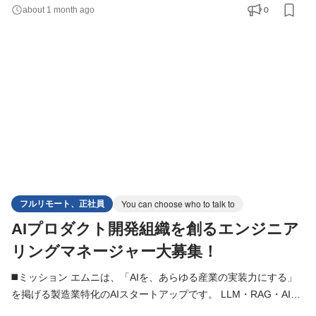
業務が重要ですが、設計・実施・記録・分析までが属人的で大き
0
about 1 month ago
な負荷となっています。 AIインタビュアーは、LLM・音声認識・
対話AI・RAG・AIエージェントを活用し、 「問いを立てる → 深
掘る → 情報を整理する → 示唆を出す」までを一気通貫で支
フルリモート、正社員
You can choose who to talk to
AIプロダクト開発組織を創るエンジニア
リングマネージャー大募集！
◼️ミッション エムニは、「AIを、あらゆる産業の実装力にする」
を掲げる製造業特化のAIスタートアップです。 LLM・RAG・AIエ
ージェント・画像認識などの技術を活用し、製造業を中心とした