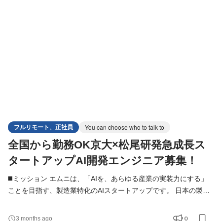
を動かす」現場で、幅広いスキルと経験が身につきます。チーム
で生み出した成果が社会に届く達成感を得られる仕
フルリモート、正社員
You can choose who to talk to
全国から勤務OK京大×松尾研発急成長ス
タートアップAI開発エンジニア募集！
◼️ミッション エムニは、「AIを、あらゆる産業の実装力にする」
ことを目指す、製造業特化のAIスタートアップです。 日本の製造
業には、熟練者の暗黙知、紙・PDF・図面・帳票に蓄積された情
報、属人的な判断プロセスなど、まだAIによって解決できる余地
0
3 months ago