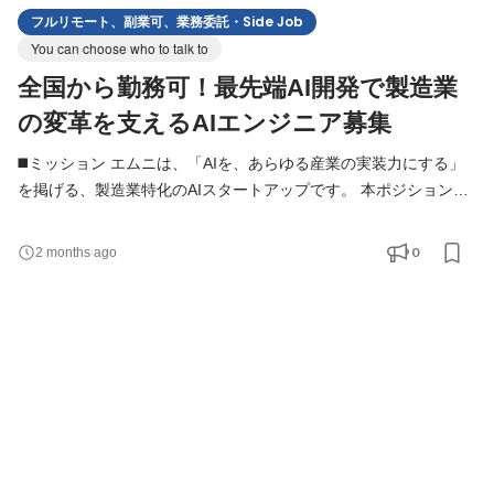
フルリモート、副業可、業務委託・Side Job
You can choose who to talk to
全国から勤務可！最先端AI開発で製造業
の変革を支えるAIエンジニア募集
◼️ミッション エムニは、「AIを、あらゆる産業の実装力にする」
を掲げる、製造業特化のAIスタートアップです。 本ポジションで
は、LLM・RAG・AIエージェント・機械学習などを活用し、製造
業の業務課題を解決するAIシステムの設計・開発を担当いただき
0
2 months ago
ます。 PoCだけでなく、実際の現場で活用され、事業成果につな
がるAIの社会実装を推進していくポジションです。 ◼️本ポジショ
ンについて エムニでは、生成AI・LLMを活用した業務変革に、