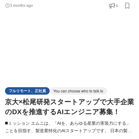
報、属人的な判断プロセスなど、まだAIによって解決できる余地
1
3 months ago
が数多く残されています。 本ポジションでは、LLM・RAG・AIエ
ージェント・機械学習などの技術を活用し、製造業を中心とした
クライアントの本質的な業務課題を解決するAIシステムの設計
フルリモート、正社員
You can choose who to talk to
京大×松尾研発スタートアップで大手企業
のDXを推進するAIエンジニア募集！
◼️ミッション エムニは、「AIを、あらゆる産業の実装力にする」
ことを目指す、製造業特化のAIスタートアップです。 日本の製造
業には、熟練者の暗黙知、紙・PDF・図面・帳票に蓄積された情