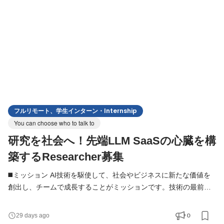
のAI技術を活用したWebアプリケーションの開発を担っていただ
き
フルリモート、学生インターン・Internship
You can choose who to talk to
研究を社会へ！先端LLM SaaSの心臓を構
築するResearcher募集
◼️ミッション AI技術を駆使して、社会やビジネスに新たな価値を
創出し、チームで成長することがミッションです。技術の最前線
で挑戦し、0→1の開発をリードしていただきます。 ◼️仕事のやり
がい AIエンジニアとして、ゼロから価値を創出する挑戦ができま
0
29 days ago
す。長く日本経済を支えてきた製造業界において、「技術が事業