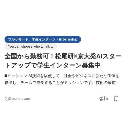
フルリモート、学生インターン・Internship
You can choose who to talk to
全国から勤務可！松尾研×京大発AIスター
トアップで学生インターン募集中
◼️ミッション AI技術を駆使して、社会やビジネスに新たな価値を
創出し、チームで成長することがミッションです。技術の最前線
で挑戦し、0→1の開発をリードしていただきます。 ◼️仕事のやり
がい AIエンジニアとして、ゼロから価値を創出する挑戦ができま
0
2 months ago
す。長く日本経済を支えてきた製造業界において、「技術が事業
を動かす」現場で、幅広いスキルと経験が身につきます。チーム
で生み出した成果が社会に届く達成感を得られる仕