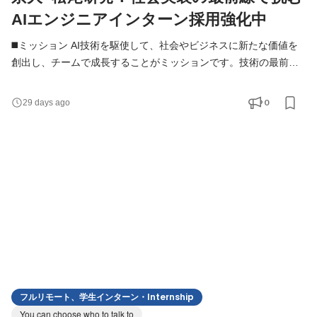
AIエンジニアインターン採用強化中
◼️ミッション AI技術を駆使して、社会やビジネスに新たな価値を
創出し、チームで成長することがミッションです。技術の最前線
で挑戦し、0→1の開発をリードしていただきます。 ◼️仕事のやり
がい AIエンジニアとして、ゼロから価値を創出する挑戦ができま
0
29 days ago
す。長く日本経済を支えてきた製造業界において、「技術が事業
を動かす」現場で、幅広いスキルと経験が身につきます。チーム
で生み出した成果が社会に届く達成感を得られる仕
フルリモート、学生インターン・Internship
You can choose who to talk to