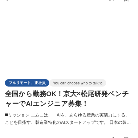
が数多く残されています。 本ポジションでは、LLM・RAG・AIエ
ージェント・機械学習などの技術を活用し、製造業を中心とした
クライアントの本質的な業務課題を解決するAIシステムの設計
フルリモート、正社員
You can choose who to talk to
全国から勤務OK！京大×松尾研発ベンチ
ャーでAIエンジニア募集！
◼️ミッション エムニは、「AIを、あらゆる産業の実装力にする」
ことを目指す、製造業特化のAIスタートアップです。 日本の製造
業には、熟練者の暗黙知、紙・PDF・図面・帳票に蓄積された情
報、属人的な判断プロセスなど、まだAIによって解決できる余地