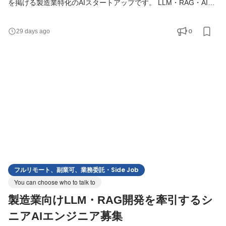
を掲げる製造業特化のAIスタートアップです。 LLM・RAG・AIエ
ージェント・画像認識などの技術を活用し、製造業を中心とした
顧客向けAI開発や自社AIプロダクト開発を推進しています。 本ポ
0
29 days ago
ジションでは、エンジニアリングマネージャーとして、AIエンジ
ニアやWebエンジニアが最大限の成果を発揮できる組織づくりを
お任せします。採用・育成・評価・組織設計・開発プロセス改善
フルリモート、副業可、業務委託・Side Job
You can choose who to talk to
製造業向けLLM・RAG開発を牽引するシ
ニアAIエンジニア募集