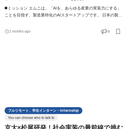
◼️ミッション エムニは、「AIを、あらゆる産業の実装力にする」
ことを目指す、製造業特化のAIスタートアップです。 日本の製造
業には、熟練者の暗黙知、紙・PDF・図面・帳票に蓄積された情
報、属人的な判断プロセスなど、AIによって解決できる課題が数
0
2 months ago
多く存在します。 本ポジションでは、AIエンジニアやPM、ビジネ
スサイドと連携しながら、LLM・RAG・画像認識・音声認識など
のAI技術を、ユーザーが実際に使えるWebアプリケーションとし
て
フルリモート、学生インターン・Internship
You can choose who to talk to
京大×松尾研発！社会実装の最前線で挑む