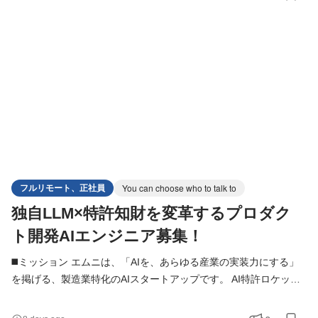
核としながら、複数企業・複数ユーザーに安定して提供できる
SaaS基盤の構築が不可欠です。 本ポジションではWebプロダク
トエンジニアとして、長期運用を前提としたWebアーキテクチャ
設計
フルリモート、正社員
You can choose who to talk to
独自LLM×特許知財を変革するプロダク
ト開発AIエンジニア募集！
◼️ミッション エムニは、「AIを、あらゆる産業の実装力にする」
を掲げる、製造業特化のAIスタートアップです。 AI特許ロケット
は、特許・知財業務をAIで支援する自社SaaSプロダクトであり、
本ポジションではWebプロダクトエンジニアとして、長期運用を