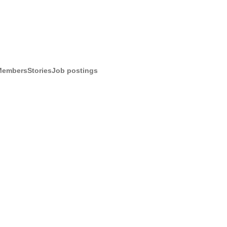
Members
Stories
Job postings