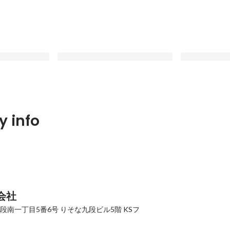
】「担当社数
【メンバー対談】安定キャリアを手
【メンバー対
 info
3000人超え」日
放し、ヒトツメへ。異業種から人材
チェンジの経
援実績を誇る代
ベンチャーを選んだ3人が語る、転
リフォーム・
Latest
Latest
人材業界の新た
職の決断と成長のリアル
から"人材ベン
ジョンについて
んだ理由とは
会社
段南一丁目5番6号
りそな九段ビル5階 KSフ