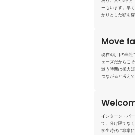
あり、入社8ヶ月
ーもいます。早く
かりとした額を稼
Move fa
現在4期目の当社
ェーズだからこそ
迷う時間は極力短
つながると考えて
Welcom
インターン・パー
て、分け隔てなく
学生時代に非常に