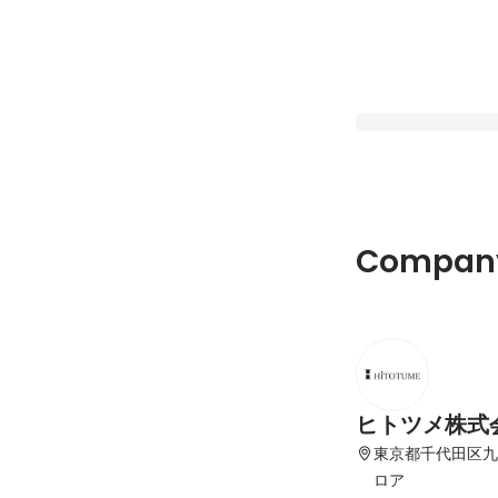
【代表インタビュー
Company
800社、入社支援数
本トップクラスの支
Pinned
表木山が仕掛ける、
な仕組みと今後のビ
ヒトツメ株式
東京都千代田区九
ロア