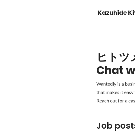
Kazuhide K
ヒトツ
Chat w
Wantedly is a busi
that makes it easy
Reach out for a cas
Job post