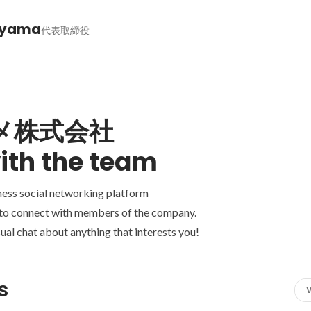
iyama
代表取締役
メ株式会社
ith the team
ness social networking platform
 to connect with members of the company.
ual chat about anything that interests you!
s
V