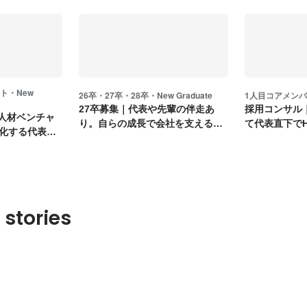
ト・New
26卒・27卒・28卒・New Graduate
1人目コアメン
27卒募集｜代表や先輩の伴走あ
採用コンサル
の人材ベンチャ
り。自らの成長で会社を支える
て代表直下で
化する代表直
CS・事務
る
 stories