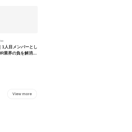
バー
｜1人目メンバーとし
HR業界の負を解消す
View more