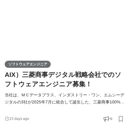
術の選択を自由度を持って行うことができます。 【業務内容】 顧
ソフトウェアエンジニア
AIX）三菱商事デジタル戦略会社でのソ
フトウェアエンジニア募集！
当社は、ＭＣデータプラス、インダストリー・ワン、エムシーデ
ジタルの3社が2025年7月に統合して誕生した、三菱商事100%出
資のテクノロジーカンパニーです。「産業に寄り添い、社会課題
に向き合い続ける」をミッションに掲げ、先進的なテクノロジー
0
15 days ago
と三菱商事の産業知見をかけあわせ、顧客と社会の課題解決に取
り組んでいます。 広範かつ複雑な産業課題に対し、各領域で迅速