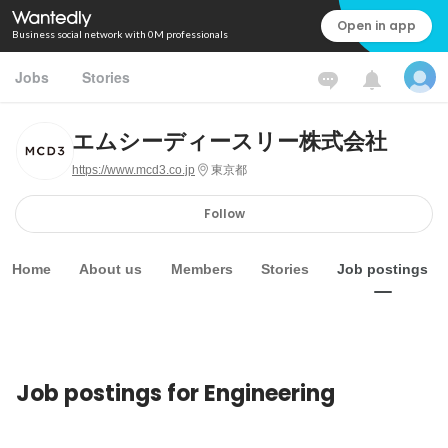
Open in app
Business social network with 0M professionals
Jobs
Stories
エムシーディースリー株式会社
https://www.mcd3.co.jp
東京都
Follow
Home
About us
Members
Stories
Job postings
Job postings for Engineering