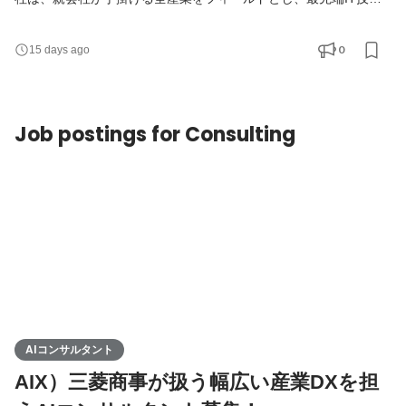
の活用をもって課題解決を行うテクノロジーカンパニーです。 プ
ロダクトマネージャーとしてご活躍いただける方を募集しており
0
15 days ago
ます。 チャレンジングな案件が多いと思いますが、日本を中心と
した世界のあらゆる産業のデジタルトランスフォーメーション、
ビジネスモデルを変えていきたいと志す方は是非ご応募く
Job postings for Consulting
AIコンサルタント
AIX）三菱商事が扱う幅広い産業DXを担