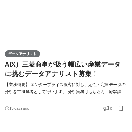
データアナリスト
AIX）三菱商事が扱う幅広い産業データ
に挑むデータアナリスト募集！
【業務概要】 エンタープライズ顧客に対し、定性・定量データの
分析を主担当者として行います。 分析実務はもちろん、顧客課題
に合わせてのコンサルティング・分析案の企画立案から分析結果
の報告まで、顧客対面業務も行っていただきます。 少人数のチー
0
15 days ago
ムで動くため、分析・顧客対面双方の実務で中心を担っていただ
く想定です。適性に合わせて、顧客への提案活動や分析手法を汎
用化したパッケージの企画立案なども担当いただくこと