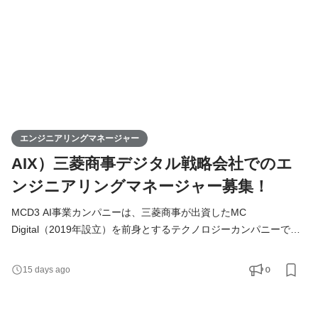
エンジニアリングマネージャー
AIX）三菱商事デジタル戦略会社でのエ
ンジニアリングマネージャー募集！
MCD3 AI事業カンパニーは、三菱商事が出資したMC
Digital（2019年設立）を前身とするテクノロジーカンパニーであ
り、世界レベルのAI技術と産業知を掛け合わせ、産業変革を実現
するプロフェッショナル集団です。 設立以来、私たちはデジタル
0
15 days ago
技術を軸に、既存のビジネスモデルの変革や、社会に新たな価値
をもたらす新規事業・サービスの創出に挑戦してまいりました。
三菱商事の扱う幅広い産業（産業プラント、物流、エネルギー、