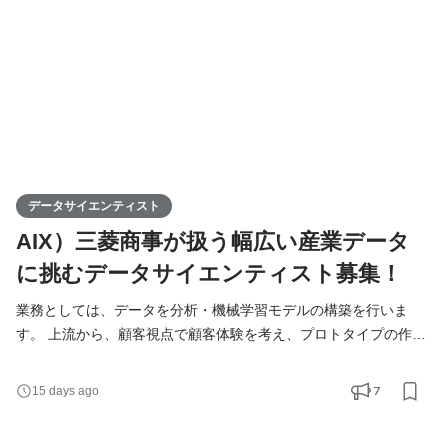
リテイル、
データサイエンティスト
AIX）三菱商事が扱う幅広い産業データ
に挑むデータサイエンティスト募集！
業務としては、データを分析・機械学習モデルの構築を行いま
す。 上流から、顧客視点で顧客体験を考え、プロトタイプの作成
を行ったり、実際にプロダクションレベルの実装をしていきま
す。 全ての開発したものは、APIを通して通信するマイクロサー
7
15 days ago
ビスで構築することで、スケーラブルな開発を実現していきま
す。 kubernetes上にアプリケーションを構築するので、最適な技