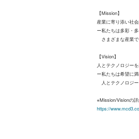
【Mission】

産業に寄り添い社会
ー私たちは多彩・多
　さまざまな産業で
【Vision】

人とテクノロジーを
ー私たちは希望に満
　人とテクノロジー
https://www.mcd3.co