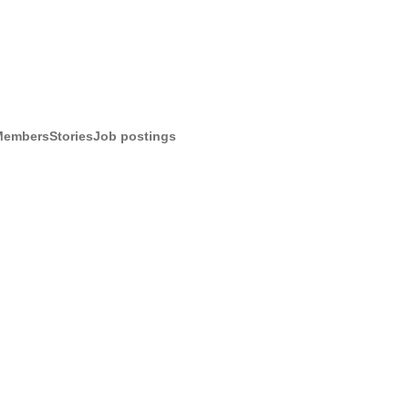
Members
Stories
Job postings