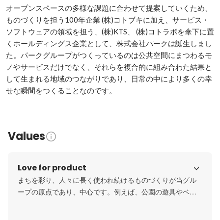
オープンスペースの多様な課題に合わせて提案していくため、
ものづくりを担う100年企業 (株)コトブキに加え、サービス・
ソフトウェアの領域を担う、(株)KTS、 (株)コトラボを傘下に置
くホールディングス企業として、株式会社パークは誕生しまし
た。パークグループがつくっているのは公共空間にまつわるモ
ノやサービスだけでなく、それらを複合的に組み合わた結果と
して生まれる地域のつながりであり、日常の中により多くの幸
せな瞬間をつくることなのです。
Values
Love for product
まちを彩り、人々に長く使われ続けるものづくりが当グル
ープの原点であり、中心です。例えば、公園の遊具やベン
チ、サインなど、製品数は2000点を超えます。

「誇れる製品で人々が幸せに過ごし、自分と違う存在と繋