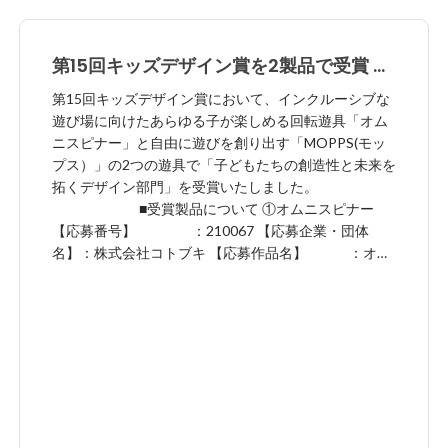
第15回キッズデザイン賞を2製品で受賞 子
どもたちの創造性と未来を拓くデザイン部
第15回キッズデザイン賞において、インクルーシブな
門 「オムニスピナー」「MOPPS(モップ
遊び場に向けたあらゆる子が楽しめる回転遊具「オム
ニスピナー」と自由に遊びを創り出す「MOPPS(モッ
ス）」
プス）」の2つの遊具で「子どもたちの創造性と未来を
拓くデザイン部門」を受賞いたしました。
■受賞製品について ①オムニスピナー
【応募番号】 ：210067 【応募企業・団体
名】：株式会社コトブキ 【応募作品名】 ：オム
ニスピナー 【部門】 ：子どもたちの創造
性と未来を拓くデザイン部門 【カテゴリー】 ：
プロダクト A06.大型遊具 製品ページ：
https://townscape.kotobuki.co.jp/product_dl/module/p
ublic/inclusive/inclusive02 インクルーシブな遊び場に
向けたあらゆる子どもが楽しめる回転遊具です。車い
すから乗り移りやすく、背もたれの高いシートや、寝
そべられる広さがあり、姿勢の保持が難しい子どもも