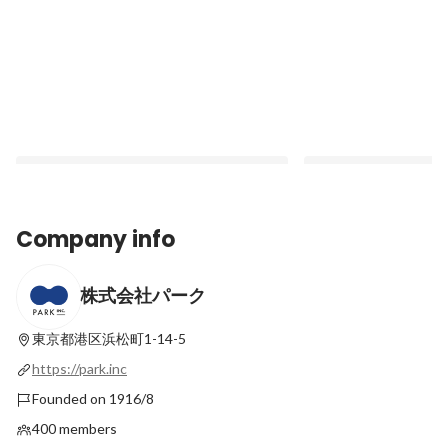
Company info
株式会社パーク
ハニーが行く！福岡県福岡市 三宅中央公園
#8 豊富な製品知識？
の「エルウェルの広場」
る近道は、突き進むこ
東京都港区浜松町1-14-5
Latest
Latest
https://park.inc
Founded on 1916/8
400 members