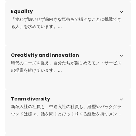
がれる場を作りたい」という思いを持った各グループ会社
Equality
が協力し、常に「次のあたりまえ」を描き、挑戦を続けて
います。

「食わず嫌いせず前向きな気持ちで様々なことに挑戦でき
る人」を求めています。

当グループの職種は、営業、設計、開発、マーケティン
グ、製造、施工管理、管理系と様々な種類があります。そ
して、日々オープンスペースに関わる事業開発を行ってい
Creativity and innovation
るため、新たな領域へ挑戦できる場があります。手を上げ
れば年齢関係なく誰でも挑戦できる環境において、一歩踏
時代のニーズを捉え、自分たちが楽しめるモノ・サービス
み出して仕事を楽しみ、成長していける方と一緒に働きた
の提案を続けています。

いと考えています。
・すべての子どもがハンディキャップや言語の違い関係同
じように遊べる「インクルーシブプレイグラウンド」

・屋外空間でのこれからの衛生対策「抗菌抗ウィルス加工
Team diversity
再生木材 k:skin」

・日本全国の公園の魅力を発信する公園情報WEBメディア
新卒入社の社員も、中途入社の社員も、経歴やバックグラ
「PARKFUL」

ウンドは様々。話を聞くとびっくりする経歴を持つメンバ
・アフターサービスとなる修繕・点検事業などの多角展開
ーも少なくないです。しかし、みんな軸は同じ、ものづく
りや当グループの取り組みが好きで、変化を受け入れ楽し
める前向きな気持ちを持っています。
