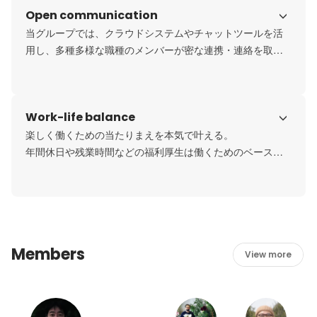
Open communication
まちの至るところに自社製品があり、そんなオープンスペ
ースが大好きな人が集まるのも特徴です。
当グループでは、クラウドシステムやチャットツールを活
用し、多種多様な職種のメンバーが密な連携・連絡を取り
合うことができます。モノやコトに関連した様々な案件・
プロジェクトについて、様々な部署からメンバーが関わる
ため、1部署で関係が完結することはなく、多くの人と関わ
Work-life balance
楽しく働くための当たりまえを本気で叶える。

年間休日や残業時間などの福利厚生は働くためのベースで
す。ベースをしっかり守り、個人も会社も、成長できるよ
うな環境を大事にしたいと考えています。事業成長が自己
成長に繋がる一体感のある会社です。
Members
View more