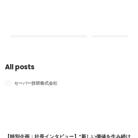
All posts
【特別企画：社長インタビュー】“新し
SaaS×SDGsで設備
い価値を生み続ける”プロフェッショナ
備全領域を扱うプロフ
セーバー技研株式会社
ル。セーバー技研が創り出す未来。
からこそ可能な新サー
Latest
Latest
ン”とは。
【特別企画：社長インタビュー】“新しい価値を生み続け