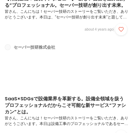
る”プロフェッショナル。セーバー技研が創り出す未来。
皆さん、こんにちは！セーバー技研のストーリーをご覧いただき、あり
がとうございます。本日は、”セーバー技研が創り出す未来”と題して、
「今後セーバー技研がどんな会社を目指していくのか」「それがどんな
想いに根差しているのか」代表の中村にインタビューしました。設備工
about 4 years ago
事という一見地味な業界に属しながらも、SaaSのサービス”ファシカ
ン”の開発をしたり、SDGsに関する事業を展開しているセーバー技研。
その社長の想いを語りつくします！▼セーバー技研のサービス”ファシ
セーバー技研株式会社
カン”については以下の記事をご覧ください！
https://www.wantedly.com/companies/company_38620...
SaaS×SDGsで設備業界を革新する。設備全領域を扱う
プロフェッショナルだからこそ可能な新サービス“ファシ
カン”とは。
皆さん、こんにちは！セーバー技研のストーリーをご覧いただき、あり
がとうございます。本日は設備工事のプロフェッショナルであるセーバ
ー技研の新事業・新サービス“ファシカン”について、代表の中村にイン