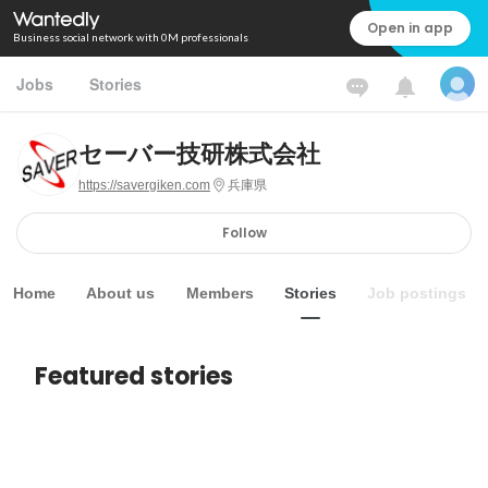
Open in app
Business social network with 0M professionals
Jobs
Stories
セーバー技研株式会社
https://savergiken.com
兵庫県
Follow
Home
About us
Members
Stories
Job postings
Featured stories