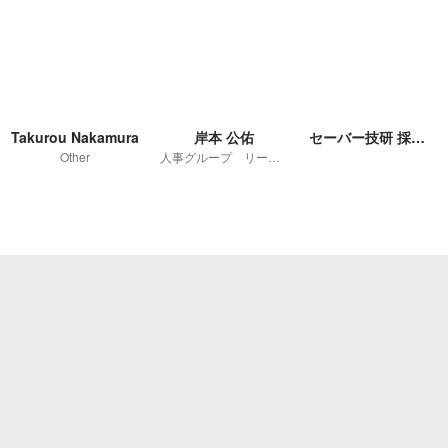
Takurou Nakamura
岸本 公佑
セーバー技研 採用担当
Other
人事グループ リーダー