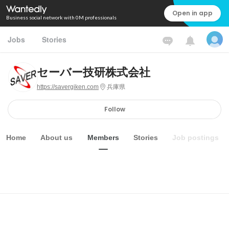
Open in app
Business social network with 0M professionals
Jobs
Stories
セーバー技研株式会社
https://savergiken.com
兵庫県
Follow
Home
About us
Members
Stories
Job postings