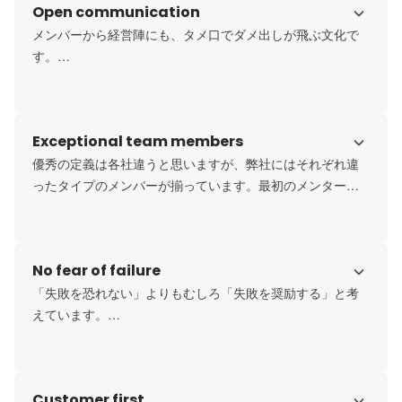
Open communication
メンバーから経営陣にも、タメ口でダメ出しが飛ぶ文化で
す。

個々が思考し、顧客のためになるアクションを取ることこ
そ最も重要と考えており、それ大切にしたいからこそ、経
営陣へのタメ口ダメ出しは大切にしたい文化だと思ってい
Exceptional team members
ます。
優秀の定義は各社違うと思いますが、弊社にはそれぞれ違
ったタイプのメンバーが揃っています。最初のメンターと
の相性は転職初期において最も重要なファクターだと言っ
ても過言ではありません。

No fear of failure
右脳で仕事する人、ロジカルに説明する人、とにかく優し
い人。弊社メンター陣はそれぞれ違ったタイプの人間なの
「失敗を恐れない」よりもむしろ「失敗を奨励する」と考
で、マッチングは熟慮して決めさせていただきます。
えています。

やったことのない領域に積極的に挑戦し、失敗したら反省
し、その先にクライアントへのより大きな価値提供ができ
るのではないでしょうか。

Customer first