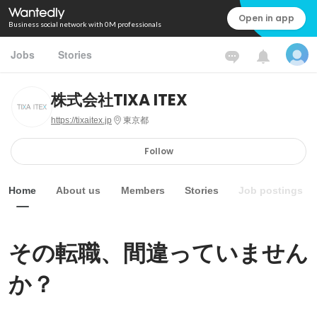
Open in app
Business social network with 0M professionals
Jobs
Stories
株式会社TIXA ITEX
https://tixaitex.jp
東京都
Follow
Home
About us
Members
Stories
Job postings
その転職、間違っていません
か？