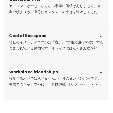
もちろん、失敗したらきちんとフォローするので安心して
カスタマーが幸せにならない事業に価値はありません。営
ください。
業成績よりも、存分にカスタマーの幸せを追求してくださ
い。それが絶対に競合優位になると確信しています。
Cool office space
弊社のイメージアニマルは「鹿」。”才能の開花”を意味する
と言われている動物です。オフィスにはたくさん鹿がいま
すので、ぜひ見学に来てみてください。傘立ても鹿です。

ちなみに椅子はアーロンチェアです。
Workplace friendships
強制するわけではありませんが、仲の良いメンバーです。
有志でのキャンプや旅行、野球観戦、脱出ゲーム、ドラク
エVRなど、オフの時間も共にしています。

が、本当にそれは強制すべきものではないと思っているの
で、自由です。現にCOOは不参加率が高いです。でも仲良
いです。とても。