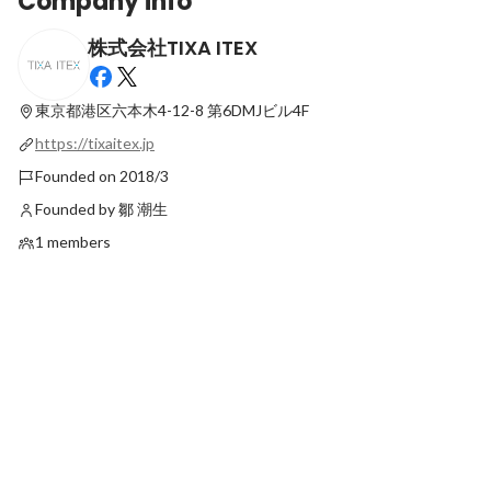
Company info
株式会社TIXA ITEX
TIXA ITEXに新メンバーが入社いたしまし
株式会社TIXA ITE
た！
しちゃいました！
東京都港区六本木4-12-8
第6DMJビル4F
Latest
Latest
https://tixaitex.jp
Founded on 2018/3
Founded by 鄒 潮生
1 members