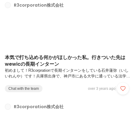
の理系大学生をしていました。大学生活の記憶は「学業」と「なんとな
R3corporation株式会社
くやってたバイト」だけで、理系の忙しさを言い訳に何にも挑戦しない
日々でした。こんな学生生活に対し、どこか『つま...
本気で打ち込める何かがほしかった私。行きついた先は
wewicの長期インターン
初めまして！R3corprationで長期インターンをしている石井蓮弥（いし
いれんや）です！兵庫県出身で、神戸市にある大学に通っている法学部
3年生です！趣味は、スノーボードやドライブ、バスケ、ダーツ、映画
鑑賞とかなり多趣味だと思っています（笑）特に、スノーボードは大好
Chat with the team
over 3 years ago
きです！今年の8月からR3corprationのwewicというチームでインターン
をはじめ、現在はマーケティングチームに所属しています！【インター
ンを始める前】私は小学校5年生から高校3年までずっとバスケに熱中
R3corporation株式会社
して取り組んでいました。全国大会出場など高いレベルではなかったの
ですが、部活が休みなのにも関わらず地域の体育館を借り...