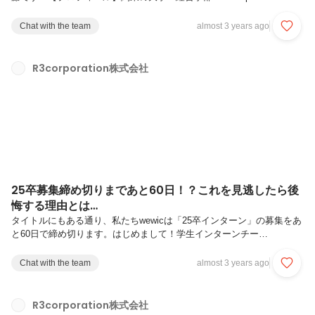
Wewicインターンマーケティングチーム・分析チーム所属【大学生活】
これまでの学生時代のように、さまざまなコミュニティに属して、交流
Chat with the team
almost 3 years ago
をする理想を描いていました。しかし、現実は違い、図書館のおひとり
さまユーザーです！お昼時間や空きコマは図書館に篭り、作業や勉強を
していて、講義では、一人で受講することが多いです。いわゆる、非リ
R3corporation株式会社
アです。理想とはかけ離れた大学生活を送り、「このまま卒業を迎えて
しまっていいのか・・・？」 不安にかられた私は一念発起...
25卒募集締め切りまであと60日！？これを見逃したら後
悔する理由とは…
タイトルにもある通り、私たちwewicは「25卒インターン」の募集をあ
と60日で締め切ります。はじめまして！学生インターンチー
ム”wewic”でインターンをしてます24卒の石井です。以下より、私の自
己紹介を詳しく書いてますので、良かったら読んでみてください！「本
Chat with the team
almost 3 years ago
気で打ち込める何かがほしかった私。行きついた先はwewicの長期イン
ターン | R3corporation株式会社 (wantedly.com)」不安その１：経験・ス
キルが全くない…wewicに参加するのに経験・スキルは必要ありませ
R3corporation株式会社
ん！このインターンを通して身に付けていったらいいんです。所属して