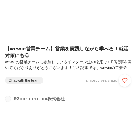
いる学生の約95％が未経験からのスタ...
【wewic営業チーム】営業を実践しながら学べる！就活
対策にも◎
wewicの営業チームに参加しているインターン生の松原です🙇‍♀️記事を開
いてくださりありがとうございます！この記事では、wewicの営業チー
ムにおける業務内容や実績、業務を通して学んだこと・経験したことを
紹介していきます。ぜひ最後まで読んでくださると幸いです。【wewic
Chat with the team
almost 3 years ago
営業チーム｜業務内容】・SNSを活用した営業・効率的な営業を行う
BtoBマーケティング・インサイドセールス・コンサル営業（経営者）
現在、営業チームでは、主にSNSを利用し、オンライン商談による営
R3corporation株式会社
業活動を行なっています。企業の方にWantedlyの運用代行や長期イン
ターン導入などについてアプローチし、興味を持ってくださっ...