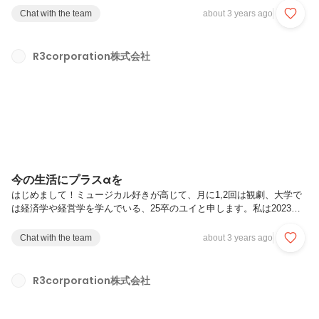
ことや、最近はコンピューターサイエンスなど情報科学系のことも学ん
Chat with the team
about 3 years ago
でます趣味は音楽フェスやスポーツ観戦など、大人数で盛り上がるよう
なイベント事に参加することで、関東で開催される音楽フェスに良く出
没してます！・長期インターンをしようとしたきっかけ地元の友人達が
R3corporation株式会社
産まれた子供を養う為に必死で働きながら育児をしている姿を見て焦り
を感じるようになった田舎あるあるなのですが、田舎の人間...
今の生活にプラスαを
はじめまして！ミュージカル好きが高じて、月に1,2回は観劇、大学で
は経済学や経営学を学んでいる、25卒のユイと申します。私は2023年1
月からR3corporation株式会社のインターンチーム“wewic”に所属してい
ます。この記事では・インターンを始める前の状況・長期インターンを
Chat with the team
about 3 years ago
しようと思ったきっかけ・wewicに入った理由・wewicに入ってみてど
う感じたか・このインターンをどんな人にお勧めしたいかについて書い
ています。ぜひ最後まで読んでみてください！【インターンを始める前
R3corporation株式会社
の状況】冒頭でも書いたように、私はミュージカルが好きで観ることも
自分が舞台に立つことも好きなので、インターンを...