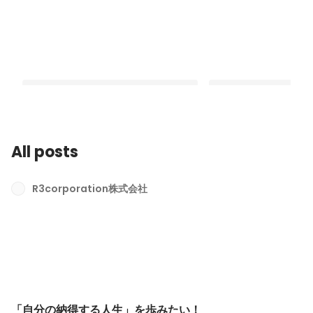
All posts
好奇心が導いた挑戦──大学院生が
私の成長記録：インタ
wewicで得たリアルな気づき
新しい自分
R3corporation株式会社
Latest
Latest
「自分の納得する人生」を歩みたい！