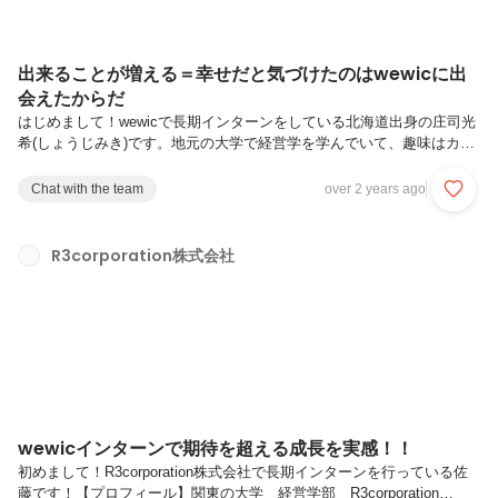
出来ることが増える＝幸せだと気づけたのはwewicに出
会えたからだ
はじめまして！wewicで長期インターンをしている北海道出身の庄司光
希(しょうじみき)です。地元の大学で経営学を学んでいて、趣味はカフ
ェ巡り。札幌の美味しいカフェ飯については何でも知ってる自信がある
ごく普通の学生です。この記事では、・インターンを始める前の状況・
Chat with the team
over 2 years ago
長期インターンを始めようと思った理由・wewicを選んだきっかけ・
wewicで得られたこと・どんな人にインターンをお勧めしたいかという
ことについて書きますので、是非最後まで読んでください！【インター
R3corporation株式会社
ンを始める前の状況】「サークル活動を通じて学生生活でしか得られな
い友人をたくさん作りたい。」大学一年生の当時はそんな生活に憧れ
て、友達...
wewicインターンで期待を超える成長を実感！！
初めまして！R3corporation株式会社で長期インターンを行っている佐
藤です！【プロフィール】関東の大学 経営学部 R3corporation