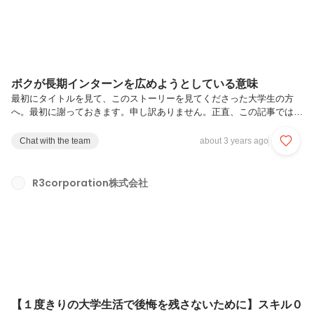
ボクが長期インターンを広めようとしている意味
最初にタイトルを見て、このストーリーを見てくださった大学生の方
へ。最初に謝っておきます。申し訳ありません。正直、この記事では全
てを語りつくすことができませんでした（汗。そんな短い文章で語れる
ほど、浅い考えでは無いんです。なので、今回の文章を読んで、興味が
Chat with the team
about 3 years ago
湧いたら、ぜひ応募して、見学に来てください。ボクから「インターン
を広めようとしている本当の意味」をきちんと直接お伝えします。お待
ちしております。長期インターンを始めてから１０年ボクがキャリアナ
R3corporation株式会社
ビゲーション社（PSFというサービス名でした）で長期インターンにお
ける「学生への支援」を始めて、今年でちょうど10年になります。そ
の後、そのPSFと...
【１度きりの大学生活で後悔を残さないために】スキル０