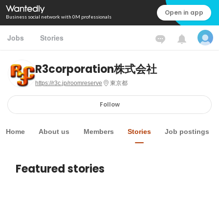
Open in app
Business social network with 0M professionals
Jobs
Stories
R3corporation株式会社
https://r3c.jp/roomreserve
東京都
Follow
Home
About us
Members
Stories
Job postings
Featured stories