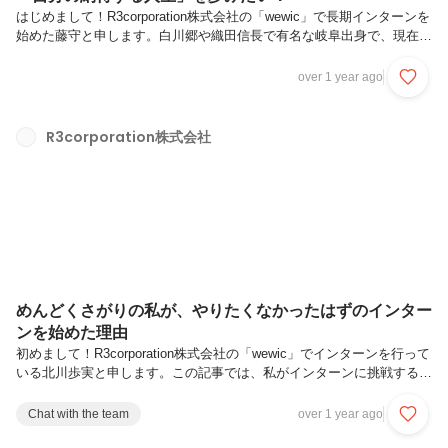
はじめまして！R3corporation株式会社の「wewic」で長期インターンを
始めた藤守と申します。白川郷や織田信長で有名な岐阜出身で、現在は
京都の大学に通っています。しかしキャンパスは京都市外にあり、私の
周りも大阪の人ばかりなので、学校生活の中で皆さんのイメージする京
over 1 year ago
都を感じることは全くありません。（笑）この記事では私が・長期イン
ターンを始めるまで・wewicに決めた理由・wewicに入ってみて・この
インターンをどんな人におすすめしたいかについて書いています。最後
R3corporation株式会社
まで読んでいただけると嬉しいです！【長期インターンを始めるまで】
小中学生の頃、私はいわゆる「優等生」でした。中学の時には...
めんどくさがりの私が、やりたくなかったはずのインター
ンを始めた理由
初めまして！R3corporation株式会社の「wewic」でインターンを行って
いる北川歩実と申します。この記事では、私がインターンに挑戦するま
での葛藤や、そこから見つけた新たな自分についてお話しします。最後
まで読んでいただけると嬉しいです！【自己紹介】神奈川県出身で、東
Chat with the team
over 1 year ago
京のど真ん中の大学に通っている大学3年生です。なんとなく法学部に