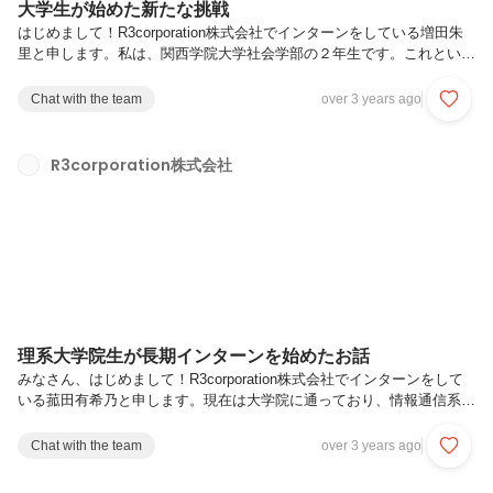
大学生が始めた新たな挑戦
はじめまして！R3corporation株式会社でインターンをしている増田朱
里と申します。私は、関西学院大学社会学部の２年生です。これといっ
た趣味はないのですが、最近は家の近所にできたパン屋さんのクロワッ
サンを週末に買って食べるというのが密かなマイブームになっています
Chat with the team
over 3 years ago
そんな私は、2022年の11月にR3corporation株式会社のインターンチー
ムであるwewicに所属しました。この記事ではインターンを始める前の
状況長期インターンをしようと思ったきっかけwewicに入ってみてどう
R3corporation株式会社
感じたかこのインターンをどんな人におすすめしたいかについて書いて
います。最後まで読んでいただけると嬉しいです...
理系大学院生が長期インターンを始めたお話
みなさん、はじめまして！R3corporation株式会社でインターンをして
いる菰田有希乃と申します。現在は大学院に通っており、情報通信系の
研究をしています。この記事では1.インターンをやる前の状況2.wewic
で長期インターンをはじめた理由3.wewicを選んだ理由4.wewicに入っ
Chat with the team
over 3 years ago
てみて5.どんな人におすすめしたいかについて書いてあります！最後ま
でご覧いただけると嬉しいです！1.インターンをやる前の状況ごく普通