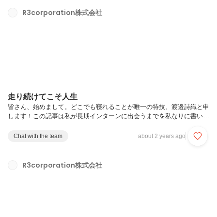
進み、テスト前は六法全書と格闘中・・。これといった趣味はなく、毎
日TikTokやYouTubeを見て過ごしています（笑）。これまでの私の人生
R3corporation株式会社
にはどこか「安定」を求める癖がありました。無理せず、傷つかないよ
うに。そんな風に「それなり」に頑張る道を選んできたと...
走り続けてこそ人生
皆さん、始めまして。どこでも寝れることが唯一の特技、渡邉詩織と申
します！この記事は私が長期インターンに出会うまでを私なりに書いた
ものです！是非、最後まで読んでいってください。【自己紹介】この記
事を読んでくれている方は、私のことが知りたくて仕方がないと思うの
Chat with the team
about 2 years ago
で、今回は今流行りの性格診断MBTI診断で自己紹介します。自己紹介
って正直、難しくないですか？私は、苦手です。。そんな私でも、簡単
に自己紹介できちゃうのがこのMBTI診断なんです。簡単に、MBTI診断
R3corporation株式会社
とは4つのアルファベットで人の性格を16のタイプに分類する診断のこ
とです。ズバリ、私は「ISFP 冒険家」でした。（こちら→ISFP型の
性...