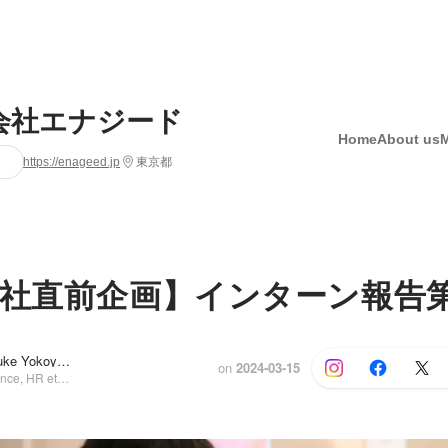
会社エナジード
Home
About us
https://enageed.jp
東京都
入社直前企画】インターン報告
南 芳果, Daisuke Yokoyama
on
2024-03-15
Business (Finance, HR etc.), 執行役員 人事部長