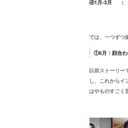
④1月-3月　 
では、一つずつ
①6月：顔合
以前ストーリー
し、これからイ
はやものすごく