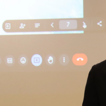
南 芳果
株式会社エナジード / Business (Finance, HR etc.)