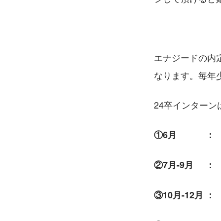
エナジードの内
なります。毎年
24卒インター
①6月　　 　：
②7月-9月   
③10月-12月 