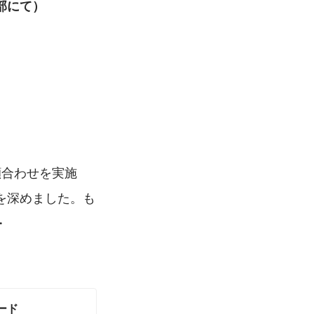
部にて）
顔合わせを実施
を深めました。も
・
ード