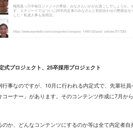
梅雨真っ只中毎日ジメジメの季節、みなさんいかがお過ごしでしょうか。
ず、エナジードではついに24卒内定者のみなさんと初顔合わせの懇親会を
した！私達人事も採用活...
https://www.wantedly.com/companies/company_1490120/post_articles/517283
内定式プロジェクト、25卒採用プロジェクト
例行事なのですが、10月に行われる内定式で、先輩社員
介コーナー」があります。そのコンテンツ作成に7月から
。
るのか、どんなコンテンツにするのか等は全て内定者自