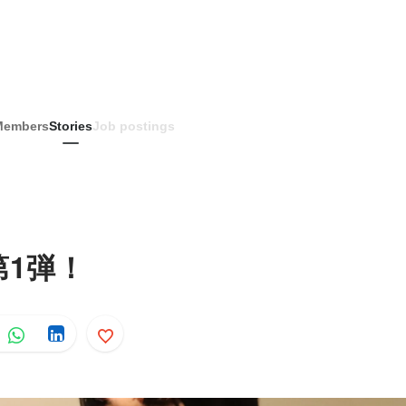
Members
Stories
Job postings
第1弾！