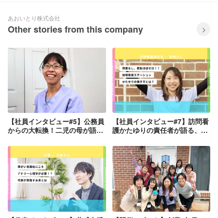
あおいとり株式会社
Other stories from this company
【社員インタビュー#5】公務員
【社員インタビュー#7】訪問看
からの大転換！二児の母が語る
護かたゆりの責任者が語る、
「キャリアとワークライフバラ
「夜勤なし、残業ほぼゼロ」の
ンス」#医療事務職 #転職１ヶ
働き方
月目 #訪問看護ステーション