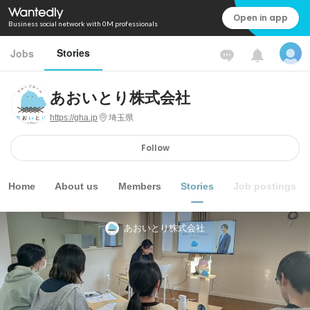
Open in app
Business social network with 0M professionals
Stories
Jobs
あおいとり株式会社
https://gha.jp
埼玉県
Follow
Home
About us
Members
Stories
Job postings
あおいとり株式会社