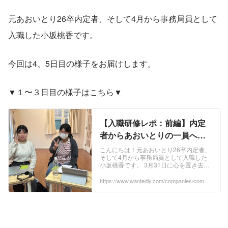
元あおいとり26卒内定者、そして4月から事務局員として
入職した小坂桃香です。
今回は4、5日目の様子をお届けします。
▼１〜３日目の様子はこちら▼
【入職研修レポ：前編】内定
者からあおいとりの一員へ、
基礎をつくる3日間！ | あおい
こんにちは！元あおいとり26卒内定者、
そして4月から事務局員として入職した
とり株式会社
小坂桃香です。 3月31日に心を置き去り
にしたまま、ぬるっと社会人になってし
まった私ですが（笑）、あおいとりでの
https://www.wantedly.com/companies/compa
ny_1202057/post_articles/1056599
5日間の...