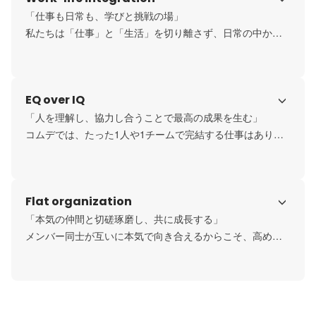
「仕事も日常も、学びと挑戦の場」

私たちは「仕事」と「生活」を切り離さず、日常の中から
新しい発想やアイデアを探します。仲間の挑戦を応援し、
自分自身も学び続けることで、仕事も生活も充実させる。

そんな人々で溢れる組織を目指し、日々の暮らしも共に価
EQ over IQ
値を創る源にしています。
「人を理解し、協力し合うことで最高の成果を生む」

コムデでは、たった1人や1チームで完結する仕事はありま
せん。役割を果たし、バトンをつなぎ合うことで仕事は完
成します。個々の能力だけでなく、互いを理解し支え合う
心が重要。

Flat organization
だからこそ、人を大切にできる人と共に、価値を創り続け
たいと考えます。
「本気の仲間と切磋琢磨し、共に成長する」

メンバー同士が互いに本気で向き合えるからこそ、高め合
える文化が生まれます。

「感動を創るすごい会社」を目指す仲間同士、フラットで
開かれた組織の中で意見を交わし、挑戦し、成果を共に喜
び合う。