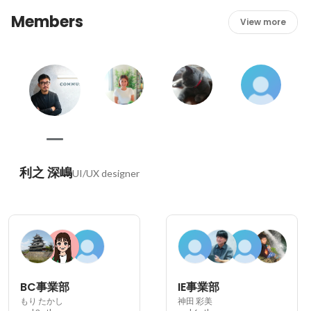
Members
View more
利之 深嶋
UI/UX designer
BC事業部
IE事業部
もり たかし
神田 彩美