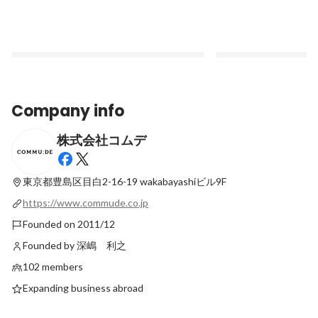
Company info
株式会社コムデ
「オフショア開発はコミュニケーションが
仕事の裏側｜広報編―
不安」その常識を変える、コムデのラボ開
ていること
発とは。
東京都豊島区目白2-16-19
wakabayashiビル9F
Latest
Latest
https://www.commude.co.jp
Founded on 2011/12
Founded by 深嶋 利之
102 members
Expanding business abroad