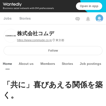
Open in app
Business social network with 0M professionals
Jobs
Stories
株式会社コムデ
https://www.commude.co.jp
東京都
Follow
Home
About us
Members
Stories
Job postings
「共に」喜びあえる関係を築
く。