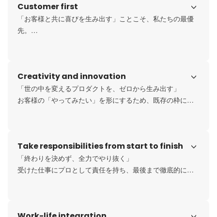
Customer first
「お客様と共に喜びを生み出す」ことこそ、私たちの最優
先。

日々、新しいサービスやプロダクトを生み出すために、自
ら考え、挑戦し続けます。挑戦の積み重ねが会社を成長さ
せ、お客様に期待以上の成果を届ける。

Creativity and innovation
私たちは、常にお客様と共に喜べる瞬間を増やし続けるこ
とを使命としています。
「世の中を変えるプロダクトを、ゼロから生み出す」

お客様の「やってみたい」を形にするため、既存の枠に捉
われず新しいアイデアを創出。できない理由ではなく、ど
うすれば可能かを考え、挑戦を続けます。

私たちは「まだないモノ」を創り出し、豊かな未来に繋が
Take responsibilities from start to finish
る価値を提供することに熱意を注ぎます。
「終わりを決めず、全力でやり抜く」

受けた仕事にプロとして責任を持ち、最後まで徹底的に向
き合う。限界を決めず挑戦し続けるからこそ、常に成長
し、高い成果を生み出せます。

コムデでは、一人ひとりが自分の役割に誇りを持ち、仲間
Work-life integration
と共に高いゴールを目指す文化があります。