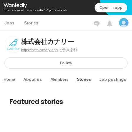
Open in app
Business social network with 0M professionals
Jobs
Stories
株式会社カナリー
https://corp.canary-app.jp
東京都
Follow
Home
About us
Members
Stories
Job postings
Featured stories