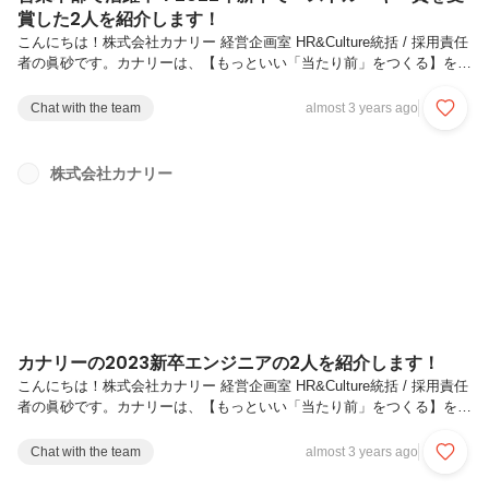
賞した2人を紹介します！
こんにちは！株式会社カナリー 経営企画室 HR&Culture統括 / 採用責任
者の眞砂です。カナリーは、【もっといい「当たり前」をつくる】をミ
ッションとしているスタートアップです。日々の暮らしには、不便・非
効率がありながらも、過去の延長で「当たり前」と受け入れてしまって
Chat with the team
almost 3 years ago
いることが溢れていますが、我々は、デジタルの力でこの「当たり前」
をアップデートし、もっといい未来をつくっていくことを目指していま
す。今回は、2022年の新卒として入社をし、2023年2月に行われた全社
株式会社カナリー
キックオフでベストルーキー賞を受賞した川島彩音さん、原島空良さん
に対談形式でお話をしていただきました！＊ ＊ ＊ ＊自己紹...
カナリーの2023新卒エンジニアの2人を紹介します！
こんにちは！株式会社カナリー 経営企画室 HR&Culture統括 / 採用責任
者の眞砂です。カナリーは、【もっといい「当たり前」をつくる】をミ
ッションとしているスタートアップです。日々の暮らしには、不便・非
効率がありながらも、過去の延長で「当たり前」と受け入れてしまって
Chat with the team
almost 3 years ago
いることが溢れていますが、我々は、デジタルの力でこの「当たり前」