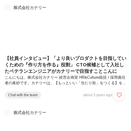
をアップデートし、もっといい未来をつくっていくことを目指していま
す。今回は、2023年の新卒として長期インターンを経て入社をした小
株式会社カナリー
野和聖さん、佐藤文哉さんに対談形式でお話をしていただきました！
＊ ＊ ＊ ＊自己紹介小野：初めまして、小野和聖（オノカズキ）で
す...
【社員インタビュー】「より良いプロダクトを目指してい
くための『作り方を作る』役割」 CTO候補として入社し
たベテランエンジニアがカナリーで目指すことこんに
こんにちは。株式会社カナリー 経営企画室 HR&Culture統括 / 採用責任
者の眞砂です。カナリーは、【もっといい「当たり前」をつくる】をミ
ッションとしているスタートアップです。日々の暮らしには、不便・非
効率がありながらも、過去の延長で「当たり前」と受け入れてしまって
Chat with the team
about 3 years ago
いることが溢れていますが、我々は、デジタルの力でこの「当たり前」
をアップデートし、もっといい未来をつくっていくことを目指していま
す。今回は、CTOとして2023年1月に入社した中山太雅さんへのインタ
株式会社カナリー
ビューを実施しました！0. 簡単な自己紹介中山太雅です。1983年生ま
れ、神奈川県の真ん中あたりにある大和市の出身です。カナ...