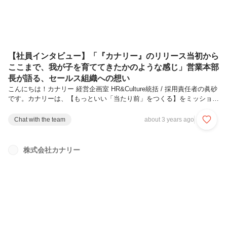
【社員インタビュー】「『カナリー』のリリース当初から
ここまで、我が子を育ててきたかのような感じ」営業本部
長が語る、セールス組織への想い
こんにちは！カナリー 経営企画室 HR&Culture統括 / 採用責任者の眞砂
です。カナリーは、【もっといい「当たり前」をつくる】をミッション
としているスタートアップです。日々の暮らしには、不便・非効率があ
りながらも、過去の延長で「当たり前」と受け入れてしまっていること
Chat with the team
about 3 years ago
が溢れていますが、我々は、デジタルの力でこの「当たり前」をアップ
デートし、もっといい未来をつくっていくことを目指しています。今回
は、カナリーの営業本部長を務めている横山駿介さんへのインタビュー
株式会社カナリー
を実施しました！0. 簡単な自己紹介初めまして、横山駿介です。1993
年2月生まれ、出身は神奈川県川崎市です。現在、営業本部長とし...