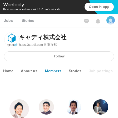
Open in app
Business social network with 0M professionals
Jobs
Stories
キャディ株式会社
https://caddi.com
東京都
Follow
Home
About us
Members
Stories
Job postings