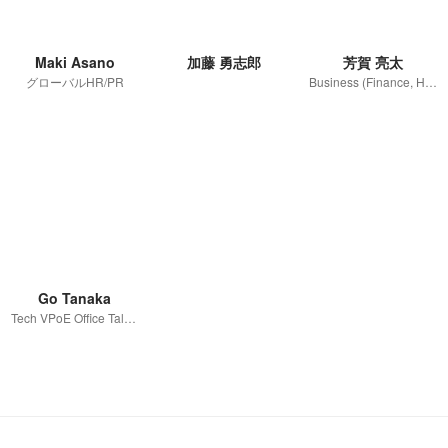
Maki Asano
加藤 勇志郎
芳賀 亮太
グローバルHR/PR
Business (Finance, HR etc.)
Go Tanaka
Tech VPoE Office Talent Acquisition