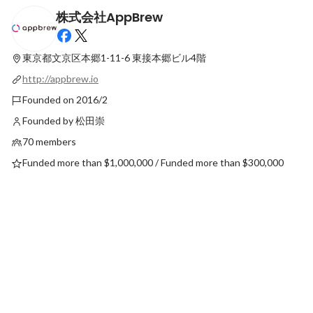
株式会社AppBrew
LIPS Productionが切り開く、次世代の美
上流から「一気通貫」A
容インフルエンサーが秘める可能性
ーの面白さを語っても
東京都文京区本郷1-11-6
東接本郷ビル4階
Pinned
Pinned
http://appbrew.io
Founded on 2016/2
Founded by 松田崇
70 members
Funded more than $1,000,000 / Funded more than $300,000