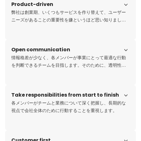
Product-driven
弊社は創業期、いくつもサービスを作り替えて、ユーザー
ニーズがあることの重要性を嫌というほど思い知りまし
た。解決できたユーザーニーズの「広さ」「深さ」「長
さ」＝「総量」が、逆説的にサービス価値や社会へのイン
パクトを表すと考え、その最大化を目指してプロダクト開
Open communication
発を行います。
情報格差が少なく、各メンバーが事業にとって最適な行動
を判断できるチームを目指します。そのために、透明性の
ある行動をし、政治を持ち込まない・事業に向かい腹を割
って本質的な議論をする・情報共有を積極的に行うように
しています。
Take responsibilities from start to finish
各メンバーがチームと業務について深く把握し、長期的な
視点で会社全体のために行動することを重視します。
Customer first