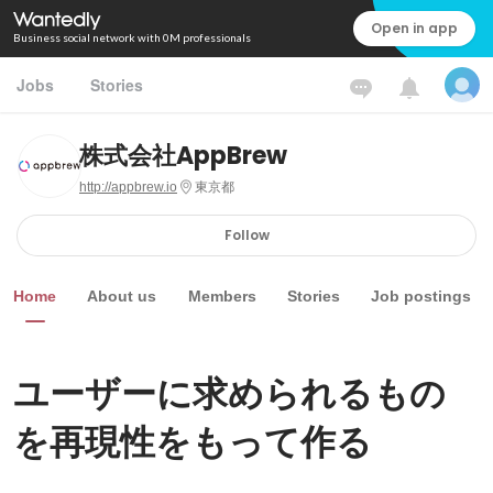
Open in app
Business social network with 0M professionals
Jobs
Stories
株式会社AppBrew
http://appbrew.io
東京都
Follow
Home
About us
Members
Stories
Job postings
ユーザーに求められるもの
を再現性をもって作る