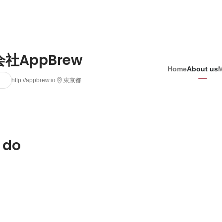
社AppBrew
Home
About us
http://appbrew.io
東京都
 do