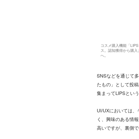
コスメ購入機能「LIP
ス。認知獲得から購入
へ。
SNSなどを通じて
たもの」として投稿
集まってLIPSとい
UI/UXにおいて
く、興味のある情報
高いですが、裏側で