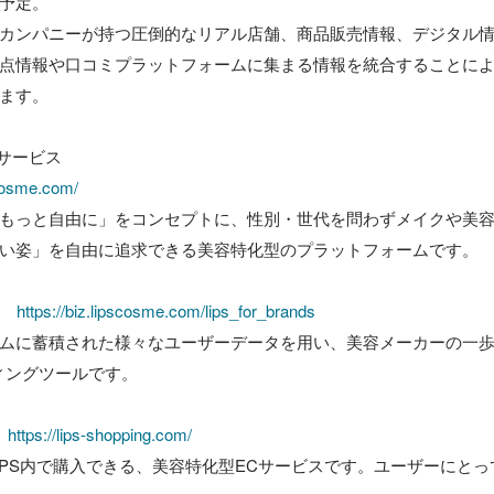
予定。

カンパニーが持つ圧倒的なリアル店舗、商品販売情報、デジタル
点情報や口コミプラットフォームに集まる情報を統合することに
ます。

サービス

scosme.com/
もっと自由に」をコンセプトに、性別・世代を問わずメイクや美
い姿」を自由に追求できる美容特化型のプラットフォームです。

　 
https://biz.lipscosme.com/lips_for_brands
ムに蓄積された様々なユーザーデータを用い、美容メーカーの一
ィングツールです。

　
https://lips-shopping.com/
をLIPS内で購入できる、美容特化型ECサービスです。ユーザーにと