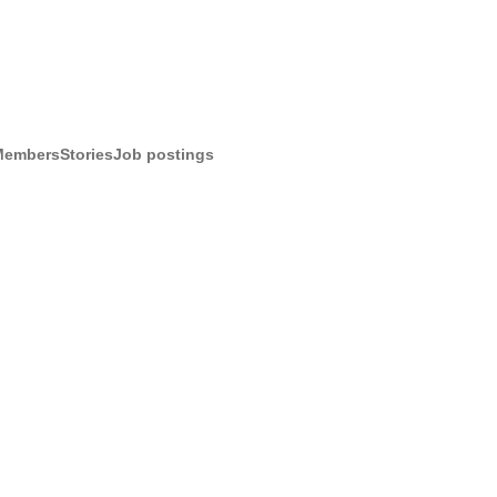
Members
Stories
Job postings