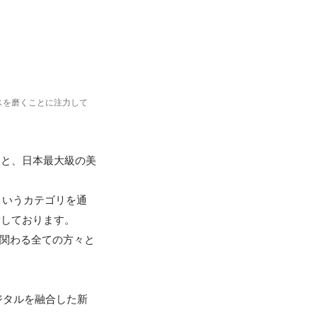
スを磨くことに注力して
もと、日本最大級の美
というカテゴリを通
しております。

に関わる全ての方々と
ジタルを融合した新