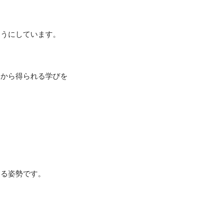
うにしています。

こから得られる学びを


る姿勢です。
