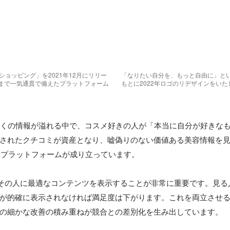
Sショッピング」を2021年12月にリリー
「なりたい自分を、もっと自由に」と
まで一気通貫で備えたプラットフォーム
もとに2022年ロゴのリデザインをい
多くの情報が溢れる中で、コスメ好きの人が「本当に自分が好きな
されたクチコミが資産となり、嘘偽りのない価値ある美容情報を
うプラットフォームが成り立っています。

は、その人に最適なコンテンツを表示することが非常に重要です。見
が的確に表示されなければ満足度は下がります。これを両立させ
の細かな改善の積み重ねが競合との差別化を生み出しています。
