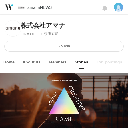
amanaNEWS
株式会社アマナ
http://amana.jp
東京都
Follow
Home
About us
Members
Stories
Job postings