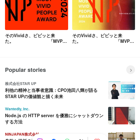
そのVividさ、ビビッと来
そのVividさ、ビビッと来
た。 「MVP
た。 「MVP
AWARD」を2024年6月に開
AWARD」を2024年6月に開
催！Vol.1
催！Vol.2
Popular stories
株式会社STAR UP
利他の精神と当事者意識：CPO池田八輝が語る
STAR UPの価値観と描く未来
Wantedly, Inc.
Node.js の HTTP server を優雅にシャットダウン
する方法
NINJAPAN株式会社