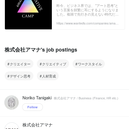
クショップ「amana Creative
昨今、ビジネス界では、 "アート思考"と
いう言葉を頻繁に耳にするようになりま
Camp」 | amanaNEWS
した。複雑で先行きの見えない時代だか
らこそ、人々が本来持っている創造性を
解き放ち、主体性を持って躍動できる人
https://www.wantedly.com/companies/amana
4/post_articles/287969
材が求められています。 これまでアマナ
が培ってきたクリエイティブ制作のノウ
ハウ・プロセスにおいて積み重ねてき
た"クリエイティブ思考"という考え方を
共有し、実際に体験していただく企業向
株式会社アマナ's job postings
けのワークショップです。 ...
クリエイター
クリエイティブ
ワークスタイル
デザイン思考
人材育成
Noriko Tanigaki
株式会社アマナ / Business (Finance, HR etc.)
Follow
株式会社アマナ