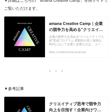
▼詳細はこちらの「amana Creative Camp」専用サイトで
ご覧いただけます。
amana Creative Camp｜企業
の競争力を高める"クリエイテ
ィブ人材"育成プログラム
企業の競争力を高める"クリエイティブ人
材"育成プログラム 変動性が高く複雑な
時代において企業に必要なのは、 ユーザ
ー視点で課題を抽出して解決までの道筋
を描き、事業やブランド、サービス、体
https://creativecamp.amana.jp/
験を 自ら生み出すことができる人材で
す。 amana Creative Campでは、企業
の課題に即しながら ビジネスパーソンの
クリエイティビティを高める多様なプロ
グラムを実施。 人材育成を通して、創造
性のある組織の風土づくりと競争力向上
に貢献します。
▼参考記事
クリエイティブ思考で競争力
向上を目指す！企業向けワー