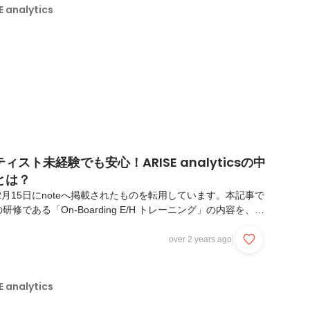
の雑談チャンネルに何気なく投稿したところ、なんと経営層のお
analytics
...
スト未経験でも安心！ARISE analyticsの中
とは？
2月15日にnoteへ掲載されたものを転用しています。本記事で
修である「On-Boarding E/H トレーニング」の内容を、魅
したいと思います！（E/Hは、Experienced-Hiredの略で
lyticsでは中途入社された社員をE/Hと呼んでいます）。研修概要
over 2 years ago
nalyticsではこれまで、経験者を中心としたデータサイエンティス
途採用活動を続けており、入社後は配属先でのOJTや社内で提
ンツを活用した自学習にて、知識・スキルを身に着け...
analytics