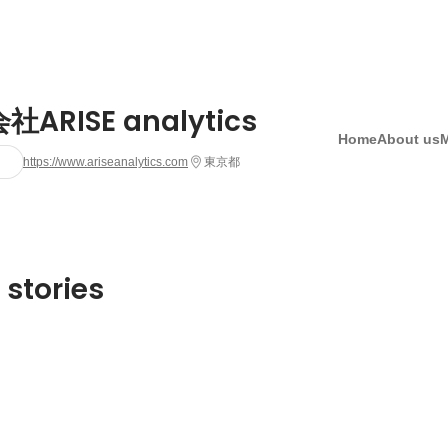
ARISE analytics
Home
About us
https://www.ariseanalytics.com
東京都
 stories