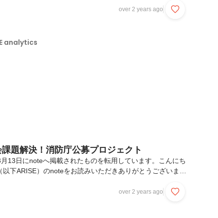
に関する技術を扱う学会のことです。中でも大きなイベントで
over 2 years ago
生さんの参加比率が高く、参加者約4500人のうち7割を占め
）。ARISEでは、ゴールドスポンサーとして初めて参加し、展
を行いました。出典：2024年度研究会取扱い分野一覧-情報
analytics
15日（金）...
社会課題解決！消防庁公募プロジェクト
3月13日にnoteへ掲載されたものを転用しています。こんにち
ytics（以下ARISE）のnoteをお読みいただきありがとうございま
目(がもうすぐ終わる)河内です。今回は、ARISE初！社員が主体
社会課題の解決を目指すプロジェクトの試みについてお届けい
over 2 years ago
と社会貢献に関心のあるメンバ2名(近藤・河内)が、たまた
トしそうな以下の公募を見つけたことが全ての始まりでした。そ