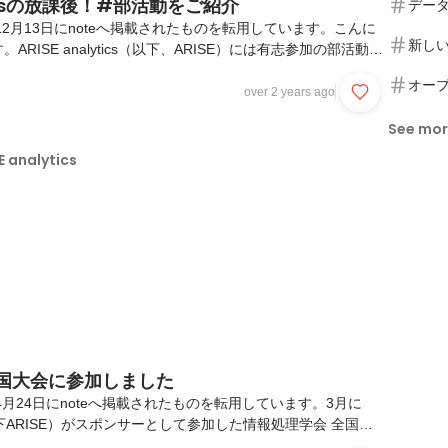
yticsの放課後！#部活動をご紹介
デー
12月13日にnoteへ掲載されたものを転用しています。こんに
新し
RISE analytics（以下、ARISE）には有志参加の部活動が
が部署をまたいで交流できる場になっています。Slackには
オー
ルが約50個も存在します。気になる部活動が沢山あるのです
over 2 years ago
事でご紹介！ARISEのメンバーはどんな放課後を過ごしてい
See mo
ご覧ください！運動系の部活サバゲー部2、3か月に1回程
きサバゲーを行っています。サバゲー後はBBQも楽しんでいる
analytics
月に1回程度、...
全国大会に参加しました
4月24日にnoteへ掲載されたものを転用しています。3月に
ics（以下ARISE）がスポンサーとして参加した情報処理学会 全国大
ます✨情報処理学会とは情報処理学会とは、コンピューターを