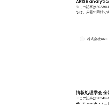
ARISE anal
※この記事は2023年
ちは。広報の岡村です。A
数多くあり、社員同士
各部活動のチャンネ
が、その一部をこの記
るのでしょうか？ぜひ
度、サバゲー場へ赴
株式会社ARISE 
そうです！ゴルフ部3か
情報処理学会 
※この記事は2024年
ARISE analyt
会の様子をお届けし