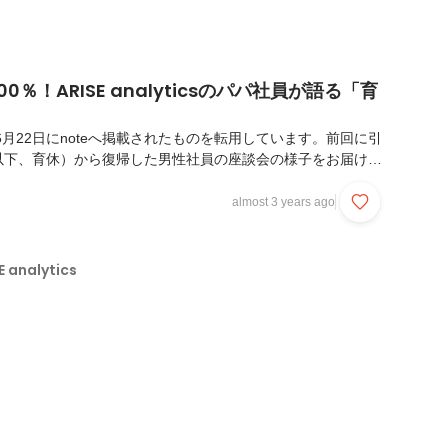
0％！ARISE analyticsのパパ社員が語る「育
2
6月22日にnoteへ掲載されたものを転用しています。前回に引
以下、育休）から復帰した男性社員の座談会の様子をお届けし
て良かったこと、変わったこと、人生の節目ともなる大事な時
したのか。そして、復職後の変化なども話してもらいました。
almost 3 years ago
ると、日本での男性の育児休業取得率13.97％（2021年度）
2025年までに30％へ引き上げることが目標となっています。
E analyticsの男性育児休業取得率は100％！社員のライフイ
analytics
ジの変化に合わ...