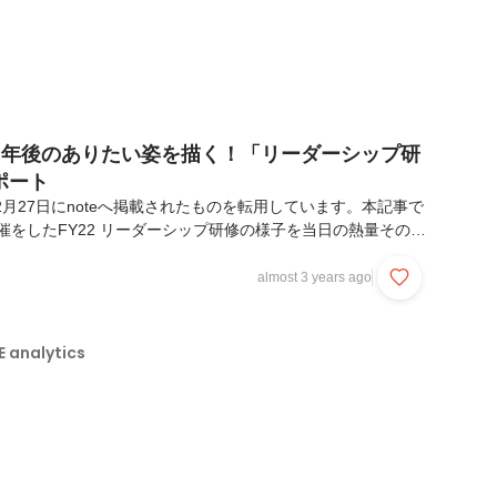
3年後のありたい姿を描く！「リーダーシップ研
ポート
2月27日にnoteへ掲載されたものを転用しています。本記事で
に開催をしたFY22 リーダーシップ研修の様子を当日の熱量そのま
きます！今年度は階層別に開催 🎉リーダーシップ研修と
RISE university』でもご紹介したキャリア開発施策の一つ
almost 3 years ago
業務から離れて集い、個人の志の言語化・実現に向けた支援を
、組織の状況や必要な成長ポイントを汲んだ上でHRが全てを
。個人の成長に投資するARISE analyticsならではだな、と
analytics
史...