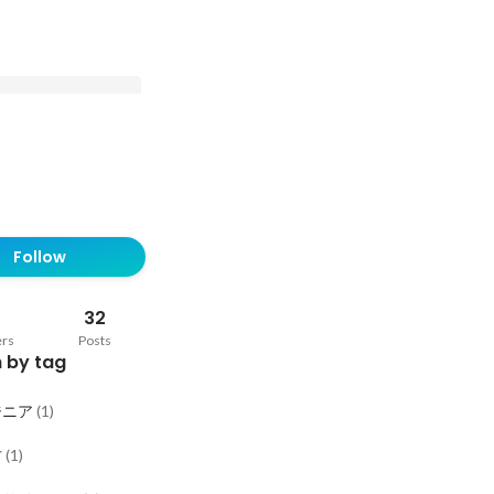
む社会課題解決！消防庁
クト
Follow
32
ers
Posts
 by tag
ジニア
(
1
)
方
(
1
)