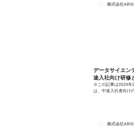
れを社内のSlack
株式会社ARISE 
ひとりから「やっちゃえ
データサイエンティ
途入社向け研修
※この記事は2024年
は、中途入社者向けの研
力ポイントを添えて、紹介
あり、ARISE ana
実施背景ARISE a
トやエンジニアの中
供される様々なコンテ
株式会社ARISE 