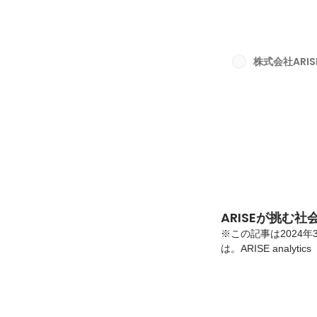
中心とした情報処理
ある全国大会では、学
ます（2023年実績
示ブースの出展や講演
株式会社ARISE 
処理学会当日の様子3月
ARISEが挑む
※この記事は2024年
は。ARISE anal
す！ARISE新卒3年
となって取り組んだ
たします。背景もとも
まARISEにフィッ