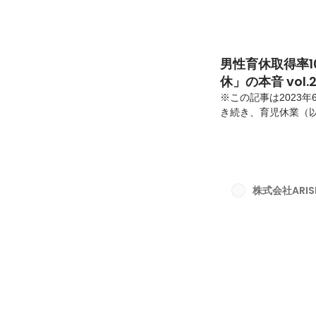
男性育休取得率10
休」の本音 vol.
※この記事は2023年
き続き、育児休業（
ます。育休を取得し
期をどのように過ご
厚生労働省の調査によ
※1に留まっており、
そんな中、なんとARIS
株式会社ARISE 
ベントやライフステー