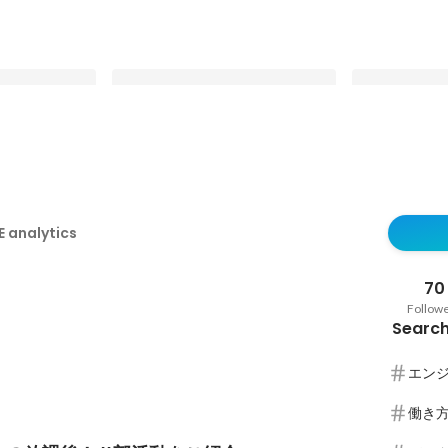
csの放課後！#部活
情報処理学会 全国大会に参加しま
ARISEが挑
した
公募プロジェ
analytics
Latest
Latest
70
Follow
Search
エン
働き