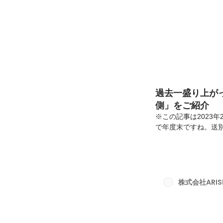
過去一盛り上が
側」をご紹介
※この記事は2023年
で年度末ですね。送
備を始めようかなと
コロナウイルスの感
いけど、どんなこと
ゃるかもしれません。そこ
ン全社納会での企画
株式会社ARISE 
に盛り上がり、参加者