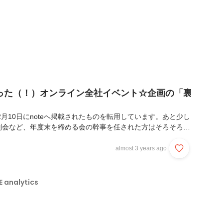
った（！）オンライン全社イベント☆企画の「裏
2月10日にnoteへ掲載されたものを転用しています。あと少し
別会など、年度末を締める会の幹事を任された方はそろそろ準
いうタイミングかと思います。もしかすると、「まだまだ新型
染は収まりそうにないからオンラインでのイベントを企画した
almost 3 years ago
をすれば盛り上がるだろう……」と悩まれている方もいらっし
で今回は、ARISE analyticsで12月に実施したオンライ
について、運営を担当した西村がご紹介します！ 当日は大い
analytics
の方から「神回」と言っていただ...