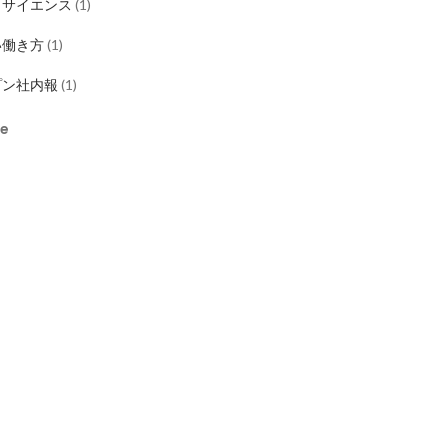
タサイエンス
(
1
)
い働き方
(
1
)
プン社内報
(
1
)
re