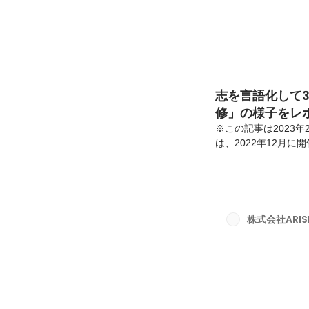
志を言語化して
修」の様子をレ
※この記事は2023年
は、2022年12月
まに！レポートしてい
は、『独自の教育体系 A
で、年に1度、通常
する研修です。毎年
自前で設計しております
株式会社ARISE 
感じています。研修の歴