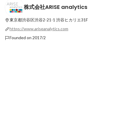
株式会社ARISE analytics
ARISE analyticsの放課後！#部活動をご紹
情報処理学会 全国大
介
Latest
東京都渋谷区渋谷2-21-1
渋谷ヒカリエ31F
Latest
https://www.ariseanalytics.com
Founded on 2017/2