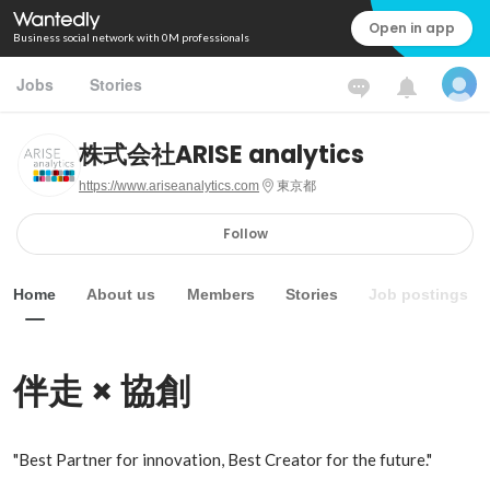
Open in app
Business social network with 0M professionals
Jobs
Stories
株式会社ARISE analytics
https://www.ariseanalytics.com
東京都
Follow
Home
About us
Members
Stories
Job postings
伴走 × 協創
"Best Partner for innovation, Best Creator for the future."
