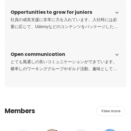
Opportunities to grow for juniors
社員の成長支援に非常に力を入れています。入社時には必
要に応じて、UdemyなどのコンテンツをパッケージしたOff-
JTプログラムを用意しています。また、社内セミナーのア
ーカイブ利用、社内図書館の利用、新規書籍の購入費補
助、社外セミナーの参加費補助などもあります。

Open communication
さらに、成長支援のための学習時間も確保しており、全社
的に就業時間内の一部を自己研鑽に充てるConcentration 
とても風通しの良いコミュニケーションができています。
Timeを設けています。
横串しのワーキンググループやギルド活動、趣味としての
部活動など、配属先以外での横の交流が多々あります。現
在はテレワークをしている社員が多いですが、slackや
Teamsを活用して雑談の機会をうまく確保しています。

ちなみに、社長を含め、互いを「さん」付けで呼び合う文
化です。
Members
View more