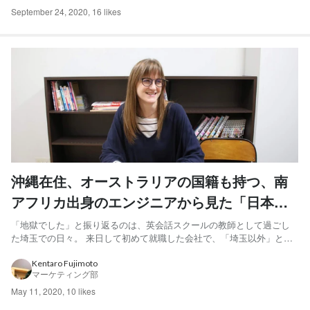
September 24, 2020
,
16 likes
沖縄在住、オーストラリアの国籍も持つ、南
アフリカ出身のエンジニアから見た「日本の
良いところ」
「地獄でした」と振り返るのは、英会話スクールの教師として過ごし
た埼玉での日々。 来日して初めて就職した会社で、「埼玉以外」と書
いた勤務地希望を提出した結果、配属されたのは埼玉県。 生活エリア
としての埼玉に満足だったのは良い意味での予想外でしたが、悪い意
Kentaro Fujimoto
マーケティング部
味での予想外で「英会話教師」という職業が合いませんでした。 ...
May 11, 2020
,
10 likes