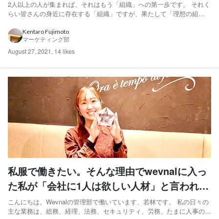
の極意”
2人以上の人が集まれば、それはもう「組織」への第一歩です。 それく
らい皆さんの身近に存在する「組織」ですが、果たして「理想の組織
カルチャー」とは存在するのでしょうか？ 今回インタビューさせても
らった『カルチャーモデル 最高の組織文化のつくり方』の著書・唐澤
Kentaro Fujimoto
マーケティング部
俊輔さんは、それを「期待値ギャップのないカルチャー」と定...
August 27, 2021
,
14 likes
私服で働きたい。そんな理由でwevnalに入っ
た私が「会社に1人は欲しい人材」と言われる
までに成長したお話です。
こんにちは。Wevnalの管理部で働いています、若林です。 私の日々の
主な業務は、総務、経理、法務、セキュリティ、労務、たまに人事のサ