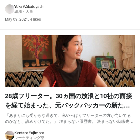
ポートと、自分でも把握しきれないほどの範囲の業務を日々行っていま
す。まさに「なんでも屋さん」です。 「何ができるか正直わかりませ
Yuka Wakabayashi
総務・人事
ん。でも何でもやります！」 Wevnalに入社する2...
May 09, 2021
,
4 likes
28歳フリーター。30ヵ国の放浪と10社の面接
を経て始まった、元バックパッカーの新たな
旅路
「あまりにも受からな過ぎて、私やっぱりフリーターの方が向いてる
のかなと、諦めかけてた。」 埋まらない履歴書。 決まらない就職先。
「困ったときのわかさん」という圧倒的な信頼感で、会社にとって欠
かせない存在であるいまの姿からは、想像だにしない暗黒期。 若林 友
Kentaro Fujimoto
マーケティング部
佳（わかばやし ゆか）さん、30歳。 株式会社wev...