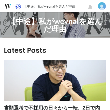
【中途】私がwevnalを選んだ理由
【中途】私がwevnalを選ん
だ理由
Latest Posts
書類選考で不採用の日々から一転、2日で内