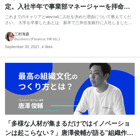
定。入社半年で事業部マネージャーを拝命し
て目指す、業務プロセスの改正
これまでのキャリアとwevnalに入社を決めた理由について教えてくだ
さい。 大学を卒業したあとは、新卒で三井住友銀行に入社しました。
三井住友時代は日本全国に300人くらいいる同じ職種の同期のなかで、
営業成績のトップをとって。一定やり切ったかなと感じた入社3年半く
三村海森
Business (Finance, HR etc.)
らいタイミングで、転職しました。そこから地元の大阪...
September 30, 2021
,
4 likes
「多様な人材が集まるだけではイノベーショ
ンは起こらない？」唐澤俊輔が語る”組織作り