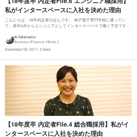
【18年度卒 内定者File.6 エンジニア職採用】
私がインタースペースに入社を決めた理由
こんにちは、18卒内定者のぽんです。 神戸電子専門学校に通ってい
て、来年4月からエンジニアとしてインタースペースで働く予定です。
学生時代のエピソード 専門学校では主にゲームプログラミングを勉強
していました。 Android用アプリ(横スクロールのシューティングゲーム
Ai Takamatsu
Business (Finance, HR etc.)
やカレンダー、おみくじなど)や windo...
December 05, 2017
,
3 likes
【18年度卒 内定者File.4 総合職採用】私がイ
ンタースペースに入社を決めた理由