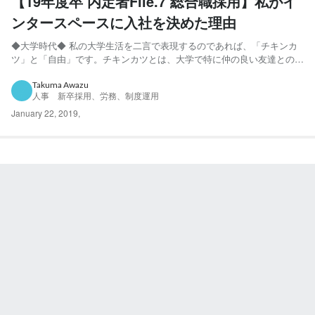
【19年度卒 内定者File.7 総合職採用】私がイ
ンタースペースに入社を決めた理由
◆大学時代◆ 私の大学生活を二言で表現するのであれば、「チキンカ
ツ」と「自由」です。チキンカツとは、大学で特に仲の良い友達との
LINEのグループの名前で、講義や遊び等多くの時間を一緒に過ごしま
した。よく食堂で、会話の中からでたテーマについて議論していたこと
Takuma Awazu
人事 新卒採用、労務、制度運用
は良い思い出です。また、大学生活はとにかく自由で、その日の...
January 22, 2019
,