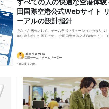
すべての人の快適な空港体験 ─
田国際空港公式Webサイト 
ーアルの設計指針
みなさん初めまして、チームラボソリューションカタリストチ
年中途入社した雪下です。 成田国際空港公式Webサイト リニューアルに
おいて、企画・UI/UX設計・デザイン・開発を、チームラボ
ました。 リニューアルにおける命題は、「すべての人の快適な空港体
験」。 空港という場所は、出発...
Takeshi Yamada
採用チーム・チームリーダー
4 months ago,