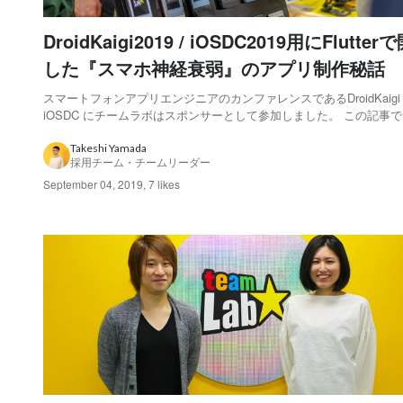
DroidKaigi2019 / iOSDC2019用にFlutter
した『スマホ神経衰弱』のアプリ制作秘話
スマートフォンアプリエンジニアのカンファレンスであるDroidKaigi
iOSDC にチームラボはスポンサーとして参加しました。 この記事
壇者としてイベントに参加し、スポンサーブースの展示物として制
経衰弱アプリを開発したエンジニアに、制作秘話を語っていただき
Takeshi Yamada
採用チーム・チームリーダー
Android エンジニア...
September 04, 2019
,
7 likes