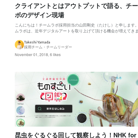
クライアントとはアウトプットで語る、チー
ボのデザイン現場
こんにちは！チームラボ採用担当の山田剛史（たけし）と申します。
ムラボは、近年デジタルアートを取り上げて頂ける機会が増えてき
が、創業当時からクライアントにソリューションを提供するお仕事
ん手掛けてきました。そんなチームラボのソリューションワークで
Takeshi Yamada
採用チーム・チームリーダー
の度、デザイナー向けのWebメディアUX M...
November 01, 2018
,
6 likes
昆虫をぐるぐる回して観察しよう！NHK for