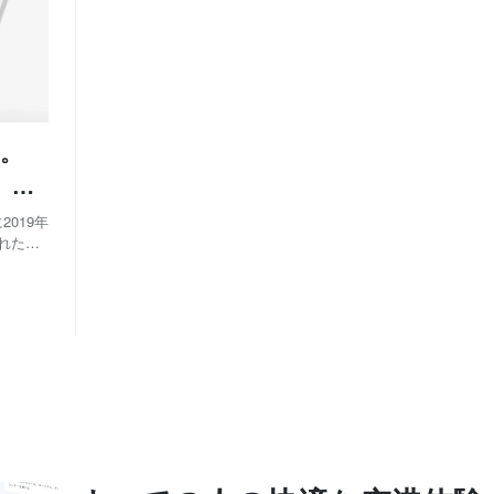
―。
e』開
019年
・デザイ
ロ...