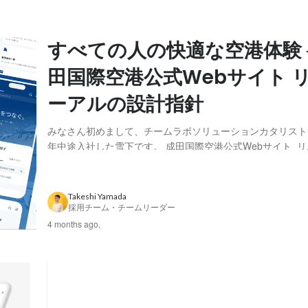
すべての人の快適な空港体験 ─
田国際空港公式Webサイト 
ーアルの設計指針
みなさん初めまして、チームラボソリューションカタリストチ
年中途入社した雪下です。 成田国際空港公式Webサイト リニューアルに
おいて、企画・UI/UX設計・デザイン・開発を、チームラボ
ました。 リニューアルにおける命題は、「すべての人の快適な空港体
験」。 空港という場所は、出発...
Takeshi Yamada
採用チーム・チームリーダー
4 months ago,