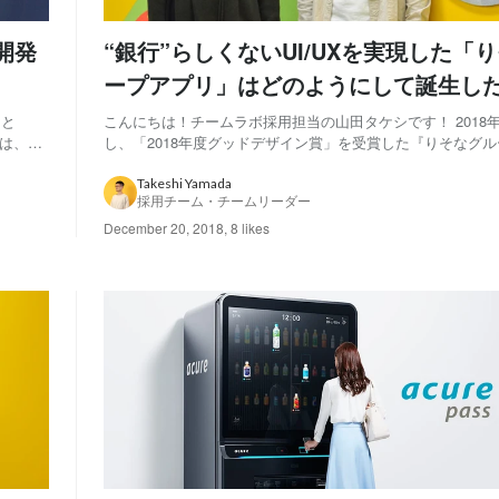
で開発
“銀行”らしくないUI/UXを実現した「
ープアプリ」はどのようにして誕生し
 と
こんにちは！チームラボ採用担当の山田タケシです！ 2018
では、登
し、「2018年度グッドデザイン賞」を受賞した『りそなグ
作した神
「新しい銀行体験」を生み出すようなアプリはなぜ誕生した
ました。
時のストーリーを「クリエイティブの裏側データベース」を
Takeshi Yamada
採用チーム・チームリーダー
URAGAWA 様にインタビューして...
December 20, 2018
,
8 likes