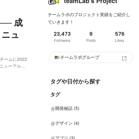
teamLab's Project
チームラボのプロジェクト実績をご紹介し
─ 成
ていきます！
リニュ
23,473
9
576
Followers
Posts
Likes
チームラボグループ
ームに2022
として手掛け
タグや日付から探す
タグ
開発秘話 (5)
デザイン (4)
アプリ (3)