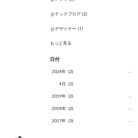
テックブログ (2)
デザイナー (1)
もっと見る
日付
2026年
(2)
月
4
(2)
2019年
(2)
月
2018年
12
(1)
(2)
月
月
2017年
12
9
(1)
(1)
(3)
月
月
11
7
(1)
(1)