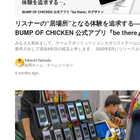
リスナーの“居場所”となる体験を追求する
BUMP OF CHICKEN 公式アプリ『be ther
発の裏側
みなさん初めまして、チームラボソリューションカタリストチームに2
新卒入社して現在6年目の稲玉と申します。 2023年5月にリリースされた
BUMP OF CHICKEN 公式アプリ『be there 』。このアプリの企画
ン・開発をチームラボとして手掛けました。 『be there』の制作プ
Takeshi Yamada
採用チーム・チームリーダー
4 months ago,