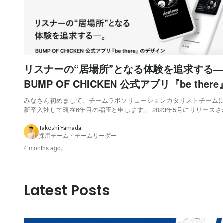
リスナーの“居場所”となる体験を追求する
BUMP OF CHICKEN 公式アプリ『be ther
発の裏側
みなさん初めまして、チームラボソリューションカタリストチームに2
新卒入社して現在6年目の稲玉と申します。 2023年5月にリリースされた
BUMP OF CHICKEN 公式アプリ『be there 』。このアプリの企画
ン・開発をチームラボとして手掛けました。 『be there』の制作プ
Takeshi Yamada
採用チーム・チームリーダー
4 months ago,
Latest Posts