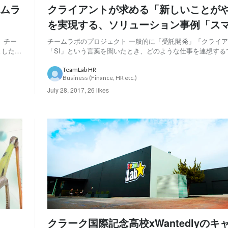
ムラ
クライアントが求める「新しいことが
を実現する、ソリューション事例「ス
自販機とアプリ acure pass」
 チー
チームラボのプロジェクト 一般的に「受託開発」「クライ
ました
「SI」という言葉を聞いたとき、どのような仕事を連想する
をたくさ
系の仕事をしている人の中には、「作るものが最初から決ま
すが、こ
い技術を試したりすることは難しい」というイメージをお持
TeamLab HR
Business (Finance, HR etc.)
しゃるのではないでしょうか。 外から...
July 28, 2017
,
26 likes
クラーク国際記念高校xWantedlyのキ