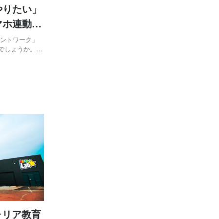
やりたい」
マホ連動型
アントワーク」
でしょうか。IT
っていて、新し
ちの方もいらっ
ャリア教育