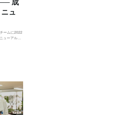
─ 成
月
5
(1)
リニュ
月
3
(1)
ームに2022
として手掛け