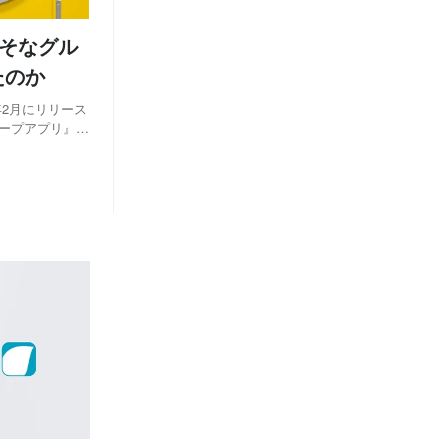
りそなグル
たのか
年2月にリリース
ループアプリ』。
のか、その制作
運営する