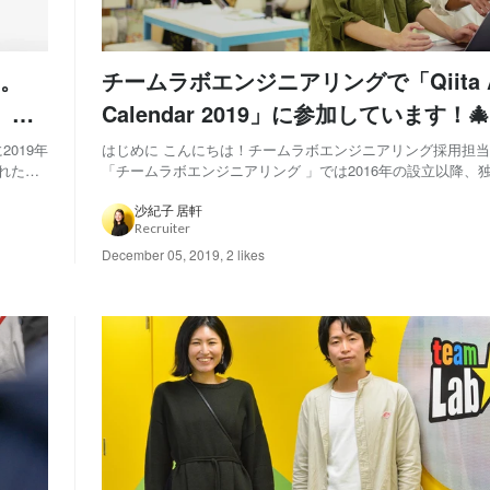
―。
チームラボエンジニアリングで「Qiita A
e』開
Calendar 2019」に参加しています！🎄
019年
はじめに こんにちは！チームラボエンジニアリング採用担
「チームラボエンジニアリング 」では2016年の設立以降、
・デザイ
「スキルアッププログラム 」を通し、エンジニアが技術習
ロ...
整えています。 今回の記事では、有志メンバーの取り組み
沙紀子 居軒
Recruiter
します！ 有志メンバーによる取り組み ...
December 05, 2019
,
2 likes