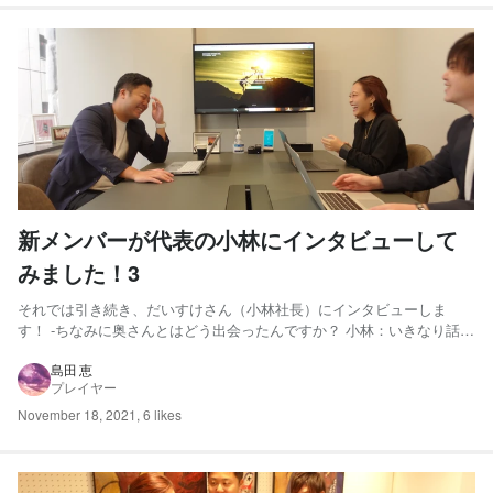
新メンバーが代表の小林にインタビューして
みました！3
それでは引き続き、だいすけさん（小林社長）にインタビューしま
す！ -ちなみに奥さんとはどう出会ったんですか？ 小林：いきなり話を
戻してきますね！笑 実は、八王子の中華料理屋さんなんですよ
ね！ -え、どういうことですか？笑 小林：その当時、私はその中華料理
島田 恵
プレイヤー
屋でアルバイトをしていて、その店に奥さんが ア...
November 18, 2021
,
6 likes