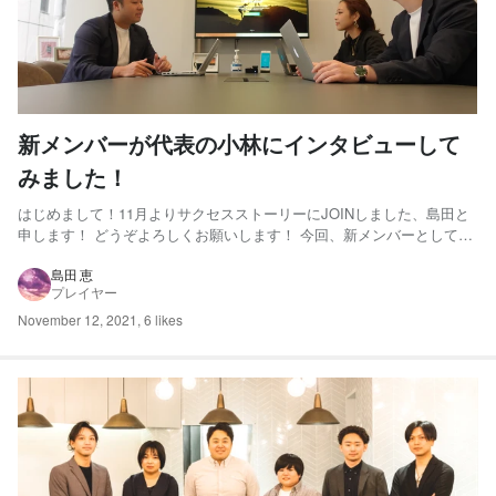
新メンバーが代表の小林にインタビューして
みました！
はじめまして！11月よりサクセスストーリーにJOINしました、島田と
申します！ どうぞよろしくお願いします！ 今回、新メンバーとして、
小林代表の素性を知るためにいろいろインタビューしてみたいと思い
ます！ -それでは、だいすけさん（小林社長）よろしくお願いします！-
島田 恵
プレイヤー
小林：はい！こちらこそよろしくお願いします！...
November 12, 2021
,
6 likes