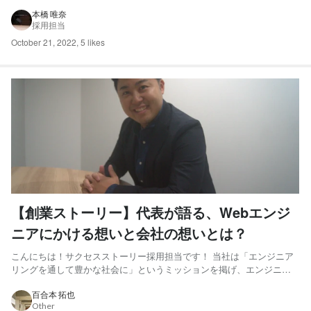
送りいたします。（笑） 「どんな一日を過ごしているのか？」ぜひ、
最後までご覧ください^^ ＼それでは、スタート！／ 6：00 起床 コー
本橋 唯奈
採用担当
ヒーを豆から挽いて、美味しい香りと共に目を覚まし...
October 21, 2022
,
5 likes
【創業ストーリー】代表が語る、Webエンジ
ニアにかける想いと会社の想いとは？
こんにちは！サクセスストーリー採用担当です！ 当社は「エンジニア
リングを通して豊かな社会に」というミッションを掲げ、エンジニア
がイキイキと働く環境を作り、エンジニアとして希少価値の高い人材
になって欲しいという想いを込めた、ITベンチャー企業です。 今回は
百合本 拓也
Other
創業ストーリー第一弾として、会社が大事にする想いやエンジニア...