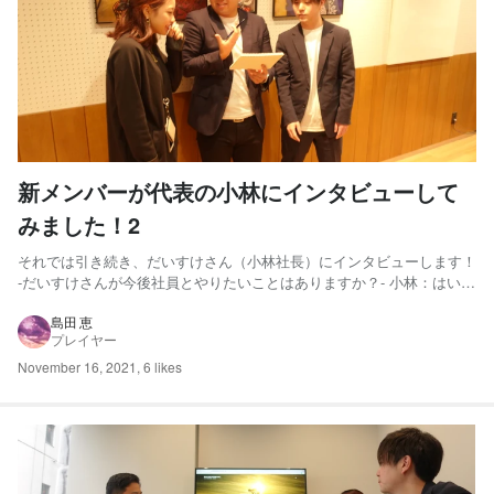
新メンバーが代表の小林にインタビューして
みました！2
それでは引き続き、だいすけさん（小林社長）にインタビューします！
-だいすけさんが今後社員とやりたいことはありますか？- 小林：はい！
これは明確に一つあって、社員の結婚式のスピーチをしたいな！という
のが 今、強くやりたいと思っていることです！ 社員の晴
島田 恵
プレイヤー
れ舞台を見届け、そしてどんだけ頑張っているのかを...
November 16, 2021
,
6 likes