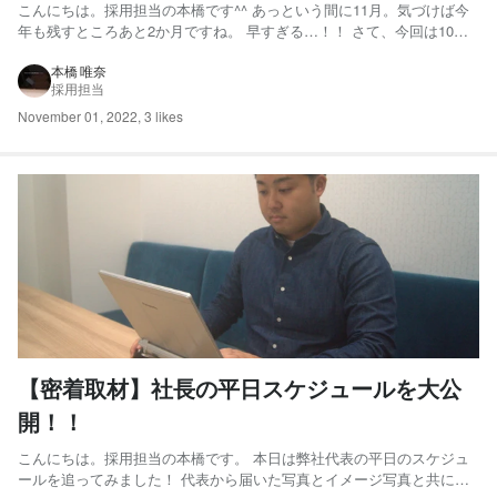
こんにちは。採用担当の本橋です^^ あっという間に11月。気づけば今
年も残すところあと2か月ですね。 早すぎる…！！ さて、今回は10月
より導入いたしました以下の新制度・取り組みについてお話いたしま
す。 ＼サクセスストーリー新制度／ １．リファラル採用 ２．定例会議
本橋 唯奈
採用担当
３．１on１面談 １．リファラル採用 2期目...
November 01, 2022
,
3 likes
【密着取材】社長の平日スケジュールを大公
開！！
こんにちは。採用担当の本橋です。 本日は弊社代表の平日のスケジュ
ールを追ってみました！ 代表から届いた写真とイメージ写真と共にお