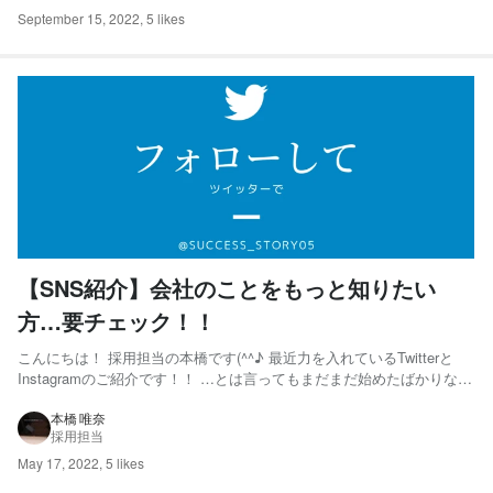
September 15, 2022
,
5 likes
【SNS紹介】会社のことをもっと知りたい
方…要チェック！！
こんにちは！ 採用担当の本橋です(^^♪ 最近力を入れているTwitterと
Instagramのご紹介です！！ …とは言ってもまだまだ始めたばかりなの
で、ぜひぜひ皆さまフォロー＆チェックをお願い致します☺
【Instagram】 会社情報や社内イベントの様子をアップしています！
本橋 唯奈
採用担当
▶https://www....
May 17, 2022
,
5 likes