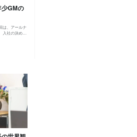
少GMの
今回は、アールナ
、入社の決め手
後のビジョンな
を中心にお話を
長の世界観