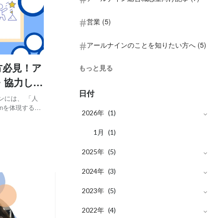
営業 (5)
アールナインのことを知りたい方へ (5)
方必見！ア
もっと見る
・協力しあ
日付
onを体現するた
2026年
(1)
観のうち「とも
月
1
(1)
2025年
(5)
月
2024年
12
(1)
(3)
月
月
2023年
10
12
(1)
(2)
(5)
月
月
月
2022年
10
9
9
(1)
(1)
(3)
(4)