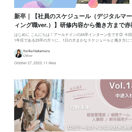
新卒｜【社員のスケジュール（デジタルマー
ィング職ver.）】研修内容から働き方まで赤
に語ります
はじめに こんにちは！アールナインの24卒インターン生です😊 今
1年目である23卒の方々に、1日の大まかなスケジュールと働き方に
いました！ このシリーズはシステム職、総合職、デジタルマーケテ
職の3つの職種を対象にしており、本記事はそのうちのデジタルマー
Yurika Nakamura
Other
ング職編です。 「デジタルマーケテ...
October 27, 2023
,
11 likes