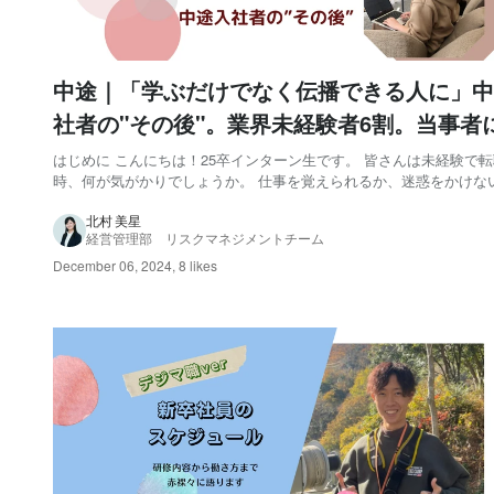
中途｜「学ぶだけでなく伝播できる人に」中
社者の"その後"。業界未経験者6割。当事者
く社風、特色、仕事の覚え方
はじめに こんにちは！25卒インターン生です。 皆さんは未経験で
時、何が気がかりでしょうか。 仕事を覚えられるか、迷惑をかけな
どのくらいの期間で一人前になれるか、そもそも思っているような
うか…。 私たちは企業の採用、人材育成を支援するアールナイン（2009年
北村 美星
経営管理部 リスクマネジメントチーム
創業、従業員数約120名）。中途...
December 06, 2024
,
8 likes