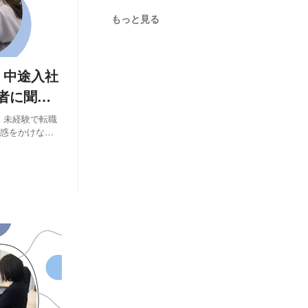
月
月
月
12
6
8
(1)
(1)
(1)
もっと見る
月
月
月
11
3
6
(1)
(1)
(1)
月
9
(1)
」中途入社
者に聞く
月
7
(1)
、未経験で転職
迷惑をかけない
いるような会社
ールナイン