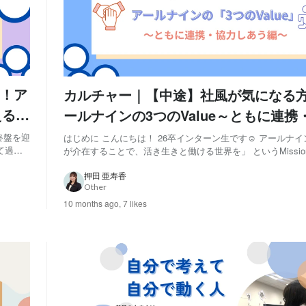
！ア
カルチャー｜【中途】社風が気になる
える編
ールナインの3つのValue～ともに連携
う編～
終盤を迎
はじめに こんにちは！ 26卒インターン生です☺ アールナインには、 「人
て過ご
が介在することで、活き生きと働ける世界を」 というMissi
生きと
めに3つのValueが存在します。 ①顧客の期待を捉える ②ともに連携・協力
します。
し合う ③不断に学び続ける 今回の記事では、これらの価値
押田 亜寿香
Other
に連携・協力し...
10 months ago,
7 likes