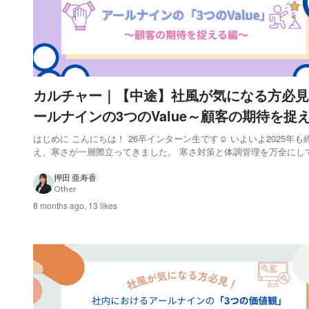
カルチャー｜【中途】社風が気になる方必見
ールナインの3つのValue～顧客の期待を捉
～
はじめに こんにちは！ 26卒インターン生です☺ いよいよ2025年も
え、寒さが一層際立ってきました。 寒さ対策と体調管理を万全にし
してくださいね。 アールナインには、 「人が介在することで、活き
働ける世界を」 というMissionを体現するために3つのValueが存在
押田 亜寿香
Other
①顧客の期待を...
8 months ago,
13 likes