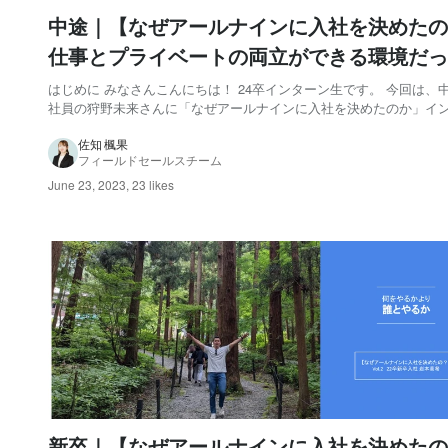
中途｜【なぜアールナインに入社を決めたの
仕事とプライベートの両立ができる環境だっ
vol.18狩野未来
はじめに みなさんこんにちは！ 24卒インターン生です。 今回は、
社員の狩野未来さんに「なぜアールナインに入社を決めたのか」イ
ーをしてきました！（※現在の部署はこちら ） インタビュイー：狩
経歴 新卒で大手コンビニエンスストアに入社し、現場の副店長、店
佐知 楓果
フィールドセールスチーム
験した後に本部に異動し、省人...
June 23, 2023
,
23 likes
新卒｜【なぜアールナインに入社を決めたの