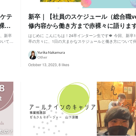
ケテ
新卒｜【社員のスケジュール（総合職ve
裸々
修内容から働き方まで赤裸々に語りま
回、新卒
はじめに こんにちは！24卒インターン生です🍁 今回、新卒1
ついて伺
卒の方々に、1日の大まかなスケジュールと働き方について伺
ィング
のシリーズはシステム職、総合職、デジタルマーケティング
ケティ
を対象にしており、本記事はそのうちの総合職編です。 「総
Yurika Nakamura
Other
てどんなスケジュールで1日を過ご...
October 13, 2023
,
8 likes