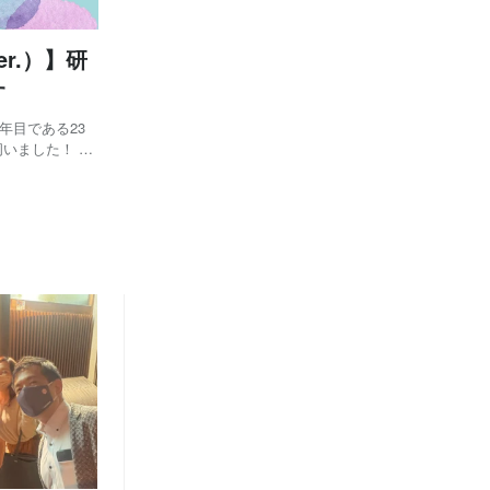
r.）】研
す
年目である23
いました！ こ
職の3つの職種
合職の1年目っ