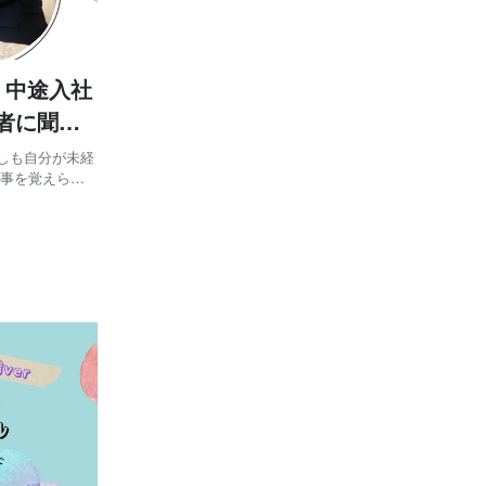
」中途入社
者に聞く
るか、そもそも
者が①前職②転