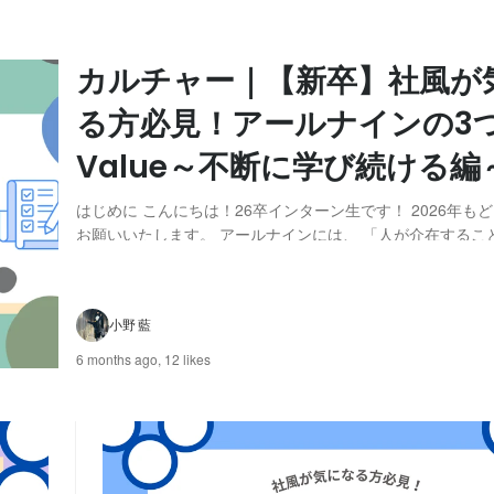
カルチャー｜【新卒】社風が
る方必見！アールナインの3
Value～不断に学び続ける編
はじめに こんにちは！26卒インターン生です！ 2026年も
お願いいたします。 アールナインには、 「人が介在するこ
きと働ける世界を」 というMissionを体現するために3つのVa
ます。 ①顧客の期待を捉える ②ともに連携・協力し合う 
ける 今回の記事では、...
小野 藍
6 months ago,
12 likes