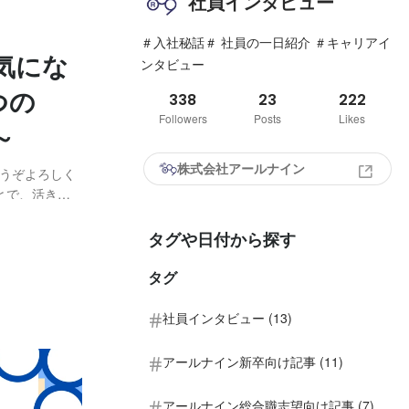
社員インタビュー
＃入社秘話＃ 社員の一日紹介 ＃キャリアイ
気にな
ンタビュー
つの
338
23
222
Followers
Posts
Likes
～
株式会社アールナイン
どうぞよろしく
とで、活き生
lueが存在し
③不断に学び続
タグや日付から探す
タグ
社員インタビュー (13)
アールナイン新卒向け記事 (11)
アールナイン総合職志望向け記事 (7)