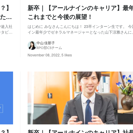
？】
新卒｜【アールナインのキャリア】最年
た！
これまでと今後の展望！
中途入社
はじめに みなさんこんにちは！ 23卒インターン生です。 
ンタビュ
イン最年少でゼネラルマネージャーとなった山下涼雅さんに
野未来
だけでなく、就活していた頃から現在に至るまでの流れ、今
長を経
ど、2018年に新卒1期生として入社した山下さんのキャリア
中山 佳那子
RPO部CSチーム
聞かせていただきました！（※現在...
November 08, 2022
,
5 likes
？】
新卒｜【アールナインのキャリア】社