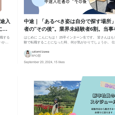
途入
中途｜「あるべき姿は自分で探す場所
に聞
者の"その後"。業界未経験者6割。当事
社風、特色、仕事の覚え方
転職する
はじめに こんにちは！ 25卒インターン生です。 皆さんはもしも自分が未経
いか、
験で転職することになった時、何が気がかりでしょうか。 仕事を覚えられ
会社かど
るか、迷惑をかけないか、どのくらいの期間で一人前になれ
思っているような会社かどうか…。この記事では実際の入社
satomi izawa
RPO部
職後の仕事の覚え方③社風④どんな...
September 20, 2024
,
15 likes