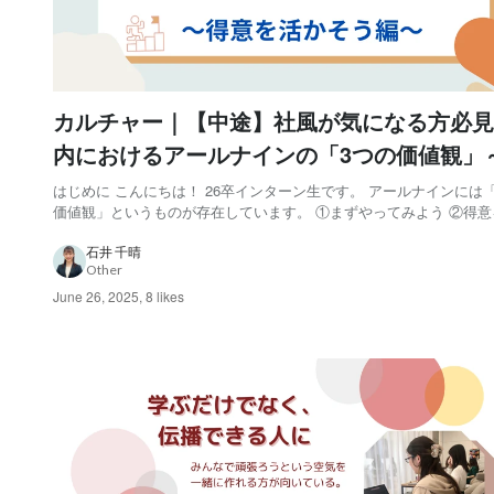
カルチャー｜【中途】社風が気になる方必見
内におけるアールナインの「3つの価値観」
意を活かそう編～
はじめに こんにちは！ 26卒インターン生です。 アールナインには
価値観」というものが存在しています。 ①まずやってみよう ②得意
そう ③変化を楽しもう これらはアールナインの社長である亮さん(※
ナインはあだ名で呼び合う文化)が、 仕事をするうえで大切にしてい
石井 千晴
Other
指針を自ら言語化したものです...
June 26, 2025
,
8 likes