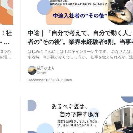
！社
中途｜「自分で考えて、自分で動く人
～得
者の"その後"。業界未経験者6割。当事
社風、特色、仕事の覚え方
「3つの
はじめに こんにちは！25卒インターン生です。 みなさんは
を活か
する時、何が気がかりでしょうか。 仕事を覚えられるか、
アール
か、どのくらいの期間で一人前になれるか、そもそも思って
る行動
かどうか…。 私たちは企業の採用、人材育成を支援するア
城戸 ひより
Other
（2009年創業、従業員数約120名）。中...
December 13, 2024
,
6 likes