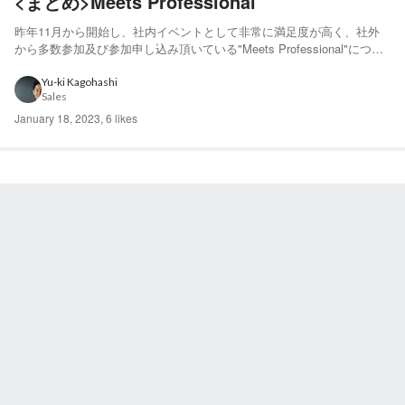
<まとめ>Meets Professional
昨年11月から開始し、社内イベントとして非常に満足度が高く、社外
から多数参加及び参加申し込み頂いている"Meets Professional"につい
て、年明けから色々と情報を出している状況なので、まとめてみます。
Meets Professional とは エンジニア個人の価値があがることを軸に社
Yu-ki Kagohashi
Sales
内向けに開催...
January 18, 2023
,
6 likes