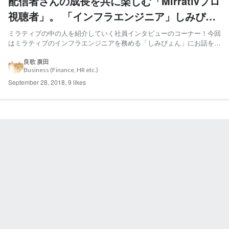
配信者さんの成長を共に楽しむ「Mirrativプロ
視聴者」。 「インフラエンジニア」しみぴょ
ん- ミラティブの中の人
ミラティブの中の人を紹介していく社員インタビューのコーナー！今回
はミラティブのインフラエンジニアを務める「しみぴょん」にお話を伺
います。 ミラティブに入社して約3ヶ月、社内では「プロ視聴者」と呼
ばれている清水 雅也さん。彼が「視聴者」にハマっている理由やその
良歌 廣田
Business (Finance, HR etc.)
楽しみ方、ミラティブでこれから実現したいことについて詳し...
September 28, 2018
,
9 likes