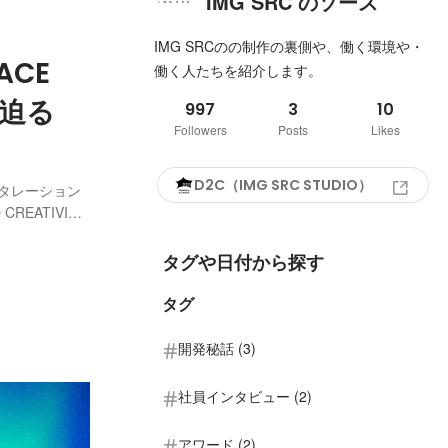
IMG SRC のソース
IMG SRCのの制作の裏側や、働く環境や・
ACE
働く人たちを紹介します。
に迫る
997
3
10
Followers
Posts
Likes
D2C（IMG SRC STUDIO）
スタレーション
CREATIVITY
LSの開発・制
、SLS...
タグや日付から探す
タグ
開発秘話 (3)
社員インタビュー (2)
アワード (2)