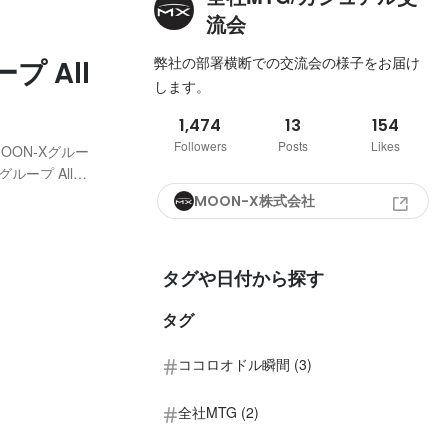
流会
弊社の部署横断での交流会の様子をお届け
プ All
します。
1,474
13
154
Followers
Posts
Likes
OON-Xグルー
グループ All
催する社員総会を
MOON-X株式会社
.
タグや日付から探す
タグ
ココロオドル瞬間 (3)
全社MTG (2)