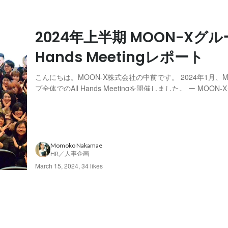
2024年上半期 MOON-Xグルー
Hands Meetingレポート
こんにちは。MOON-X株式会社の中前です。 2024年1月、M
プ全体でのAll Hands Meetingを開催しました。 ー MOON-X
Hands Meetingとは MOON-Xグループの全社が集まり開
指し、半期に一度実施しています。以下の二部構成となって..
Momoko Nakamae
HR／人事企画
March 15, 2024
,
34 likes