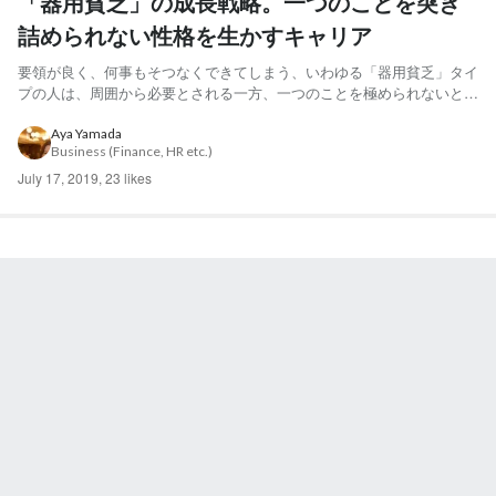
「器用貧乏」の成長戦略。一つのことを突き
詰められない性格を生かすキャリア
要領が良く、何事もそつなくできてしまう、いわゆる「器用貧乏」タイ
プの人は、周囲から必要とされる一方、一つのことを極められないとい
う一面も持っています。「効率」が重視される今、「一つのことに一生
懸命になれない自分なんて･･･」と悩む人もいるのではないでしょう
Aya Yamada
Business (Finance, HR etc.)
か。 しかし、たとえ一つのことを極めることはできないとして...
July 17, 2019
,
23 likes