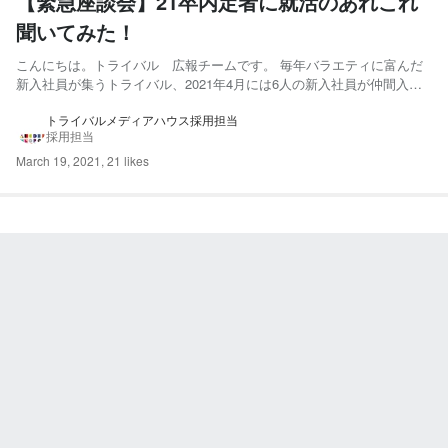
【緊急座談会】21卒内定者に就活のあれこれ
聞いてみた！
こんにちは。トライバル 広報チームです。 毎年バラエティに富んだ
新入社員が集うトライバル、2021年4月には6人の新入社員が仲間入り
します！ 社会人への一歩を踏み出そうとしている21卒内定者の皆さ
んにインタビューを実施。大学時代の思い出や就活の話、トライバルで
トライバルメディアハウス採用担当
採用担当
の目標など、今だからこそ話せる「リアルな声」を聞きまし...
March 19, 2021
,
21 likes