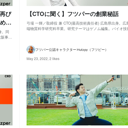
が再び
【CTOに聞く】フツパーの創業秘話
めの
弓場 一輝／取締役 兼 CTO(最高技術責任者) 広島県出身。
端物質科学研究科卒業。研究テーマはゲノム編集。バイオ技
身。同
専門分野の研究を行う中で、機械学習及び深層学習周辺の技
大阪事務
時代に複数のAIモデル構築を経験し、新卒で共同創業。NVIDI
入、内
2020」登壇実績あり。 ...
行役員経
フツパー公認キャラクター Hutzpy（フツピー）
May 23, 2022
,
2 likes