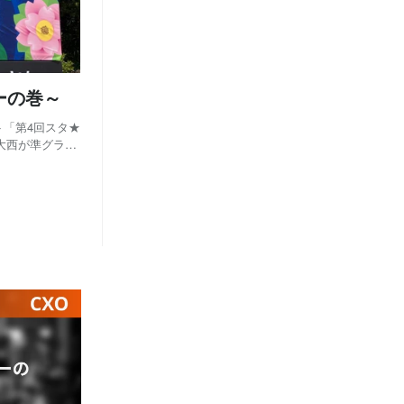
月
月
月
6
5
6
(1)
(1)
(1)
月
月
5
4
(2)
(1)
ーの巻～
ト「第4回スタ★
O大西が準グラン
する有望なスタ
催のピッチラ