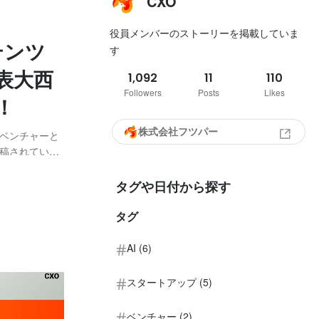
CXO
役員メンバーのストーリーを掲載していま
テンツ
す
表大西
1,092
11
110
Followers
Posts
Likes
！
株式会社フツパー
、ベンチャーと
稿されている
いた動画が公開
発想法、なかな
タグや日付から探す
タグ
AI (6)
スタートアップ (5)
ベンチャー (2)