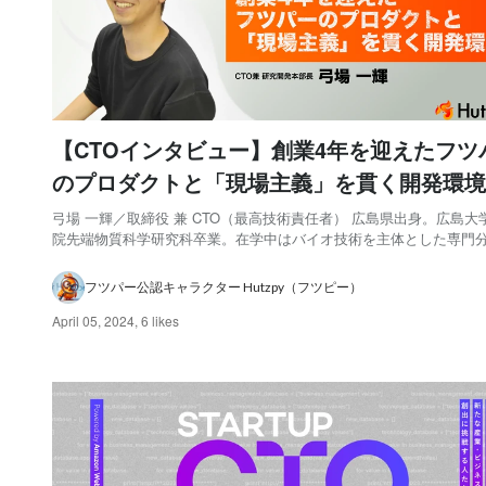
【CTOインタビュー】創業4年を迎えたフツ
のプロダクトと「現場主義」を貫く開発環境
弓場 一輝／取締役 兼 CTO（最高技術責任者） 広島県出身。広島大
院先端物質科学研究科卒業。在学中はバイオ技術を主体とした専門
究を行う一方、機械学習及び深層学習周辺の技術を習得し、複数のA
構築を経験。新卒でフツパーを共同創業。NVIDIA「GTC 2020」登
フツパー公認キャラクター Hutzpy（フツピー）
「Startup CTO ...
April 05, 2024
,
6 likes