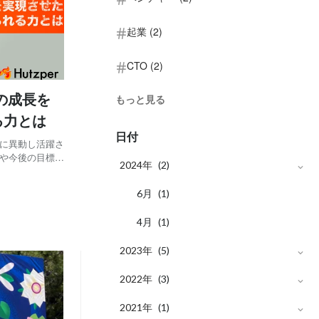
起業 (2)
CTO (2)
の成長を
もっと見る
る力とは
日付
社に異動し活躍さ
力や今後の目標に
2024年
(2)
行責任者) 大分
化。在学中に自
月
6
(1)
月
4
(1)
2023年
(5)
月
2022年
12
(1)
(3)
月
月
2021年
10
7
(1)
(1)
(1)