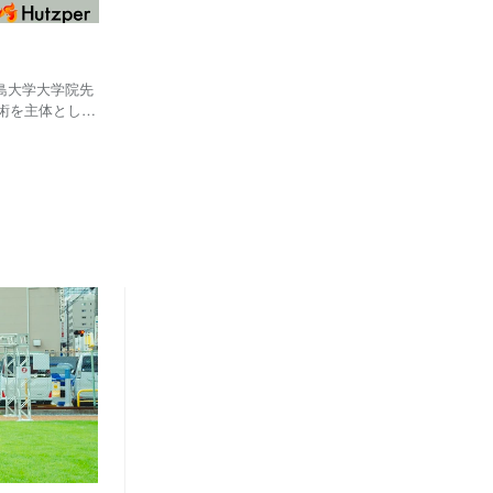
広島大学大学院先
術を主体とした
術を習得。学生
A「GTC