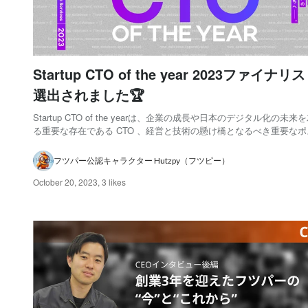
Startup CTO of the year 2023ファイナリ
選出されました🏆
Startup CTO of the yearは、企業の成長や日本のデジタル化の未来
る重要な存在である CTO 、経営と技術の懸け橋となるべき重要な
ありながら、 CEO や COO などビジネスサイドの方々のように表
場が少ないことを受け、2014年に開始された CTO にスポットライトを
フツパー公認キャラクター Hutzpy（フツピー）
October 20, 2023
,
3 likes