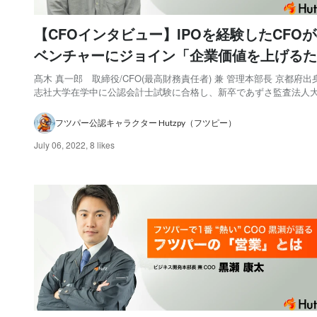
【CFOインタビュー】IPOを経験したCFO
ベンチャーにジョイン「企業価値を上げるた
ルールづくり」とは
髙木 真一郎 取締役/CFO(最高財務責任者) 兼 管理本部長 京都府出
志社大学在学中に公認会計士試験に合格し、新卒であずさ監査法人
所へ入所。上場会社、IPO準備会社、IFRS適用会社の監査やIFRS導
部統制構築アドバイザリー業務等に従事したのち、事業会社にて執
フツパー公認キャラクター Hutzpy（フツピー）
理マネージャーとしてマザ...
July 06, 2022
,
8 likes