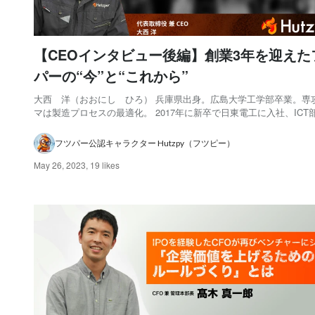
【CEOインタビュー後編】創業3年を迎えた
パーの“今”と“これから”
大西 洋（おおにし ひろ） 兵庫県出身。広島大学工学部卒業。専
マは製造プロセスの最適化。 2017年に新卒で日東電工に入社、ICT
人営業に従事。 退社後はWebサービスを開発し、イスラエルで起業
るも失敗。 その後工場向けAI/IoTベンチャーの事業開発グループリ
フツパー公認キャラクター Hutzpy（フツピー）
経て、2020年4月にフ...
May 26, 2023
,
19 likes