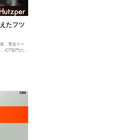
迎えたフツ
卒業。専攻テー
、ICT部門の法
ルで起業を試み
ループリーダーを