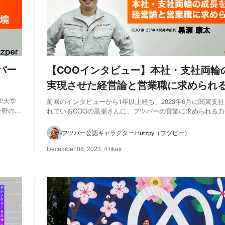
パー
【COOインタビュー】本社・支社両輪
実現させた経営論と営業職に求められ
学大学
前回のインタビューから1年以上経ち、2023年6月に関東支
分野の研
れているCOOの黒瀬さんに、フツパーの営業に求められる
Iモデル
ついてお話しを聞きました。 黒瀬 康太 取締役/COO(最高執
壇、
県出身。広島大学工学部卒業。大学の専攻は製造工程の最適
フツパー公認キャラクター Hutzpy（フツピー）
動車プレス工場の現場作業...
December 08, 2023
,
4 likes