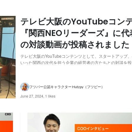
テレビ大阪のYouTubeコン
『関西NEOリーダーズ』に代
の対談動画が投稿されました
テレビ大阪のYouTubeコンテンツとして、スタートアップ
いった関西の次代を担う企業の経営者の方たちとの対談を投
『関西NEOリーダーズ』にフツパー代表大西が取材いただ
されました！ こちらは、成功の秘訣や新たな道を切り開く
か言えない苦労話などを赤裸々に語る企画と...
フツパー公認キャラクター Hutzpy（フツピー）
June 27, 2024
,
1 likes