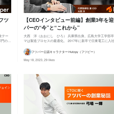
フツ
【CEOインタビュー前編】創業3年を
パーの“今”と“これから”
攻テー
大西 洋（おおにし ひろ） 兵庫県出身。広島大学工学部
部門の法
マは製造プロセスの最適化。 2017年に新卒で日東電工に入社
を試み
人営業に従事。 退社後はWebサービスを開発し、イスラエ
ーダーを
るも失敗。 その後工場向けAI/IoTベンチャーの事業開発グ
フツパー公認キャラクター Hutzpy（フツピー）
経て、2020年4月にフ...
May 18, 2023
,
29 likes