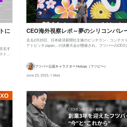
ストに
CEO海外視察レポ～夢のシリコンバレ
去る2月23日、日本経済新聞社主催のピッチラン・コンテス
アトピッチJapan」の決勝大会が開催され、フツパーのCE
を左右す
プリを受賞しました！ このコンテストは、全国各地で萌芽
ポストで
ートアップとアトツギベンチャーによる、日本経済新聞社主
彰される
ン・コンテストで、全国で合計123...
当...
フツパー公認キャラクター Hutzpy（フツピー）
June 23, 2023
,
1 likes