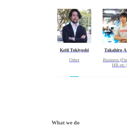
Keiji Tokiyoshi
Takahiro 
Other
Business (Fi
HR etc.
What we do