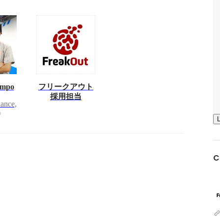
Ampo
フリークアウト
採用担当
nance,
)
C