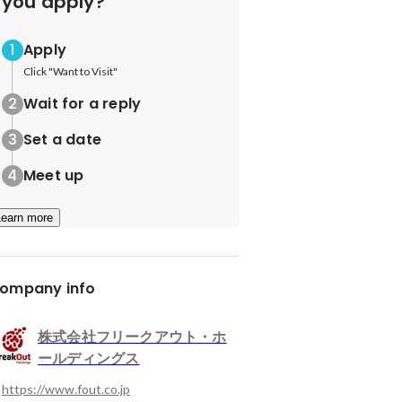
you apply?
Apply
Click "Want to Visit"
Wait for a reply
Set a date
Meet up
Learn more
ompany info
株式会社フリークアウト・ホ
ールディングス
https://www.fout.co.jp